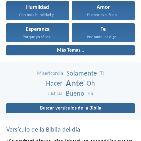
Humildad
Amor
Con toda humildad y...
El amor es sufrido...
Esperanza
Fe
Porque yo sé los...
Por tanto, os digo...
Más Temas...
Solamente
Misericordia
Ti
Ante
Hacer
Oh
Bueno
Justicia
Ha
Buscar versículos de la Biblia
Versículo de la Biblia del día