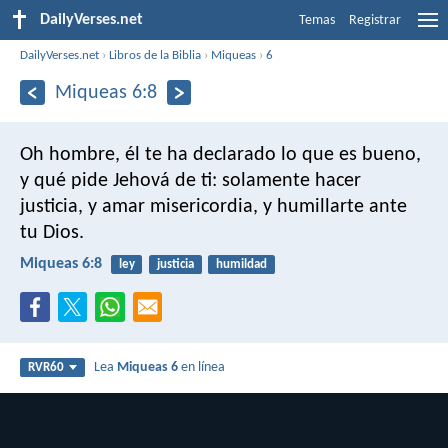
DailyVerses.net
Temas
Registrar
DailyVerses.net
›
Libros de la Biblia
›
Miqueas
›
6
Miqueas 6:8
Oh hombre, él te ha declarado lo que es bueno,
y qué pide Jehová de ti:
solamente hacer
justicia,
y amar misericordia,
y humillarte ante
tu Dios.
Miqueas 6:8
ley
justicia
humildad
Lea
Miqueas 6
en línea
RVR60