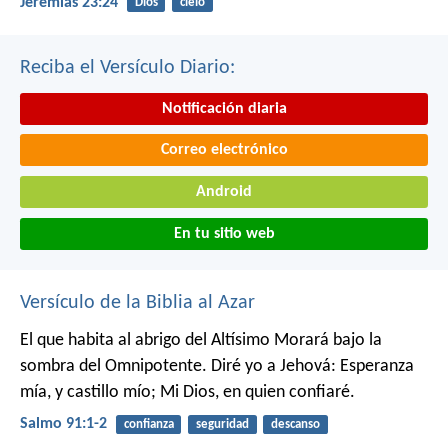
Jeremías 23:24
Dios
cielo
Reciba el Versículo Diario:
Notificación diaria
Correo electrónico
Android
En tu sitio web
Versículo de la Biblia al Azar
El que habita al abrigo del Altísimo
Morará bajo la
sombra del Omnipotente.
Diré yo a Jehová: Esperanza
mía, y castillo mío;
Mi Dios, en quien confiaré.
Salmo 91:1-2
confianza
seguridad
descanso