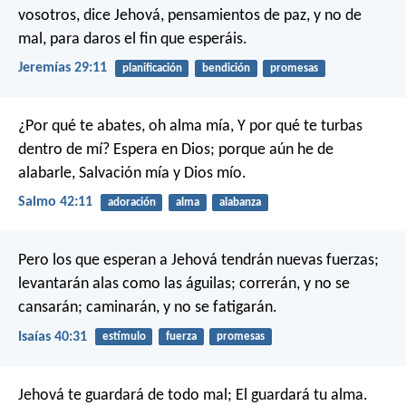
vosotros, dice Jehová, pensamientos de paz, y no de
mal, para daros el fin que esperáis.
Jeremías 29:11
planificación
bendición
promesas
¿Por qué te abates, oh alma mía,
Y por qué te turbas
dentro de mí?
Espera en Dios; porque aún he de
alabarle,
Salvación mía y Dios mío.
Salmo 42:11
adoración
alma
alabanza
Pero los que esperan a Jehová
tendrán nuevas fuerzas;
levantarán alas como las águilas;
correrán, y no se
cansarán;
caminarán, y no se fatigarán.
Isaías 40:31
estímulo
fuerza
promesas
Jehová te guardará de todo mal;
El guardará tu alma.