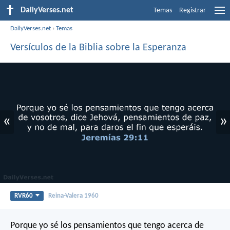
DailyVerses.net
Temas
Registrar
DailyVerses.net
›
Temas
Versículos de la Biblia sobre la Esperanza
«
»
RVR60
Reina-Valera 1960
Porque yo sé los pensamientos que tengo acerca de