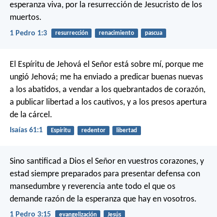
esperanza viva, por la resurrección de Jesucristo de los
muertos.
1 Pedro 1:3
resurrección
renacimiento
pascua
El Espíritu de Jehová el Señor está sobre mí,
porque me
ungió Jehová;
me ha enviado a predicar buenas nuevas
a los abatidos,
a vendar a los quebrantados de corazón,
a publicar libertad a los cautivos,
y a los presos apertura
de la cárcel.
Isaías 61:1
Espíritu
redentor
libertad
Sino santificad a Dios el Señor en vuestros corazones, y
estad siempre preparados para presentar defensa con
mansedumbre y reverencia ante todo el que os
demande razón de la esperanza que hay en vosotros.
1 Pedro 3:15
evangelización
Jesús