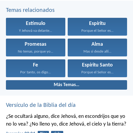
Temas relacionados
Estímulo
Espíritu
Y Jehová va delante...
Porque el Señor es...
Promesas
Alma
No temas, porque yo...
Mas si desde allí...
Fe
Espíritu Santo
Por tanto, os digo...
Porque el Señor es...
Más Temas...
Versículo de la Biblia del día
¿Se ocultará alguno, dice Jehová, en escondrijos que yo
no lo vea?
¿No lleno yo, dice Jehová, el cielo y la tierra?