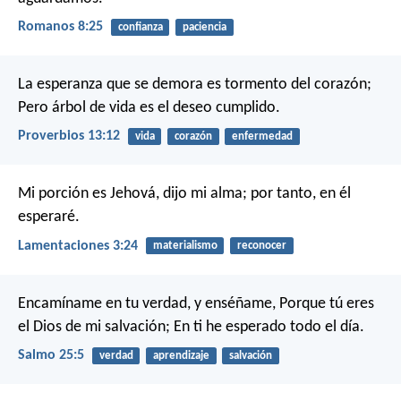
Romanos 8:25
confianza
paciencia
La esperanza que se demora es tormento del corazón;
Pero árbol de vida es el deseo cumplido.
Proverbios 13:12
vida
corazón
enfermedad
Mi porción es Jehová, dijo mi alma; por tanto, en él
esperaré.
Lamentaciones 3:24
materialismo
reconocer
Encamíname en tu verdad, y enséñame,
Porque tú eres
el Dios de mi salvación;
En ti he esperado todo el día.
Salmo 25:5
verdad
aprendizaje
salvación