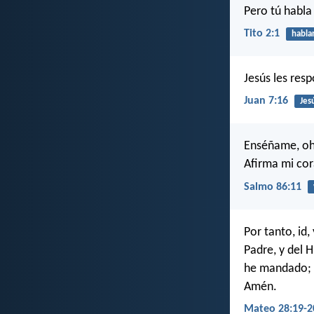
Pero tú habla
Tito 2:1
habla
Jesús les res
Juan 7:16
Jes
Enséñame, oh 
Afirma mi co
Salmo 86:11
Por tanto, id
Padre, y del 
he mandado; y
Amén.
Mateo 28:19-2