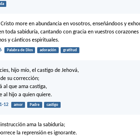
ida
e Cristo more en abundancia en vosotros, enseñándoos y exh
en toda sabiduría, cantando con gracia en vuestros corazones
os y cánticos espirituales.
6
Palabra de Dios
adoración
gratitud
es, hijo mío, el castigo de Jehová,
 de su corrección;
 al que ama castiga,
 al hijo a quien quiere.
1-12
amor
Padre
castigo
 instrucción ama la sabiduría;
orrece la reprensión es ignorante.