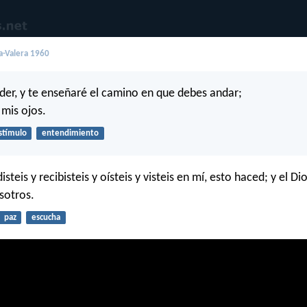
a-Valera 1960
der, y te enseñaré el camino en que debes andar;
é mis ojos.
stímulo
entendimiento
steis y recibisteis y oísteis y visteis en mí, esto haced; y el Di
sotros.
paz
escucha