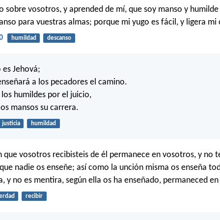
o sobre vosotros, y aprended de mí, que soy manso y humilde
anso para vuestras almas; porque mi yugo es fácil, y ligera mi 
0
humildad
descanso
 es Jehová;
 enseñará a los pecadores el camino.
los humildes por el juicio,
los mansos su carrera.
justicia
humildad
n que vosotros recibisteis de él permanece en vosotros, y no t
que nadie os enseñe; así como la unción misma os enseña tod
a, y no es mentira, según ella os ha enseñado, permaneced en 
erdad
recibir