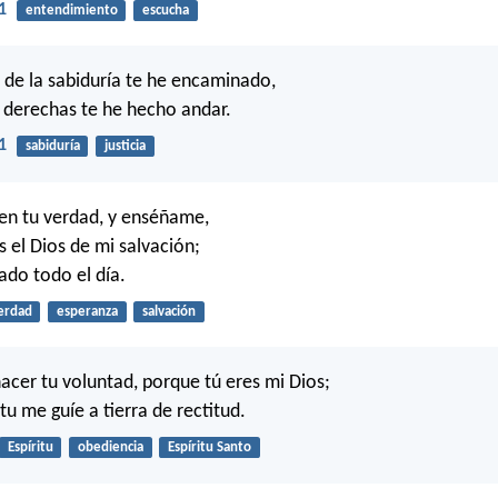
1
entendimiento
escucha
 de la sabiduría te he encaminado,
 derechas te he hecho andar.
1
sabiduría
justicia
n tu verdad, y enséñame,
s el Dios de mi salvación;
ado todo el día.
erdad
esperanza
salvación
cer tu voluntad, porque tú eres mi Dios;
tu me guíe a tierra de rectitud.
Espíritu
obediencia
Espíritu Santo