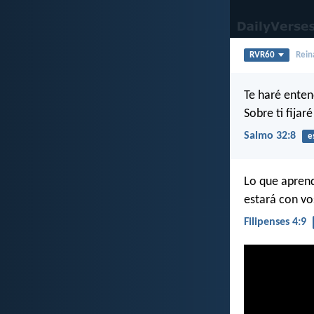
RVR60
Rein
Te haré enten
Sobre ti fijar
Salmo 32:8
e
Lo que aprendi
estará con vo
Filipenses 4:9