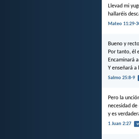
Llevad mi yug
hallaréis desc
Mateo 11:29-3
Bueno y recto
Por tanto, él
Encaminará a 
Y enseñará a 
Salmo 25:8-9
Pero la unció
necesidad de 
y es verdader
1 Juan 2:27
v