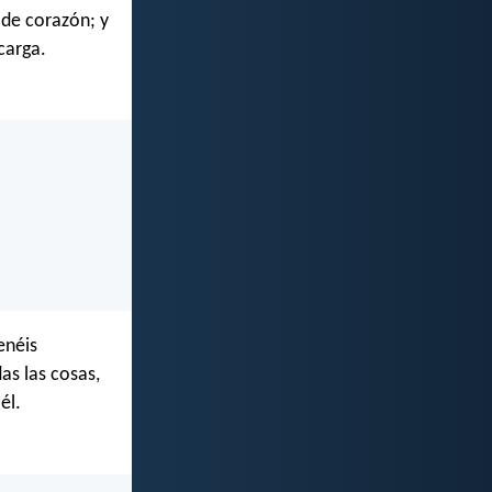
 de corazón; y
carga.
enéis
as las cosas,
él.