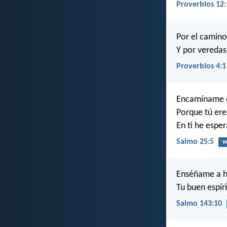
Proverbios 12:
Por el camino
Y por veredas
Proverbios 4:1
Encamíname e
Porque tú ere
En ti he esper
Salmo 25:5
v
Enséñame a ha
Tu buen espíri
Salmo 143:10