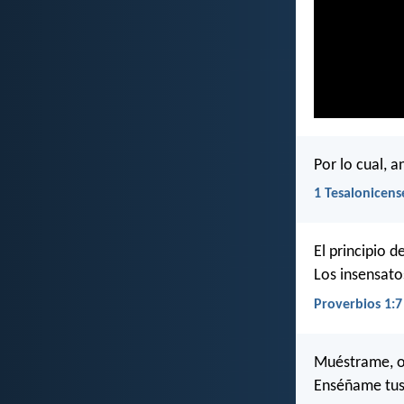
Por lo cual, a
1 Tesalonicens
El principio d
Los insensato
Proverbios 1:7
Muéstrame, o
Enséñame tus