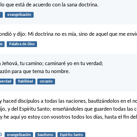
 lo que está de acuerdo con la sana doctrina.
r
evangelización
pondió y dijo: Mi doctrina no es mía, sino de aquel que me envi
ús
Palabra de Dios
Jehová, tu camino; caminaré yo en tu verdad;
razón para que tema tu nombre.
verdad
fiabilidad
corazón
, y haced discípulos a todas las naciones, bautizándolos en el 
Hijo, y del Espíritu Santo; enseñándoles que guarden todas las 
 he aquí yo estoy con vosotros todos los días, hasta el fin d
0
evangelización
bautismo
Espíritu Santo