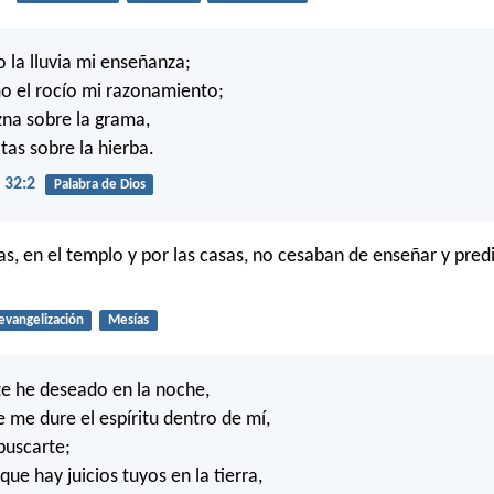
la lluvia mi enseñanza;
o el rocío mi razonamiento;
zna sobre la grama,
tas sobre la hierba.
 32:2
Palabra de Dios
as, en el templo y por las casas, no cesaban de enseñar y pred
evangelización
Mesías
e he deseado en la noche,
e me dure el espíritu dentro de mí,
buscarte;
ue hay juicios tuyos en la tierra,