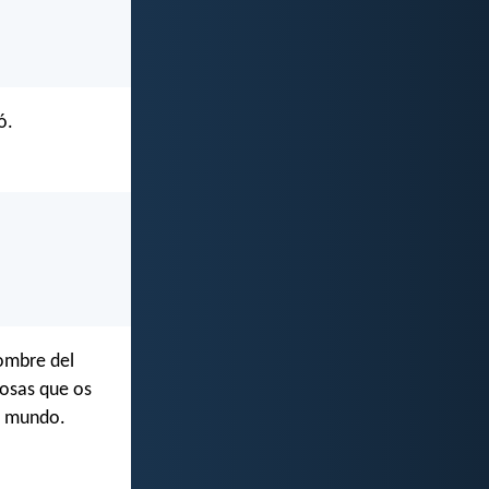
ó.
nombre del
cosas que os
el mundo.