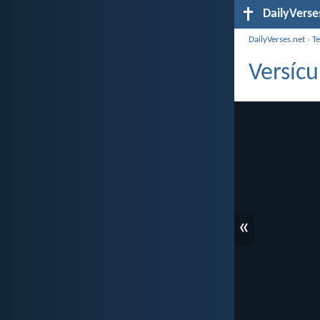
DailyVerse
DailyVerses.net
›
T
Versícu
«