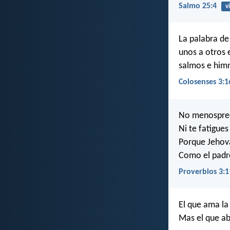
Salmo 25:4
v
La palabra d
unos a otros 
salmos e himn
Colosenses 3:1
No menospreci
Ni te fatigues
Porque Jehová
Como el padre
Proverbios 3:1
El que ama la
Mas el que ab