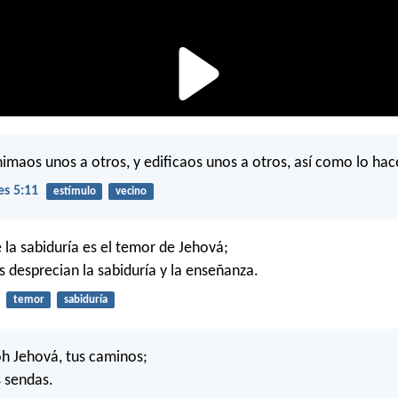
nimaos unos a otros, y edificaos unos a otros, así como lo hac
es 5:11
estímulo
vecino
e la sabiduría es el temor de Jehová;
s desprecian la sabiduría y la enseñanza.
temor
sabiduría
h Jehová, tus caminos;
 sendas.