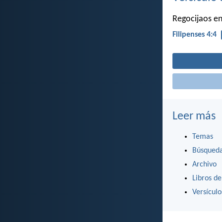
Regocijaos en
Filipenses 4:4
Leer más
Temas
Búsqued
Archivo
Libros de
Versícul