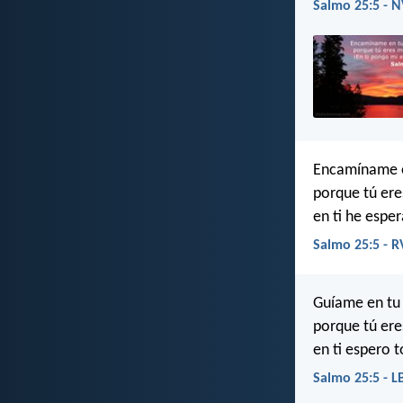
Salmo 25:5 - N
Encamíname e
porque tú ere
en ti he esper
Salmo 25:5 - 
Guíame en tu
porque tú ere
en ti espero t
Salmo 25:5 - L