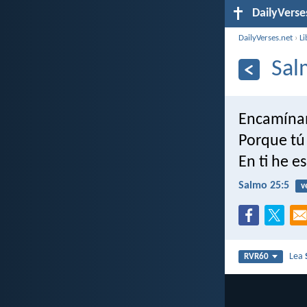
DailyVerse
DailyVerses.net
›
Li
Sal
Encamínam
Porque tú 
En ti he e
Salmo 25:5
v
Lea
RVR60