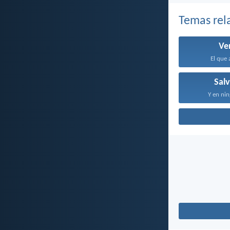
Temas rel
Ve
El que 
Sal
Y en nin