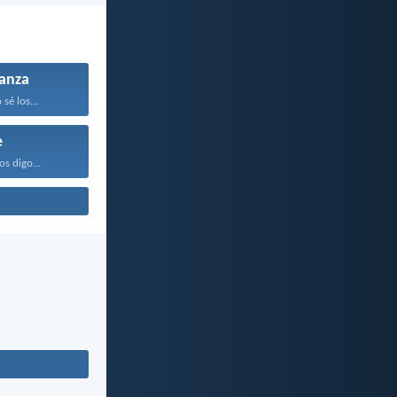
anza
sé los...
e
os digo...