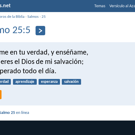
s.net
Temas
Versículo al Az
bros de la Biblia
›
Salmos
›
25
mo 25:5
e en tu verdad, y enséñame,
eres el Dios de mi salvación;
sperado todo el día.
erdad
aprendizaje
esperanza
salvación
Salmo 25
en línea