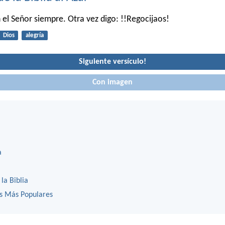
 el Señor siempre. Otra vez digo: !!Regocijaos!
Dios
alegría
Siguiente versículo!
Con imagen
a
 la Biblia
os Más Populares