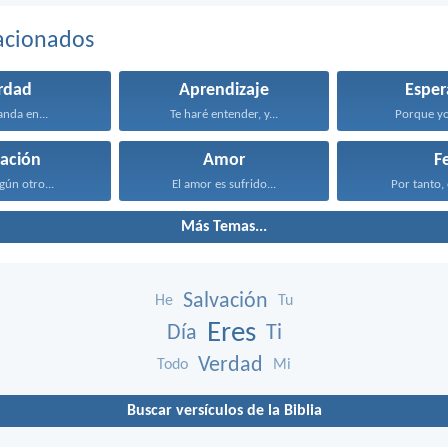
acionados
rdad
Aprendizaje
Esper
anda en...
Te haré entender, y...
Porque yo 
vación
Amor
F
gún otro...
El amor es sufrido...
Por tanto, 
Más Temas...
Salvación
He
Tu
Eres
Día
Ti
Verdad
Todo
Mi
Buscar versículos de la Biblia