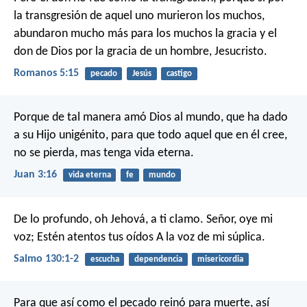
la transgresión de aquel uno murieron los muchos,
abundaron mucho más para los muchos la gracia y el
don de Dios por la gracia de un hombre, Jesucristo.
Romanos 5:15
pecado
Jesús
castigo
Porque de tal manera amó Dios al mundo, que ha dado
a su Hijo unigénito, para que todo aquel que en él cree,
no se pierda, mas tenga vida eterna.
Juan 3:16
vida eterna
fe
mundo
De lo profundo, oh Jehová, a ti clamo.
Señor, oye mi
voz;
Estén atentos tus oídos
A la voz de mi súplica.
Salmo 130:1-2
escucha
dependencia
misericordia
Para que así como el pecado reinó para muerte, así