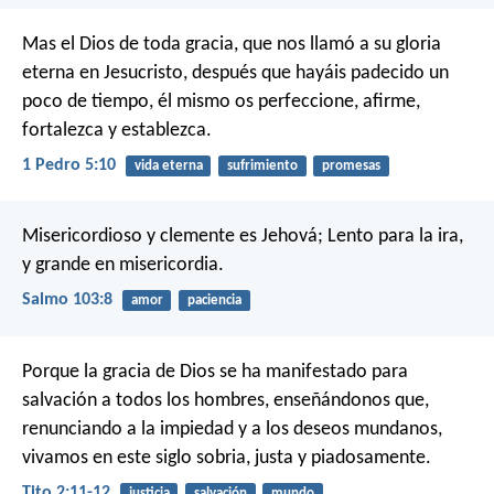
Mas el Dios de toda gracia, que nos llamó a su gloria
eterna en Jesucristo, después que hayáis padecido un
poco de tiempo, él mismo os perfeccione, afirme,
fortalezca y establezca.
1 Pedro 5:10
vida eterna
sufrimiento
promesas
Misericordioso y clemente es Jehová;
Lento para la ira,
y grande en misericordia.
Salmo 103:8
amor
paciencia
Porque la gracia de Dios se ha manifestado para
salvación a todos los hombres, enseñándonos que,
renunciando a la impiedad y a los deseos mundanos,
vivamos en este siglo sobria, justa y piadosamente.
Tito 2:11-12
justicia
salvación
mundo