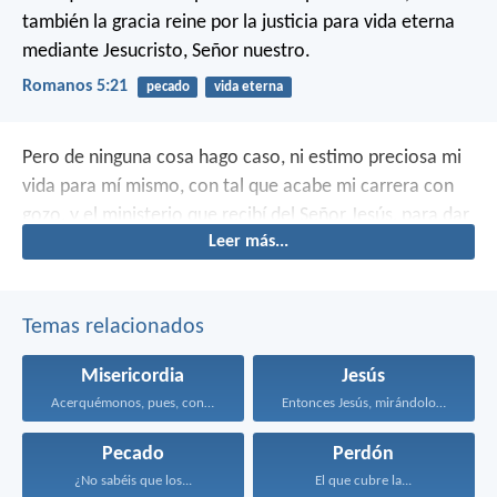
también la gracia reine por la justicia para vida eterna
mediante Jesucristo, Señor nuestro.
Romanos 5:21
pecado
vida eterna
Pero de ninguna cosa hago caso, ni estimo preciosa mi
vida para mí mismo, con tal que acabe mi carrera con
gozo, y el ministerio que recibí del Señor Jesús, para dar
Leer más...
testimonio del evangelio de la gracia de Dios.
Temas relacionados
Misericordia
Jesús
Acerquémonos, pues, confiadamente al...
Entonces Jesús, mirándolos, dijo...
Pecado
Perdón
¿No sabéis que los...
El que cubre la...