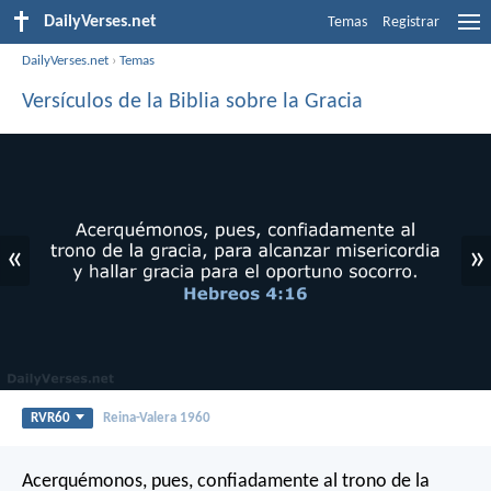
DailyVerses.net
Temas
Registrar
DailyVerses.net
›
Temas
Versículos de la Biblia sobre la Gracia
«
»
RVR60
Reina-Valera 1960
Acerquémonos, pues, confiadamente al trono de la