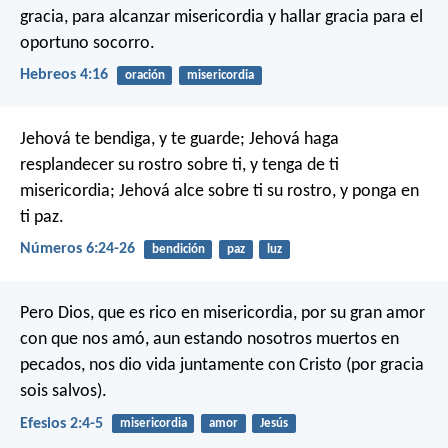
gracia, para alcanzar misericordia y hallar gracia para el
oportuno socorro.
Hebreos 4:16
oración
misericordia
Jehová te bendiga, y te guarde;
Jehová haga
resplandecer su rostro sobre ti,
y tenga de ti
misericordia;
Jehová alce sobre ti su rostro,
y ponga en
ti paz.
Números 6:24-26
bendición
paz
luz
Pero Dios, que es rico en misericordia, por su gran amor
con que nos amó, aun estando nosotros muertos en
pecados, nos dio vida juntamente con Cristo (por gracia
sois salvos).
Efesios 2:4-5
misericordia
amor
Jesús