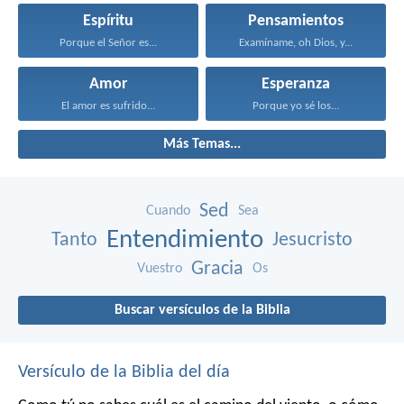
Espíritu
Pensamientos
Porque el Señor es...
Examíname, oh Dios, y...
Amor
Esperanza
El amor es sufrido...
Porque yo sé los...
Más Temas...
Sed
Cuando
Sea
Entendimiento
Tanto
Jesucristo
Gracia
Vuestro
Os
Buscar versículos de la Biblia
Versículo de la Biblia del día