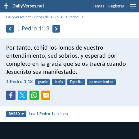
DailyVerses.net
Temas
Registrar
DailyVerses.net
›
Libros de la Biblia
›
1 Pedro
›
1
1 Pedro 1:13
Por tanto, ceñid los lomos de vuestro
entendimiento, sed sobrios, y esperad por
completo en la gracia que se os traerá cuando
Jesucristo sea manifestado.
1 Pedro 1:13
gracia
Jesús
Espíritu
pensamientos
Lea
1 Pedro 1
en línea
RVR60