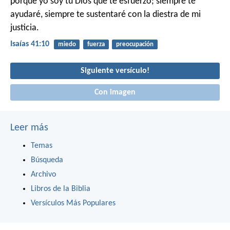
porque yo soy tu Dios que te esfuerzo;
siempre te
ayudaré, siempre te sustentaré
con la diestra de mi
justicia.
Isaías 41:10
miedo
fuerza
preocupación
Siguiente versículo!
Con imagen
Leer más
Temas
Búsqueda
Archivo
Libros de la Biblia
Versículos Más Populares