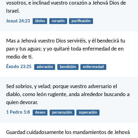
vosotros, e inclinad vuestro corazón a Jehová Dios de
Israel.
Josué 24:23
ídolos
corazón
purificación
Mas a Jehová vuestro Dios serviréis, y él bendecirá tu
pan y tus aguas; y yo quitaré toda enfermedad de en
medio de ti.
Éxodo 23:25
adoración
bendición
enfermedad
Sed sobrios, y velad; porque vuestro adversario el
diablo, como león rugiente, anda alrededor buscando a
quien devorar.
1 Pedro 5:8
deseo
persecución
superación
Guardad cuidadosamente los mandamientos de Jehová