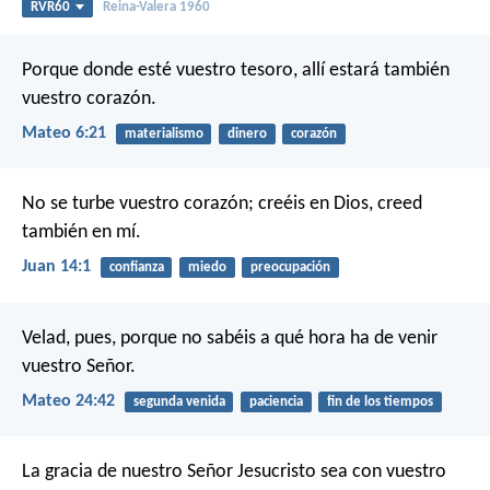
RVR60
Reina-Valera 1960
Porque donde esté vuestro tesoro, allí estará también
vuestro corazón.
Mateo 6:21
materialismo
dinero
corazón
No se turbe vuestro corazón; creéis en Dios, creed
también en mí.
Juan 14:1
confianza
miedo
preocupación
Velad, pues, porque no sabéis a qué hora ha de venir
vuestro Señor.
Mateo 24:42
segunda venida
paciencia
fin de los tiempos
La gracia de nuestro Señor Jesucristo sea con vuestro