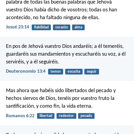
palabra de todas las buenas palabras que Jehová
vuestro Dios había dicho de vosotros; todas os han
acontecido, no ha faltado ninguna de ellas.
Josué 23:14
fiabilidad
corazón
alma
En pos de Jehová vuestro Dios andaréis; a él temeréis,
guardaréis sus mandamientos y escucharéis su voz, a él
serviréis, y a él seguiréis.
Deuteronomio 13:4
temor
escucha
seguir
Mas ahora que habéis sido libertados del pecado y
hechos siervos de Dios, tenéis por vuestro fruto la
santificación, y como fin, la vida eterna.
Romanos 6:22
libertad
redentor
pecado