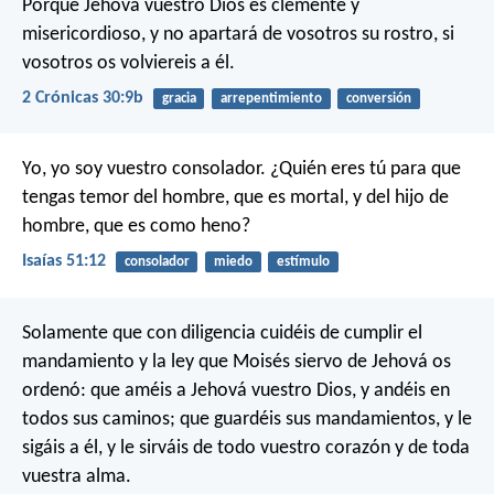
Porque Jehová vuestro Dios es clemente y
misericordioso, y no apartará de vosotros su rostro, si
vosotros os volviereis a él.
2 Crónicas 30:9b
gracia
arrepentimiento
conversión
Yo, yo soy vuestro consolador. ¿Quién eres tú para que
tengas temor del hombre, que es mortal, y del hijo de
hombre, que es como heno?
Isaías 51:12
consolador
miedo
estímulo
Solamente que con diligencia cuidéis de cumplir el
mandamiento y la ley que Moisés siervo de Jehová os
ordenó: que améis a Jehová vuestro Dios, y andéis en
todos sus caminos; que guardéis sus mandamientos, y le
sigáis a él, y le sirváis de todo vuestro corazón y de toda
vuestra alma.