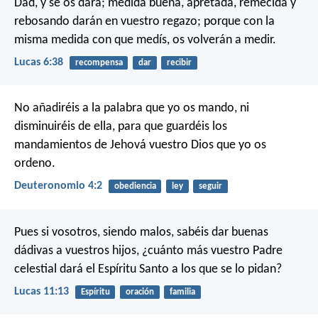
Dad, y se os dará; medida buena, apretada, remecida y
rebosando darán en vuestro regazo; porque con la
misma medida con que medís, os volverán a medir.
Lucas 6:38
recompensa
dar
recibir
No añadiréis a la palabra que yo os mando, ni
disminuiréis de ella, para que guardéis los
mandamientos de Jehová vuestro Dios que yo os
ordeno.
Deuteronomio 4:2
obediencia
ley
seguir
Pues si vosotros, siendo malos, sabéis dar buenas
dádivas a vuestros hijos, ¿cuánto más vuestro Padre
celestial dará el Espíritu Santo a los que se lo pidan?
Lucas 11:13
Espíritu
oración
familia