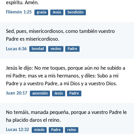
espíritu. Amén.
Filemón 1:25
gracia
Jesús
bendición
Sed, pues, misericordiosos, como también vuestro
Padre es misericordioso.
Lucas 6:36
bondad
vecino
Padre
Jesús le dijo: No me toques, porque aún no he subido a
mi Padre; mas ve a mis hermanos, y diles: Subo a mi
Padre y a vuestro Padre, a mi Dios y a vuestro Dios.
Juan 20:17
ascensión
Jesús
Padre
No temáis, manada pequeña, porque a vuestro Padre le
ha placido daros el reino.
Lucas 12:32
miedo
Padre
reino