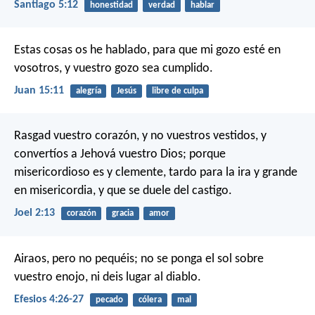
Santiago 5:12
honestidad
verdad
hablar
Estas cosas os he hablado, para que mi gozo esté en
vosotros, y vuestro gozo sea cumplido.
Juan 15:11
alegría
Jesús
libre de culpa
Rasgad vuestro corazón, y no vuestros vestidos,
y
convertíos a Jehová vuestro Dios;
porque
misericordioso es y clemente,
tardo para la ira y grande
en misericordia,
y que se duele del castigo.
Joel 2:13
corazón
gracia
amor
Airaos, pero no pequéis; no se ponga el sol sobre
vuestro enojo, ni deis lugar al diablo.
Efesios 4:26-27
pecado
cólera
mal