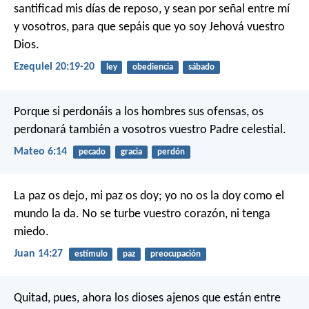
santificad mis días de reposo, y sean por señal entre mí
y vosotros, para que sepáis que yo soy Jehová vuestro
Dios.
Ezequiel 20:19-20
ley
obediencia
sábado
Porque si perdonáis a los hombres sus ofensas, os
perdonará también a vosotros vuestro Padre celestial.
Mateo 6:14
pecado
gracia
perdón
La paz os dejo, mi paz os doy; yo no os la doy como el
mundo la da. No se turbe vuestro corazón, ni tenga
miedo.
Juan 14:27
estímulo
paz
preocupación
Quitad, pues, ahora los dioses ajenos que están entre