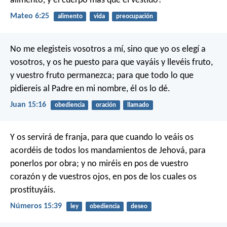
alimento, y el cuerpo más que el vestido?
Mateo 6:25
alimento
vida
preocupación
No me elegisteis vosotros a mí, sino que yo os elegí a
vosotros, y os he puesto para que vayáis y llevéis fruto,
y vuestro fruto permanezca; para que todo lo que
pidiereis al Padre en mi nombre, él os lo dé.
Juan 15:16
obediencia
oración
llamado
Y os servirá de franja, para que cuando lo veáis os
acordéis de todos los mandamientos de Jehová, para
ponerlos por obra; y no miréis en pos de vuestro
corazón y de vuestros ojos, en pos de los cuales os
prostituyáis.
Números 15:39
ley
obediencia
deseo