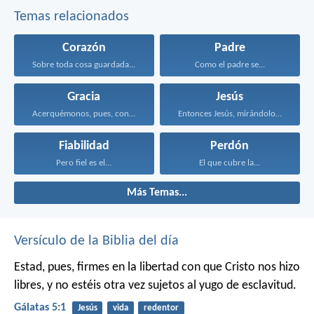
Temas relacionados
Corazón
Padre
Sobre toda cosa guardada...
Como el padre se...
Gracia
Jesús
Acerquémonos, pues, confiadamente al...
Entonces Jesús, mirándolos, dijo...
Fiabilidad
Perdón
Pero fiel es el...
El que cubre la...
Más Temas...
Versículo de la Biblia del día
Estad, pues, firmes en la libertad con que Cristo nos hizo
libres, y no estéis otra vez sujetos al yugo de esclavitud.
Gálatas 5:1
Jesús
vida
redentor