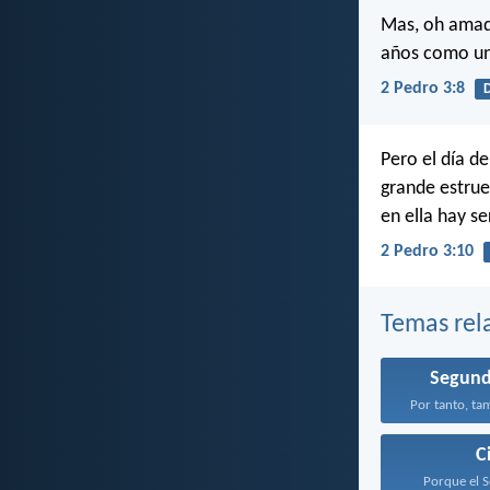
Mas, oh amado
años como un
2 Pedro 3:8
D
Pero el día d
grande estrue
en ella hay s
2 Pedro 3:10
Temas rel
Segund
Por tanto, ta
C
Porque el S