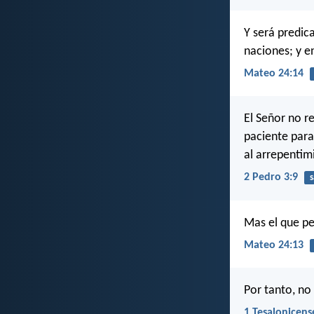
Y será predic
naciones; y e
Mateo 24:14
El Señor no r
paciente para
al arrepentim
2 Pedro 3:9
s
Mas el que per
Mateo 24:13
Por tanto, n
1 Tesalonicens