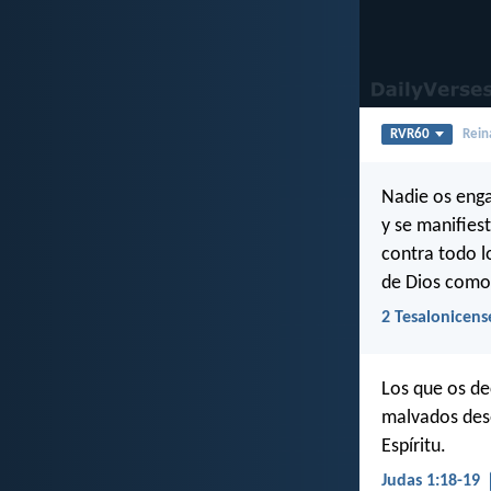
RVR60
Rein
Nadie os enga
y se manifies
contra todo l
de Dios como 
2 Tesalonicens
Los que os de
malvados dese
Espíritu.
Judas 1:18-19