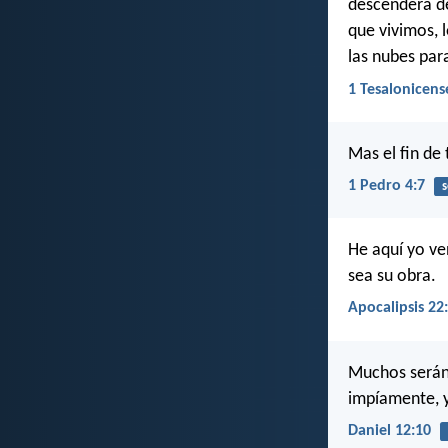
descenderá de
que vivimos,
las nubes para
1 Tesalonicens
Mas el fin de 
1 Pedro 4:7
s
He aquí yo ve
sea su obra.
Apocalipsis 22
Muchos serán 
impíamente, y
Daniel 12:10