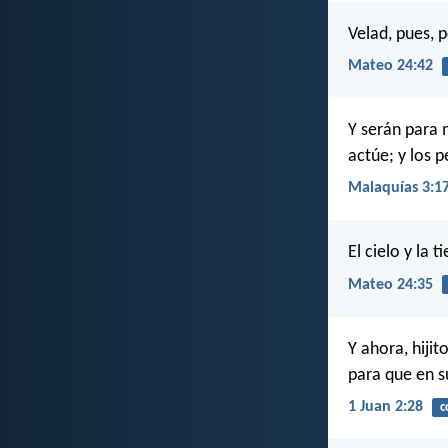
Velad, pues, 
Mateo 24:42
Y serán para m
actúe; y los 
Malaquías 3:1
El cielo y la 
Mateo 24:35
Y ahora, hiji
para que en s
1 Juan 2:28
c