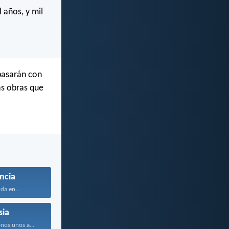
 años, y mil
 pasarán con
as obras que
ncia
da en...
sia
nos unos a...