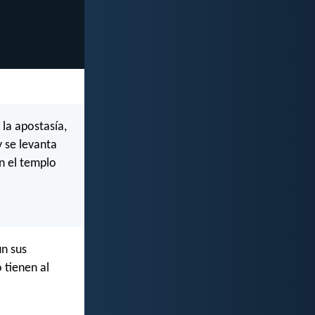
la apostasía,
y se levanta
en el templo
ún sus
 tienen al