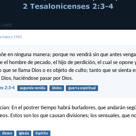
a-Valera 1960
ñe en ninguna manera; porque no vendrá sin que antes venga 
te el hombre de pecado, el hijo de perdición, el cual se opone 
o que se llama Dios o es objeto de culto; tanto que se sienta 
Dios, haciéndose pasar por Dios.
es 2:3-4
segunda venida
ídolos
guerra espiritual
cían: En el postrer tiempo habrá burladores, que andarán seg
os. Estos son los que causan divisiones; los sensuales, que no
deseo
iglesia
Espíritu