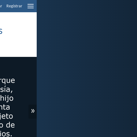
ar
Registrar
s
»