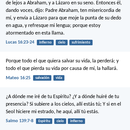
de lejos a Abraham, y a Lázaro en su seno. Entonces él,
dando voces, dijo: Padre Abraham, ten misericordia de
mí, y envía a Lázaro para que moje la punta de su dedo
en agua, y refresque mi lengua; porque estoy
atormentado en esta llama.
Lucas 16:23-24
infierno
cielo
sufrimiento
Porque todo el que quiera salvar su vida, la perderá; y
todo el que pierda su vida por causa de mí, la hallará.
Mateo 16:25
salvación
vida
¿A dónde me iré de tu Espíritu?
¿Y a dónde huiré de tu
presencia?
Si subiere a los cielos, allí estás tú;
Y si en el
Seol hiciere mi estrado,
he aquí, allí tú estás.
Salmo 139:7-8
Espíritu
cielo
infierno