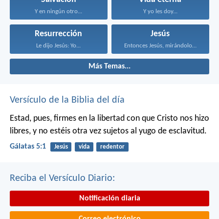
Y en ningún otro...
Y yo les doy...
Resurrección
Jesús
Le dijo Jesús: Yo...
Entonces Jesús, mirándolos, dijo...
Más Temas...
Versículo de la Biblia del día
Estad, pues, firmes en la libertad con que Cristo nos hizo
libres, y no estéis otra vez sujetos al yugo de esclavitud.
Gálatas 5:1
Jesús
vida
redentor
Reciba el Versículo Diario:
Notificación diaria
Correo electrónico