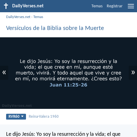
DailyVerses.net
Temas
Registrar
DailyVerses.net
›
Temas
Versículos de la Biblia sobre la Muerte
«
»
RVR60
Reina-Valera 1960
Le dijo Jesús: Yo soy la resurrección y la vida; el que