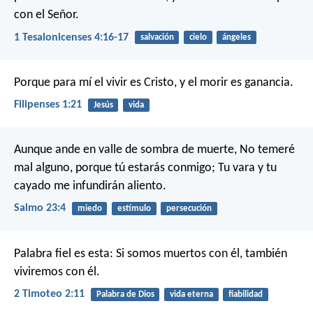
con el Señor.
1 Tesalonicenses 4:16-17
salvación
cielo
ángeles
Porque para mí el vivir es Cristo, y el morir es ganancia.
Filipenses 1:21
Jesús
vida
Aunque ande en valle de sombra de muerte,
No temeré
mal alguno, porque tú estarás conmigo;
Tu vara y tu
cayado me infundirán aliento.
Salmo 23:4
miedo
estímulo
persecución
Palabra fiel es esta:
Si somos muertos con él,
también
viviremos con él.
2 Timoteo 2:11
Palabra de Dios
vida eterna
fiabilidad