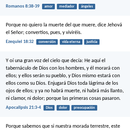
Romanos 8:38-39
amor
mediador
ángeles
Porque no quiero la muerte del que muere, dice Jehová
el Señor; convertíos, pues, y viviréis.
Ezequiel 18:32
conversión
vida eterna
justicia
Y oí una gran voz del cielo que decía: He aquí el
tabernáculo de Dios con los hombres, y él morará con
ellos; y ellos serán su pueblo, y Dios mismo estará con
ellos como su Dios. Enjugará Dios toda lágrima de los
ojos de ellos; y ya no habrá muerte, ni habrá más llanto,
ni clamor, ni dolor; porque las primeras cosas pasaron.
Apocalipsis 21:3-4
Dios
dolor
preocupación
Porque sabemos que si nuestra morada terrestre, este