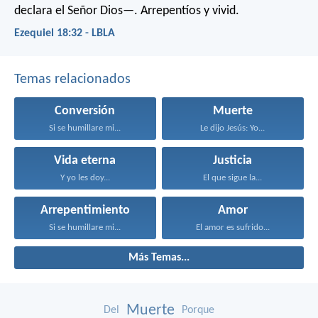
declara el Señor Dios—. Arrepentíos y vivid.
Ezequiel 18:32 - LBLA
Temas relacionados
Conversión
Muerte
Si se humillare mi...
Le dijo Jesús: Yo...
Vida eterna
Justicia
Y yo les doy...
El que sigue la...
Arrepentimiento
Amor
Si se humillare mi...
El amor es sufrido...
Más Temas...
Muerte
Del
Porque