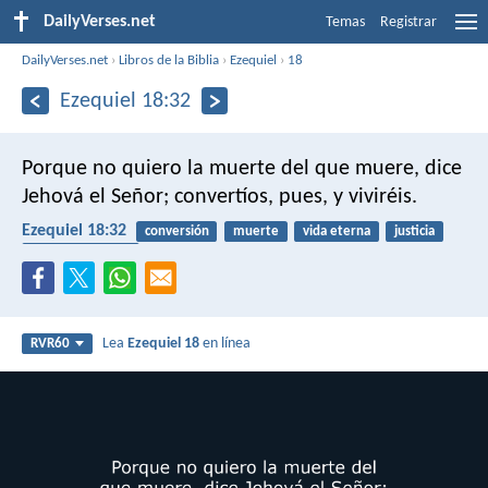
DailyVerses.net
Temas
Registrar
DailyVerses.net
›
Libros de la Biblia
›
Ezequiel
›
18
Ezequiel 18:32
Porque no quiero la muerte del que muere, dice
Jehová el Señor; convertíos, pues, y viviréis.
Ezequiel 18:32
conversión
muerte
vida eterna
justicia
arrepentimiento
Lea
Ezequiel 18
en línea
RVR60