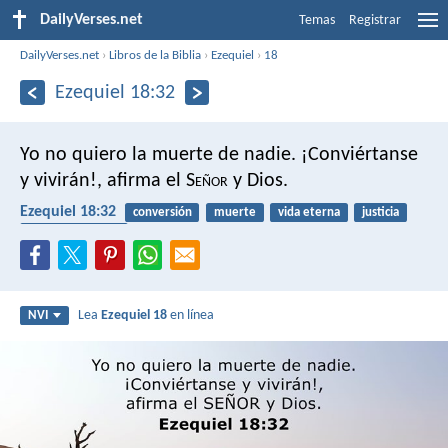
DailyVerses.net
Temas
Registrar
DailyVerses.net
›
Libros de la Biblia
›
Ezequiel
›
18
Ezequiel 18:32
Yo no quiero la muerte de nadie. ¡Conviértanse
y vivirán!, afirma el S
eñor
y Dios.
Ezequiel 18:32
conversión
muerte
vida eterna
justicia
arrepentimiento
Lea
Ezequiel 18
en línea
NVI