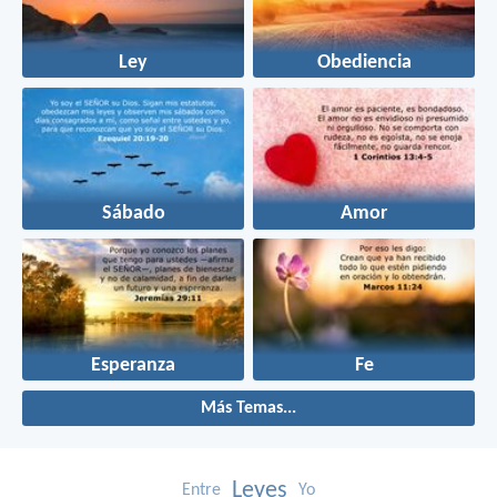
Ley
Obediencia
Sábado
Amor
Esperanza
Fe
Más Temas...
Leyes
Entre
Yo