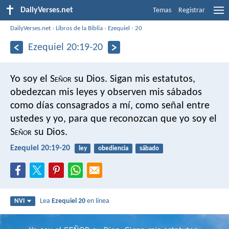
DailyVerses.net
Temas
Registrar
DailyVerses.net
›
Libros de la Biblia
›
Ezequiel
›
20
Ezequiel 20:19-20
Yo soy el S
eñor
su Dios. Sigan mis estatutos,
obedezcan mis leyes y observen mis sábados
como días consagrados a mí, como señal entre
ustedes y yo, para que reconozcan que yo soy el
S
eñor
su Dios.
Ezequiel 20:19-20
ley
obediencia
sábado
Lea
Ezequiel 20
en línea
NVI