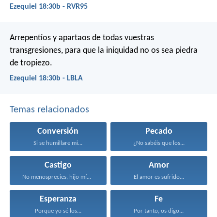
Ezequiel 18:30b - RVR95
Arrepentíos y apartaos de todas vuestras
transgresiones, para que la iniquidad no os sea piedra
de tropiezo.
Ezequiel 18:30b - LBLA
Temas relacionados
Conversión
Pecado
Si se humillare mi...
¿No sabéis que los...
Castigo
Amor
No menosprecies, hijo mío...
El amor es sufrido...
Esperanza
Fe
Porque yo sé los...
Por tanto, os digo...