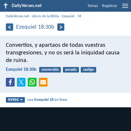
DailyVerses.net
Temas
Registrar
DailyVerses.net
›
Libros de la Biblia
›
Ezequiel
›
18
Ezequiel 18:30b
Convertíos, y apartaos de todas vuestras
transgresiones, y no os será la iniquidad causa
de ruina.
Ezequiel 18:30b
conversión
pecado
castigo
Lea
Ezequiel 18
en línea
RVR60