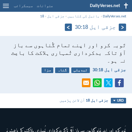
DailyVerses.net
عنوانات
سبسکرائب
DailyVerses.net
›
بائبل کی کتابیں
›
حِزقی ایل
›
18
حِزقی ایل 18:‏30
تَوبہ کرو اور اپنے تمام گُناہوں سے باز
آؤ تاکہ بدکرداری تُمہاری ہلاکت کا باعِث
نہ ہو۔
حِزقی ایل 18:‏30
تبدیلی
گناہ
سزا
حِزقی ایل 18
آن لائن پڑھیں
URD