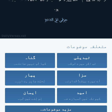
متعلقہ موضوعات
تبدیلی
گناہ
تب اگر میرے لوگ...
کیا تُم نہیں جانتے...
سزا
پیار
اَے میرے بیٹے! خُداوند...
مُحبّت صابِر ہے اور...
امید
ایمان
کیونکہ مَیں تُمہارے حق...
اِس لِئے مَیں تُم...
مزید موضوعات...