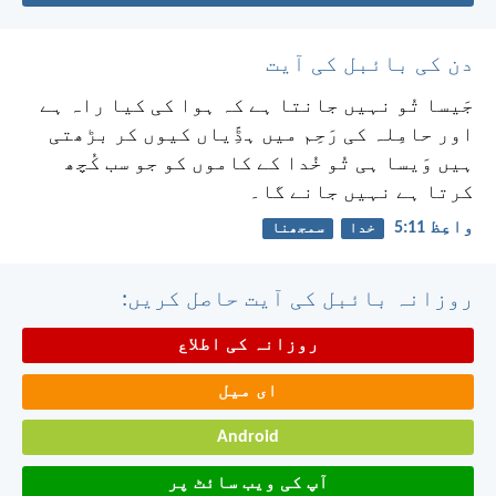
دن کی بائبل کی آیت
جَیسا تُو نہیں جانتا ہے کہ ہوا کی کیا راہ ہے
اور حامِلہ کی رَحِم میں ہڈِّیاں کیوں کر بڑھتی
ہیں وَیسا ہی تُو خُدا کے کاموں کو جو سب کُچھ
کرتا ہے نہیں جانے گا۔
واعِظ 11:‏5
خدا
سمجھنا
روزانہ بائبل کی آیت حاصل کریں:
روزانہ کی اطلاع
ای میل
Android
آپ کی ویب سائٹ پر