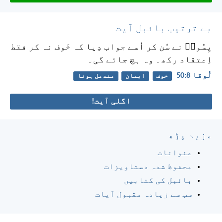
بے ترتیب بائبل آیت
یِسُوعؔ نے سُن کر اُسے جواب دِیا کہ خَوف نہ کر فقط
اِعتقاد رکھ۔ وہ بچ جائے گی۔
لُوقا 8:‏50
خوف
ایمان
مندمل ہونا
اگلی آیت!
مزید پڑھ
عنوانات
محفوظ شدہ دستاویزات
بائبل کی کتابیں
سب سے زیادہ مقبول آیات