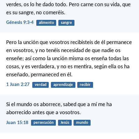
verdes, os lo he dado todo. Pero carne con su vida, que
es su sangre, no comeréis.
Génesis 9:3-4
alimento
sangre
Pero la unción que vosotros recibisteis de él permanece
en vosotros, y no tenéis necesidad de que nadie os
enseñe; así como la unción misma os enseña todas las
cosas, y es verdadera, y no es mentira, según ella os ha
enseñado, permaneced en él.
1 Juan 2:27
verdad
aprendizaje
recibir
Si el mundo os aborrece, sabed que a mí me ha
aborrecido antes que a vosotros.
Juan 15:18
persecución
Jesús
mundo