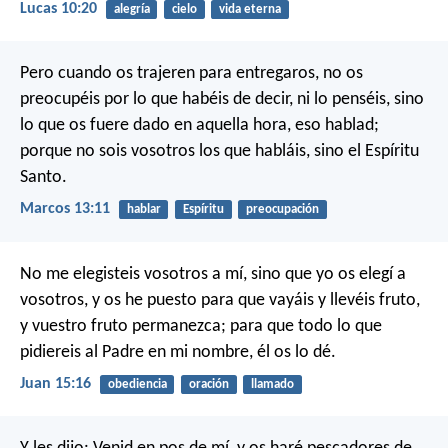
Lucas 10:20
alegría
cielo
vida eterna
Pero cuando os trajeren para entregaros, no os
preocupéis por lo que habéis de decir, ni lo penséis, sino
lo que os fuere dado en aquella hora, eso hablad;
porque no sois vosotros los que habláis, sino el Espíritu
Santo.
Marcos 13:11
hablar
Espíritu
preocupación
No me elegisteis vosotros a mí, sino que yo os elegí a
vosotros, y os he puesto para que vayáis y llevéis fruto,
y vuestro fruto permanezca; para que todo lo que
pidiereis al Padre en mi nombre, él os lo dé.
Juan 15:16
obediencia
oración
llamado