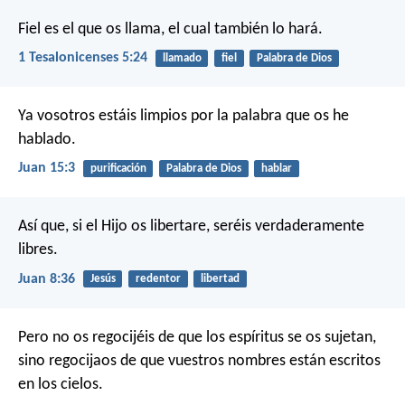
Fiel es el que os llama, el cual también lo hará.
1 Tesalonicenses 5:24
llamado
fiel
Palabra de Dios
Ya vosotros estáis limpios por la palabra que os he
hablado.
Juan 15:3
purificación
Palabra de Dios
hablar
Así que, si el Hijo os libertare, seréis verdaderamente
libres.
Juan 8:36
Jesús
redentor
libertad
Pero no os regocijéis de que los espíritus se os sujetan,
sino regocijaos de que vuestros nombres están escritos
en los cielos.