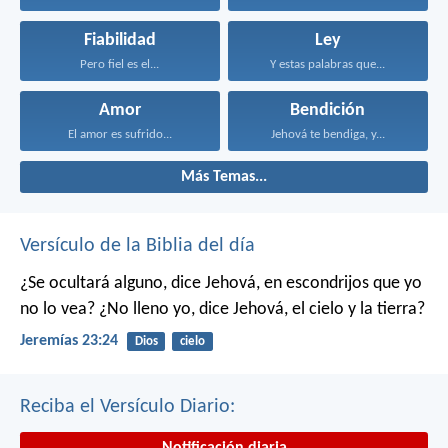
Fiabilidad
Ley
Pero fiel es el...
Y estas palabras que...
Amor
Bendición
El amor es sufrido...
Jehová te bendiga, y...
Más Temas...
Versículo de la Biblia del día
¿Se ocultará alguno, dice Jehová, en escondrijos que yo
no lo vea?
¿No lleno yo, dice Jehová, el cielo y la tierra?
Jeremías 23:24
Dios
cielo
Reciba el Versículo Diario:
Notificación diaria