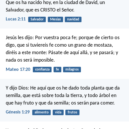
Que os ha nacido hoy, en la ciudad de David, un
Salvador, que es CRISTO el Señor.
Lucas 2:11
Salvador
Mesías
navidad
Jesús les dijo: Por vuestra poca fe; porque de cierto os
digo, que si tuviereis fe como un grano de mostaza,
diréis a este monte: Pásate de aquí allá, y se pasará; y
nada os será imposible.
Mateo 17:20
confianza
fe
milagros
Y dijo Dios: He aquí que os he dado toda planta que da
semilla, que está sobre toda la tierra, y todo árbol en
que hay fruto y que da semilla; os serán para comer.
Génesis 1:29
alimento
vida
frutos