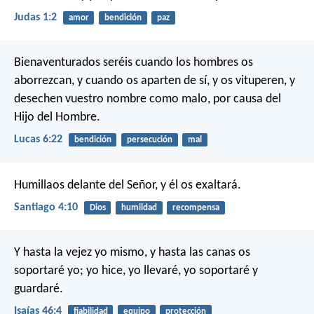
Judas 1:2
amor
bendición
paz
Bienaventurados seréis cuando los hombres os
aborrezcan, y cuando os aparten de sí, y os vituperen, y
desechen vuestro nombre como malo, por causa del
Hijo del Hombre.
Lucas 6:22
bendición
persecución
mal
Humillaos delante del Señor, y él os exaltará.
Santiago 4:10
Dios
humildad
recompensa
Y hasta la vejez yo mismo,
y hasta las canas os
soportaré yo;
yo hice, yo llevaré,
yo soportaré y
guardaré.
Isaías 46:4
fiabilidad
equipo
protección