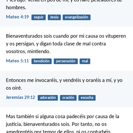
Y les dijo: Venid en pos de mí, y os haré pescadores de
hombres.
Mateo 4:19
seguir
Jesús
evangelización
Bienaventurados sois cuando por mi causa os vituperen
y os persigan, y digan toda clase de mal contra
vosotros, mintiendo.
Mateo 5:11
bendición
persecución
mal
Entonces me invocaréis, y vendréis y oraréis a mí, y yo
os oiré.
Jeremías 29:12
adoración
oración
escucha
Mas también si alguna cosa padecéis por causa de la
justicia, bienaventurados sois. Por tanto, no os
amedrentéis por temor de ellos, ni os conturbéis.