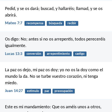
Pedid, y se os dará; buscad, y hallaréis; llamad, y se os
abrirá.
Mateo 7:7
recompensa
búsqueda
recibir
Os digo: No; antes si no os arrepentís, todos pereceréis
igualmente.
Lucas 13:3
conversión
arrepentimiento
castigo
La paz os dejo, mi paz os doy; yo no os la doy como el
mundo la da. No se turbe vuestro corazón, ni tenga
miedo.
Juan 14:27
estímulo
paz
preocupación
Este es mi mandamiento: Que os améis unos a otros,