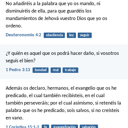
No añadiréis a la palabra que yo os mando, ni
disminuiréis de ella, para que guardéis los
mandamientos de Jehová vuestro Dios que yo os
ordeno.
Deuteronomio 4:2
obediencia
ley
seguir
¿Y quién es aquel que os podrá hacer daño, si vosotros
seguís el bien?
1 Pedro 3:13
bondad
mal
trabajo
Además os declaro, hermanos, el evangelio que os he
predicado, el cual también recibisteis, en el cual
también perseveráis; por el cual asimismo, si retenéis la
palabra que os he predicado, sois salvos, si no creísteis
en vano.
1 Corintios 15:1-2
fe
evangelización
salvación