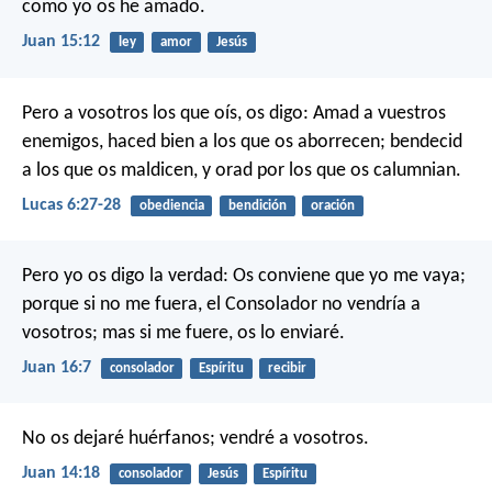
como yo os he amado.
Juan 15:12
ley
amor
Jesús
Pero a vosotros los que oís, os digo: Amad a vuestros
enemigos, haced bien a los que os aborrecen; bendecid
a los que os maldicen, y orad por los que os calumnian.
Lucas 6:27-28
obediencia
bendición
oración
Pero yo os digo la verdad: Os conviene que yo me vaya;
porque si no me fuera, el Consolador no vendría a
vosotros; mas si me fuere, os lo enviaré.
Juan 16:7
consolador
Espíritu
recibir
No os dejaré huérfanos; vendré a vosotros.
Juan 14:18
consolador
Jesús
Espíritu