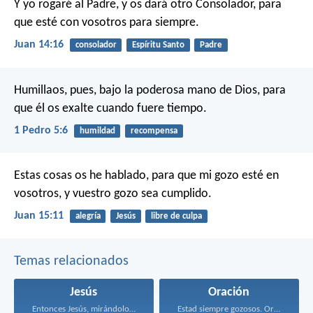
Y yo rogaré al Padre, y os dará otro Consolador, para
que esté con vosotros para siempre.
Juan 14:16
consolador
Espíritu Santo
Padre
Humillaos, pues, bajo la poderosa mano de Dios, para
que él os exalte cuando fuere tiempo.
1 Pedro 5:6
humildad
recompensa
Estas cosas os he hablado, para que mi gozo esté en
vosotros, y vuestro gozo sea cumplido.
Juan 15:11
alegría
Jesús
libre de culpa
Temas relacionados
Jesús
Oración
Entonces Jesús, mirándolos, dijo...
Estad siempre gozosos. Orad...