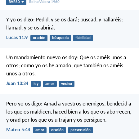
RVR60
Reina-Valera 1960
Y yo os digo: Pedid, y se os dará; buscad, y hallaréis;
llamad, y se os abrirá.
Lucas 11:9
oración
búsqueda
fiabilidad
Un mandamiento nuevo os doy: Que os améis unos a
otros; como yo os he amado, que también os améis
unos a otros.
Juan 13:34
ley
amor
vecino
Pero yo os digo: Amad a vuestros enemigos, bendecid a
los que os maldicen, haced bien a los que os aborrecen,
y orad por los que os ultrajan y os persiguen.
Mateo 5:44
amor
oración
persecución