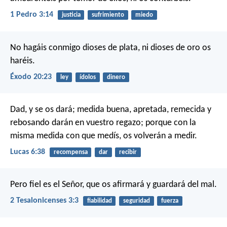
1 Pedro 3:14
justicia
sufrimiento
miedo
No hagáis conmigo dioses de plata, ni dioses de oro os
haréis.
Éxodo 20:23
ley
ídolos
dinero
Dad, y se os dará; medida buena, apretada, remecida y
rebosando darán en vuestro regazo; porque con la
misma medida con que medís, os volverán a medir.
Lucas 6:38
recompensa
dar
recibir
Pero fiel es el Señor, que os afirmará y guardará del mal.
2 Tesalonicenses 3:3
fiabilidad
seguridad
fuerza