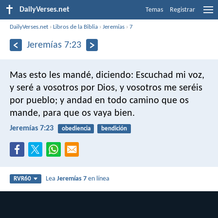
DailyVerses.net
Temas
Registrar
DailyVerses.net
›
Libros de la Biblia
›
Jeremías
›
7
Jeremías 7:23
Mas esto les mandé, diciendo: Escuchad mi voz,
y seré a vosotros por Dios, y vosotros me seréis
por pueblo; y andad en todo camino que os
mande, para que os vaya bien.
Jeremías 7:23
obediencia
bendición
Lea
Jeremías 7
en línea
RVR60