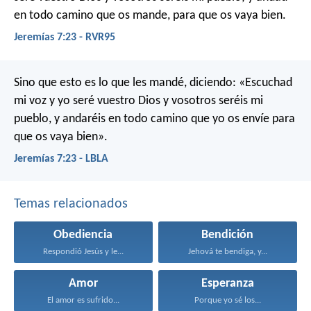
en todo camino que os mande, para que os vaya bien.
Jeremías 7:23 - RVR95
Sino que esto es lo que les mandé, diciendo: «Escuchad
mi voz y yo seré vuestro Dios y vosotros seréis mi
pueblo, y andaréis en todo camino que yo os envíe para
que os vaya bien».
Jeremías 7:23 - LBLA
Temas relacionados
Obediencia
Bendición
Respondió Jesús y le...
Jehová te bendiga, y...
Amor
Esperanza
El amor es sufrido...
Porque yo sé los...