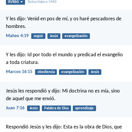
RVR60
Reina-Valera 1960
Y les dijo: Venid en pos de mí, y os haré pescadores de
hombres.
Mateo 4:19
seguir
Jesús
evangelización
Y les dijo: Id por todo el mundo y predicad el evangelio
a toda criatura.
Marcos 16:15
obediencia
evangelización
Jesús
Jesús les respondió y dijo: Mi doctrina no es mía, sino
de aquel que me envió.
Juan 7:16
Jesús
Palabra de Dios
aprendizaje
Respondió Jesús y les dijo: Esta es la obra de Dios, que