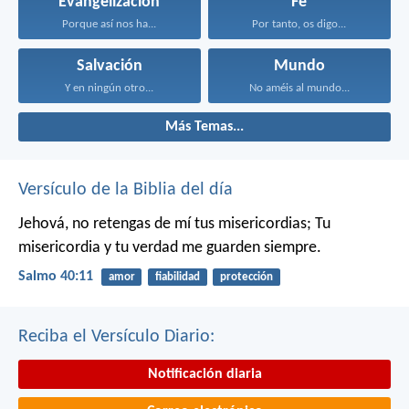
Evangelización
Fe
Porque así nos ha...
Por tanto, os digo...
Salvación
Mundo
Y en ningún otro...
No améis al mundo...
Más Temas...
Versículo de la Biblia del día
Jehová, no retengas de mí tus misericordias;
Tu
misericordia y tu verdad me guarden siempre.
Salmo 40:11
amor
fiabilidad
protección
Reciba el Versículo Diario:
Notificación diaria