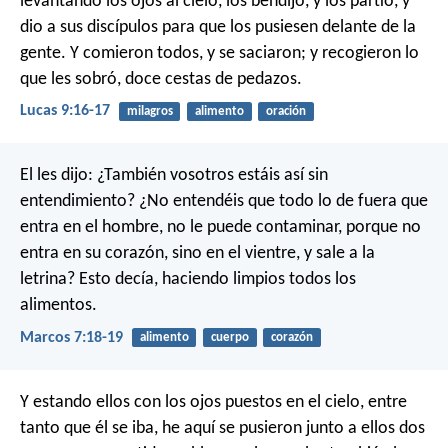
levantando los ojos al cielo, los bendijo, y los partió, y
dio a sus discípulos para que los pusiesen delante de la
gente. Y comieron todos, y se saciaron; y recogieron lo
que les sobró, doce cestas de pedazos.
Lucas 9:16-17
milagros
alimento
oración
El les dijo: ¿También vosotros estáis así sin
entendimiento? ¿No entendéis que todo lo de fuera que
entra en el hombre, no le puede contaminar, porque no
entra en su corazón, sino en el vientre, y sale a la
letrina? Esto decía, haciendo limpios todos los
alimentos.
Marcos 7:18-19
alimento
cuerpo
corazón
Y estando ellos con los ojos puestos en el cielo, entre
tanto que él se iba, he aquí se pusieron junto a ellos dos