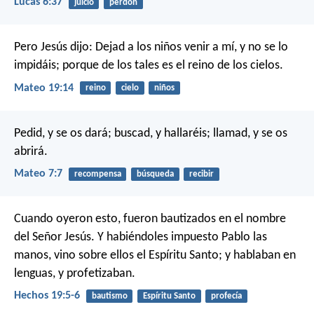
Lucas 6:37
juicio
perdón
Pero Jesús dijo: Dejad a los niños venir a mí, y no se lo
impidáis; porque de los tales es el reino de los cielos.
Mateo 19:14
reino
cielo
niños
Pedid, y se os dará; buscad, y hallaréis; llamad, y se os
abrirá.
Mateo 7:7
recompensa
búsqueda
recibir
Cuando oyeron esto, fueron bautizados en el nombre
del Señor Jesús. Y habiéndoles impuesto Pablo las
manos, vino sobre ellos el Espíritu Santo; y hablaban en
lenguas, y profetizaban.
Hechos 19:5-6
bautismo
Espíritu Santo
profecía