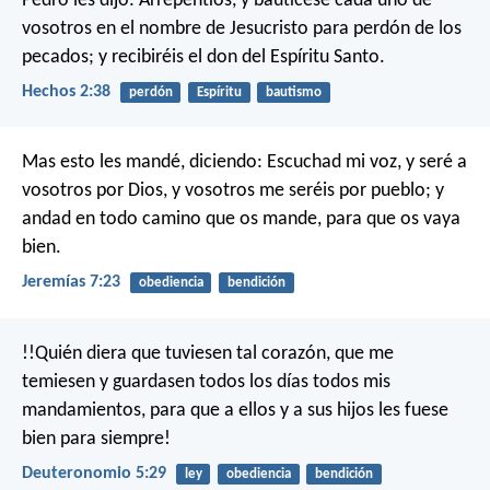
Pedro les dijo: Arrepentíos, y bautícese cada uno de
vosotros en el nombre de Jesucristo para perdón de los
pecados; y recibiréis el don del Espíritu Santo.
Hechos 2:38
perdón
Espíritu
bautismo
Mas esto les mandé, diciendo: Escuchad mi voz, y seré a
vosotros por Dios, y vosotros me seréis por pueblo; y
andad en todo camino que os mande, para que os vaya
bien.
Jeremías 7:23
obediencia
bendición
!!Quién diera que tuviesen tal corazón, que me
temiesen y guardasen todos los días todos mis
mandamientos, para que a ellos y a sus hijos les fuese
bien para siempre!
Deuteronomio 5:29
ley
obediencia
bendición