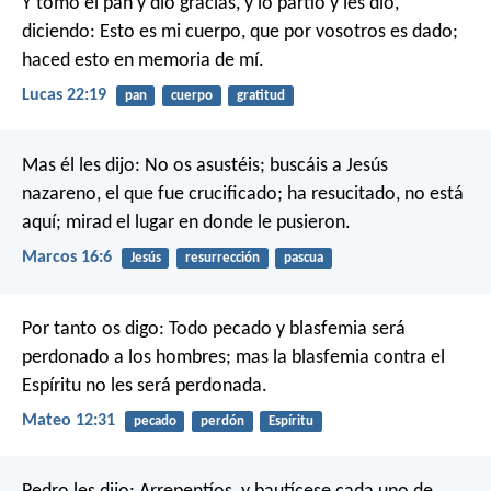
Y tomó el pan y dio gracias, y lo partió y les dio,
diciendo: Esto es mi cuerpo, que por vosotros es dado;
haced esto en memoria de mí.
Lucas 22:19
pan
cuerpo
gratitud
Mas él les dijo: No os asustéis; buscáis a Jesús
nazareno, el que fue crucificado; ha resucitado, no está
aquí; mirad el lugar en donde le pusieron.
Marcos 16:6
Jesús
resurrección
pascua
Por tanto os digo: Todo pecado y blasfemia será
perdonado a los hombres; mas la blasfemia contra el
Espíritu no les será perdonada.
Mateo 12:31
pecado
perdón
Espíritu