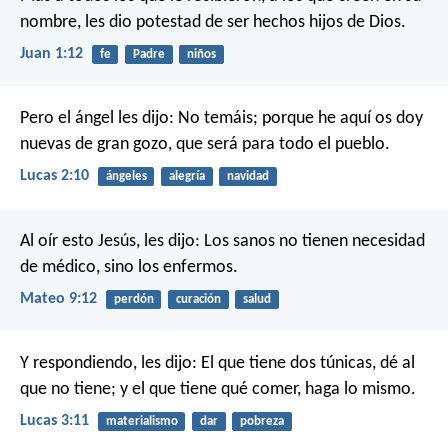
nombre, les dio potestad de ser hechos hijos de Dios.
Juan 1:12
fe
Padre
niños
Pero el ángel les dijo: No temáis; porque he aquí os doy
nuevas de gran gozo, que será para todo el pueblo.
Lucas 2:10
ángeles
alegría
navidad
Al oír esto Jesús, les dijo: Los sanos no tienen necesidad
de médico, sino los enfermos.
Mateo 9:12
perdón
curación
salud
Y respondiendo, les dijo: El que tiene dos túnicas, dé al
que no tiene; y el que tiene qué comer, haga lo mismo.
Lucas 3:11
materialismo
dar
pobreza