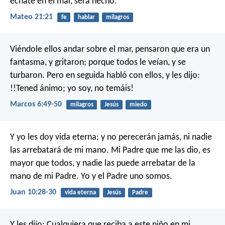
échate en el mar, será hecho.
Mateo 21:21
fe
hablar
milagros
Viéndole ellos andar sobre el mar, pensaron que era un
fantasma, y gritaron; porque todos le veían, y se
turbaron. Pero en seguida habló con ellos, y les dijo:
!!Tened ánimo; yo soy, no temáis!
Marcos 6:49-50
milagros
Jesús
miedo
Y yo les doy vida eterna; y no perecerán jamás, ni nadie
las arrebatará de mi mano. Mi Padre que me las dio, es
mayor que todos, y nadie las puede arrebatar de la
mano de mi Padre. Yo y el Padre uno somos.
Juan 10:28-30
vida eterna
Jesús
Padre
Y les dijo: Cualquiera que reciba a este niño en mi