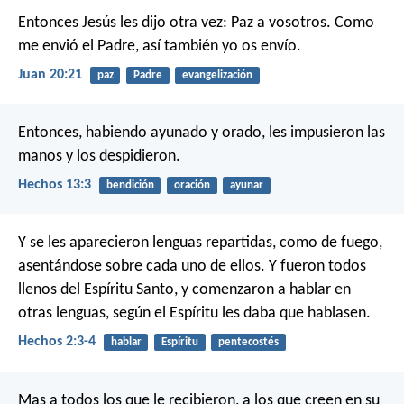
Entonces Jesús les dijo otra vez: Paz a vosotros. Como
me envió el Padre, así también yo os envío.
Juan 20:21
paz
Padre
evangelización
Entonces, habiendo ayunado y orado, les impusieron las
manos y los despidieron.
Hechos 13:3
bendición
oración
ayunar
Y se les aparecieron lenguas repartidas, como de fuego,
asentándose sobre cada uno de ellos. Y fueron todos
llenos del Espíritu Santo, y comenzaron a hablar en
otras lenguas, según el Espíritu les daba que hablasen.
Hechos 2:3-4
hablar
Espíritu
pentecostés
Mas a todos los que le recibieron, a los que creen en su