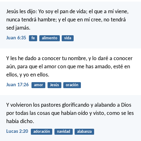
Jesús les dijo: Yo soy el pan de vida; el que a mí viene,
nunca tendrá hambre; y el que en mí cree, no tendrá
sed jamás.
Juan 6:35
fe
alimento
vida
Y les he dado a conocer tu nombre, y lo daré a conocer
aún, para que el amor con que me has amado, esté en
ellos, y yo en ellos.
Juan 17:26
amor
Jesús
oración
Y volvieron los pastores glorificando y alabando a Dios
por todas las cosas que habían oído y visto, como se les
había dicho.
Lucas 2:20
adoración
navidad
alabanza