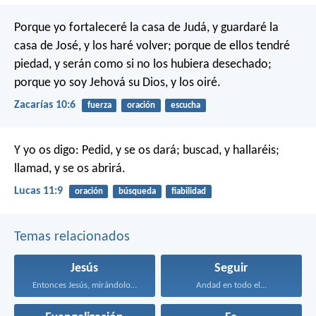
Porque yo fortaleceré la casa de Judá,
y guardaré la
casa de José,
y los haré volver;
porque de ellos tendré
piedad,
y serán como si no los hubiera desechado;
porque yo soy Jehová su Dios,
y los oiré.
Zacarías 10:6
fuerza
oración
escucha
Y yo os digo: Pedid, y se os dará; buscad, y hallaréis;
llamad, y se os abrirá.
Lucas 11:9
oración
búsqueda
fiabilidad
Temas relacionados
Jesús
Seguir
Entonces Jesús, mirándolos, dijo...
Andad en todo el...