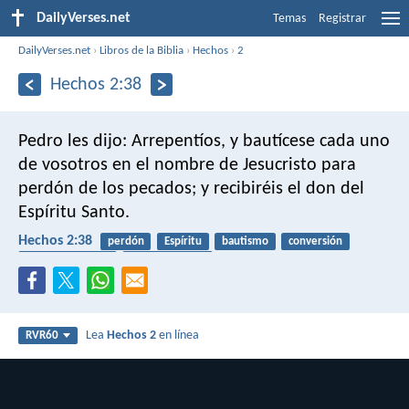
DailyVerses.net
Temas
Registrar
DailyVerses.net
›
Libros de la Biblia
›
Hechos
›
2
Hechos 2:38
Pedro les dijo: Arrepentíos, y bautícese cada uno
de vosotros en el nombre de Jesucristo para
perdón de los pecados; y recibiréis el don del
Espíritu Santo.
Hechos 2:38
perdón
Espíritu
bautismo
conversión
arrepentimiento
transformación
Lea
Hechos 2
en línea
RVR60