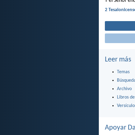
Y el Señor en
2 Tesalonicens
Leer más
Temas
Búsqued
Archivo
Libros de
Versícul
Apoyar Da