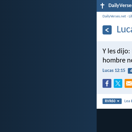
DailyVerse
DailyVerses.net
›
Li
Luc
Y les dijo
hombre no
Lucas 12:15
d
Lea
RVR60