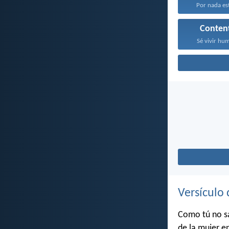
Por nada est
Conten
Sé vivir hum
Versículo 
Como tú no sa
de la mujer en