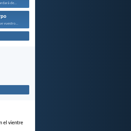
rdará de...
rpo
e vuestro...
 el vientre
.