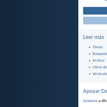
Leer más
Temas
Búsqued
Archivo
Libros de
Versícul
Apoyar Da
Ayúdame
a difu