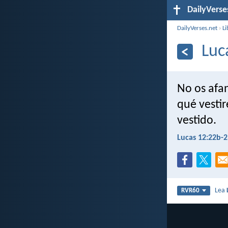
DailyVerse
DailyVerses.net
›
Li
Luc
No os afan
qué vestir
vestido.
Lucas 12:22b-2
Lea
RVR60