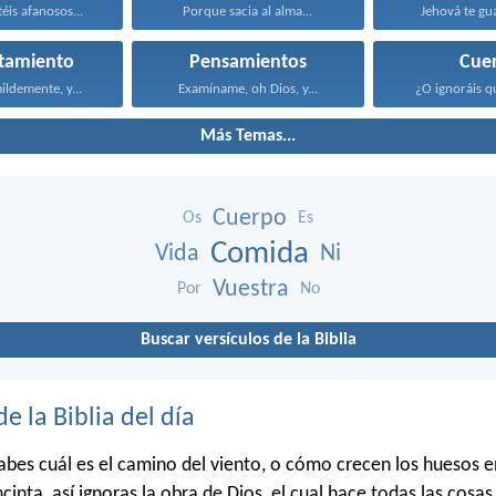
éis afanosos...
Porque sacia al alma...
Jehová te gua
tamiento
Pensamientos
Cue
ildemente, y...
Examíname, oh Dios, y...
¿O ignoráis qu
Más Temas...
Cuerpo
Os
Es
Comida
Vida
Ni
Vuestra
Por
No
Buscar versículos de la Biblia
de la Biblia del día
bes cuál es el camino del viento, o cómo crecen los huesos en
cinta, así ignoras la obra de Dios, el cual hace todas las cosas