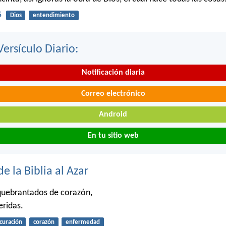
5
Dios
entendimiento
Versículo Diario:
Notificación diaria
Correo electrónico
Android
En tu sitio web
de la Biblia al Azar
 quebrantados de corazón,
eridas.
curación
corazón
enfermedad