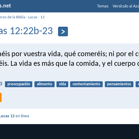
s.net
Temas
Versículo al Az
bros de la Biblia
›
Lucas
›
12
as 12:22b-23
éis por vuestra vida, qué comeréis; ni por el 
éis. La vida es más que la comida, y el cuerpo 
3
preocupación
alimento
vida
contentamiento
pensamientos
Lucas 12
en línea