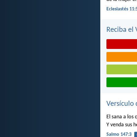
Eclesiastés 11:
Reciba el 
Versículo 
El sana a los
Y venda sus h
Salmo 147:3