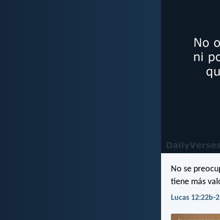
No se preocup
tiene más val
Lucas 12:22b-2