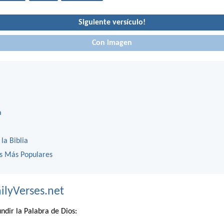
Siguiente versículo!
Con imagen
a
 la Biblia
os Más Populares
ilyVerses.net
ndir la Palabra de Dios: