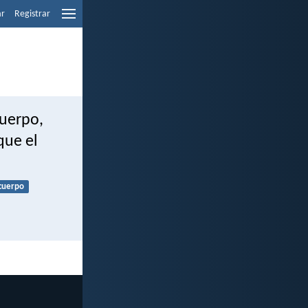
ar
Registrar
cuerpo,
que el
cuerpo