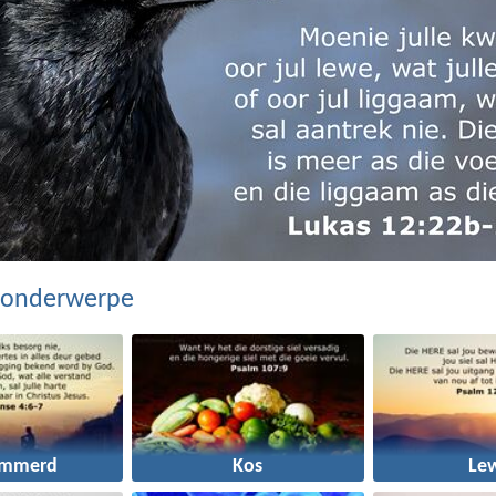
 onderwerpe
ommerd
Kos
Le