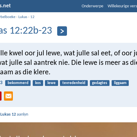
s.net
Onderwerpe
Willekeurige vers
ybelboeke
›
Lukas
›
12
as 12:22b-23
le kwel oor jul lewe, wat julle sal eet, of oor j
at julle sal aantrek nie. Die lewe is meer as d
gaam as die klere.
23
bekommerd
kos
lewe
tevredenheid
gedagtes
liggaam
s
Lukas 12
aanlyn