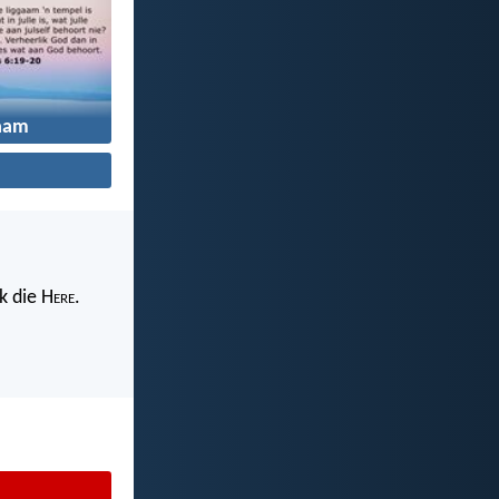
aam
k die H
ere
.