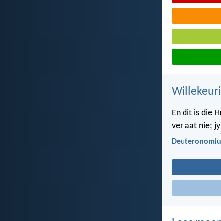
Willekeur
En dit is die H
verlaat nie; j
Deuteronomiu