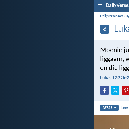
DailyVerse
DailyVerses.net
›
B
Luk
Moenie jul
liggaam, w
en die lig
Lukas 12:22b-
Lee
AFR53