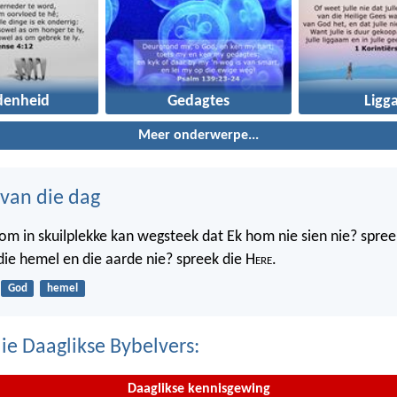
denheid
Gedagtes
Ligg
Meer onderwerpe...
 van die dag
m in skuilplekke kan wegsteek dat Ek hom nie sien nie? spree
 die hemel en die aarde nie? spreek die H
ere
.
God
hemel
ie Daaglikse Bybelvers:
Daaglikse kennisgewing