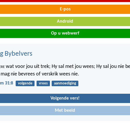
E-pos
Android
Op u webwerf
ig Bybelvers
ere
wat voor jou uit trek; Hy sal met jou wees; Hy sal jou nie 
y mag nie bevrees of verskrik wees nie.
m 31:8
volgende
vrees
aanmoediging
Volgende vers!
Met beeld