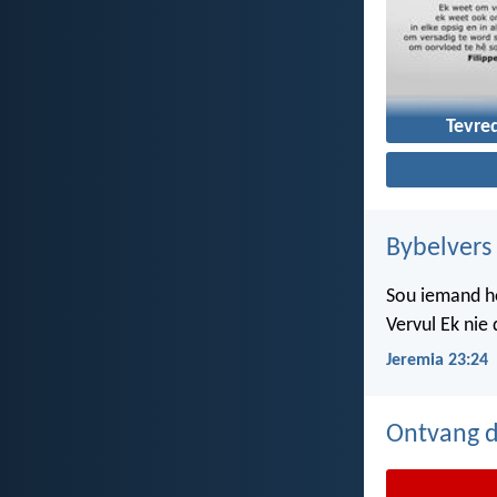
Tevre
Bybelvers
Sou iemand ho
Vervul Ek nie
Jeremia 23:24
Ontvang d