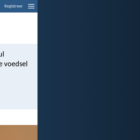
Registreer
ul
ie voedsel