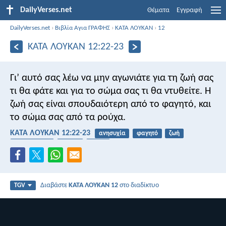
DailyVerses.net
Θέματα
Εγγραφή
DailyVerses.net
›
Βιβλία Αγια ΓΡΑΦΗΣ
›
ΚΑΤΑ ΛΟΥΚΑΝ
›
12
ΚΑΤΑ ΛΟΥΚΑΝ 12:22-23
Γι’ αυτό σας λέω να μην αγωνιάτε για τη ζωή σας
τι θα φάτε και για το σώμα σας τι θα ντυθείτε. Η
ζωή σας είναι σπουδαιότερη από το φαγητό, και
το σώμα σας από τα ρούχα.
ΚΑΤΑ ΛΟΥΚΑΝ 12:22-23
ανησυχία
φαγητό
ζωή
ικανοποίηση
σκέψη
σώμα
Διαβάστε
ΚΑΤΑ ΛΟΥΚΑΝ 12
στο διαδίκτυο
TGV