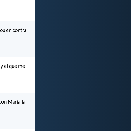
zos en contra
; y el que me
con María la