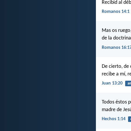
Recibid al dé
Romanos 14:1
Mas os ruego,
de la doctrin
Romanos 16:1
De cierto, de 
recibe a mí, r
Juan 13:20
am
Todos éstos p
madre de Jesú
Hechos 1:14