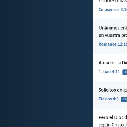
Y sobre todas
Colosenses 3:1
Unánimes entr
en vuestra pr
Romanos 12:1
Amados, si D
1 Juan 4:11
a
Solícitos en g
Efesios 4:3
Es
Pero el Dios 
según Cristo 