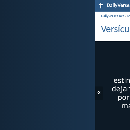
DailyVerse
DailyVerses.net
›
T
Versícu
«