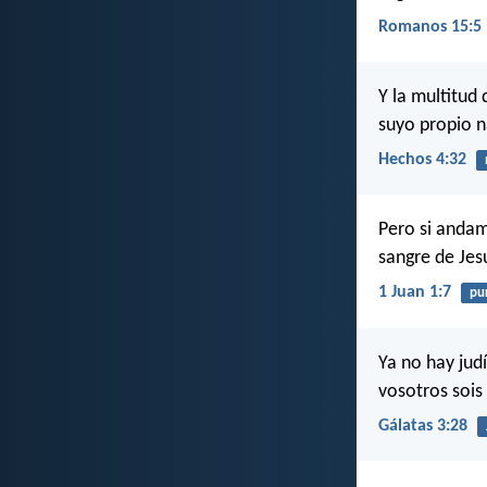
Romanos 15:5
Y la multitud
suyo propio n
Hechos 4:32
Pero si andam
sangre de Jes
1 Juan 1:7
pur
Ya no hay judí
vosotros sois
Gálatas 3:28