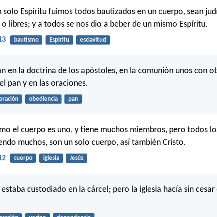
 solo Espíritu fuimos todos bautizados en un cuerpo, sean judí
 o libres; y a todos se nos dio a beber de un mismo Espíritu.
13
bautismo
Espíritu
esclavitud
n en la doctrina de los apóstoles, en la comunión unos con ot
el pan y en las oraciones.
oración
obediencia
pan
omo el cuerpo es uno, y tiene muchos miembros, pero todos l
iendo muchos, son un solo cuerpo, así también Cristo.
12
cuerpo
iglesia
Jesús
estaba custodiado en la cárcel; pero la iglesia hacía sin cesar