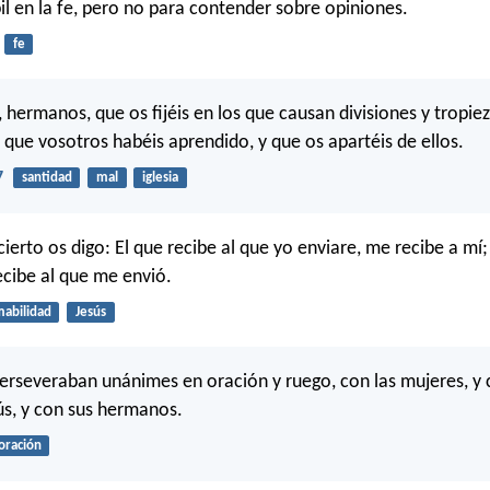
bil en la fe, pero no para contender sobre opiniones.
fe
 hermanos, que os fijéis en los que causan divisiones y tropie
a que vosotros habéis aprendido, y que os apartéis de ellos.
7
santidad
mal
iglesia
cierto os digo: El que recibe al que yo enviare, me recibe a mí
ecibe al que me envió.
abilidad
Jesús
erseveraban unánimes en oración y ruego, con las mujeres, y 
s, y con sus hermanos.
oración