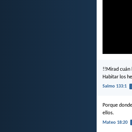
!!Mirad cuán 
Habitar los h
Salmo 133:1
Porque donde 
ellos.
Mateo 18:20