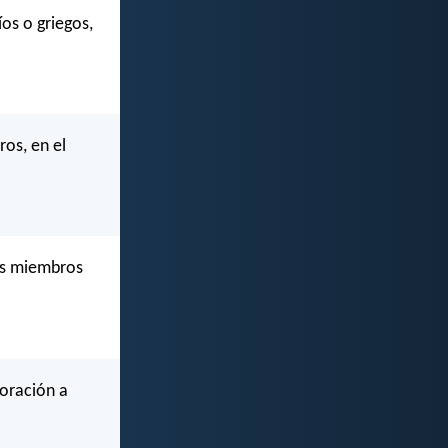
os o griegos,
ros, en el
os miembros
 oración a