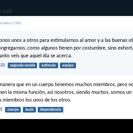
a-Valera 1960
nos unos a otros para estimularnos al amor y a las buenas o
ongregarnos, como algunos tienen por costumbre, sino exhort
anto veis que aquel día se acerca.
-25
segunda venida
estímulo
equipo
 manera que en un cuerpo tenemos muchos miembros, pero no
en la misma función, así nosotros, siendo muchos, somos un
os miembros los unos de los otros.
-5
cuerpo
Jesús
dependencia