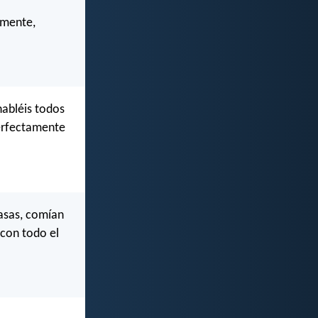
lmente,
habléis todos
perfectamente
casas, comían
 con todo el