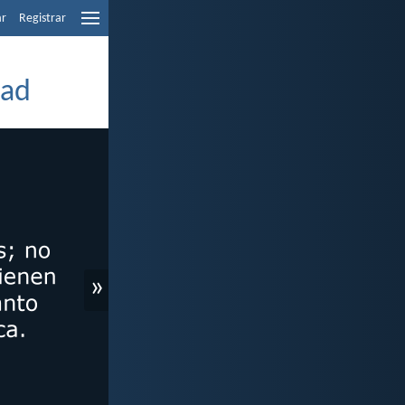
ar
Registrar
dad
»