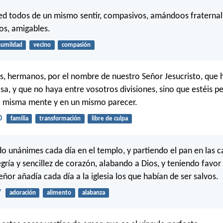
ed todos de un mismo sentir, compasivos, amándoos fraterna
os, amigables.
umildad
vecino
compasión
s, hermanos, por el nombre de nuestro Señor Jesucristo, que 
a, y que no haya entre vosotros divisiones, sino que estéis 
a misma mente y en un mismo parecer.
0
familia
transformación
libre de culpa
o unánimes cada día en el templo, y partiendo el pan en las 
egría y sencillez de corazón, alabando a Dios, y teniendo favor
eñor añadía cada día a la iglesia los que habían de ser salvos.
7
adoración
alimento
alabanza