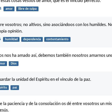
 estas cosas vestíos de amor, que es el vínculo perfecto.
4
amor
libre de culpa
e vosotros; no altivos, sino asociándoos con los humildes. No
opia opinión.
6
humildad
dependencia
contentamiento
ios nos ha amado así, debemos también nosotros amarnos uno
mor
Dios
uardar la unidad del Espíritu en el vínculo de la paz.
píritu
paz
de la paciencia y de la consolación os dé entre vosotros un mi
Jesús.