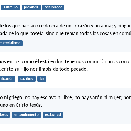
estímulo
paciencia
consolador
 de los que habían creído era de un corazón y un alma; y ningu
ada de lo que poseía, sino que tenían todas las cosas en com
materialismo
os en luz, como él está en luz, tenemos comunión unos con ot
ucristo su Hijo nos limpia de todo pecado.
ificación
sacrificio
luz
o ni griego; no hay esclavo ni libre; no hay varón ni mujer; p
 uno en Cristo Jesús.
Jesús
entendimiento
esclavitud