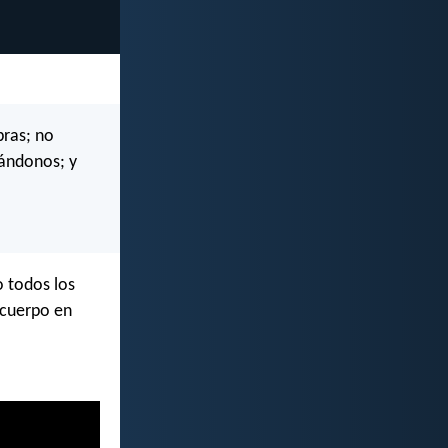
bras; no
ándonos; y
 todos los
 cuerpo en