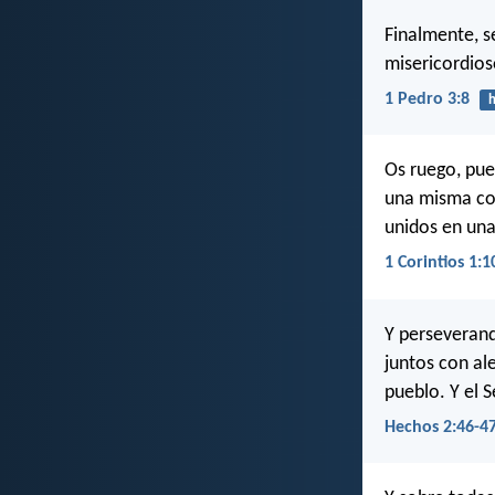
Finalmente, s
misericordios
1 Pedro 3:8
h
Os ruego, pue
una misma cos
unidos en un
1 Corintios 1:1
Y perseverand
juntos con al
pueblo. Y el S
Hechos 2:46-4