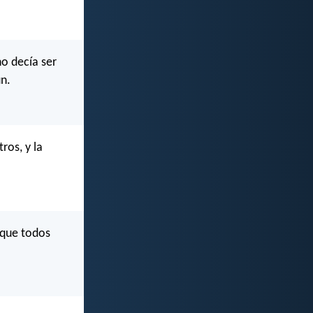
no decía ser
ún.
ros, y la
orque todos