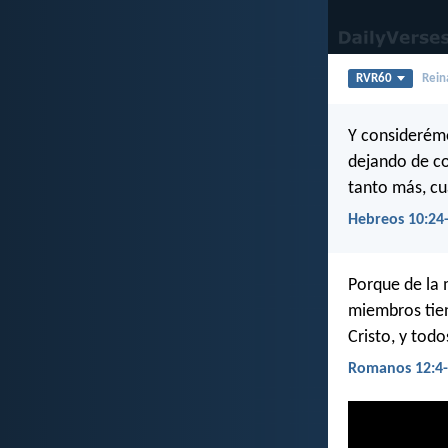
RVR60
Rein
Y considerémo
dejando de c
tanto más, cu
Hebreos 10:24
Porque de la
miembros tien
Cristo, y tod
Romanos 12:4