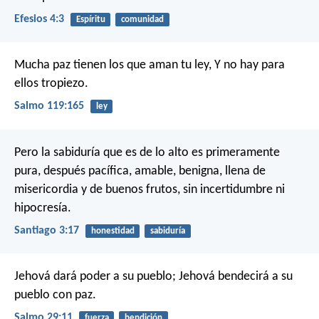
Efesios 4:3
Espíritu
comunidad
Mucha paz tienen los que aman tu ley,
Y no hay para
ellos tropiezo.
Salmo 119:165
ley
Pero la sabiduría que es de lo alto es primeramente
pura, después pacífica, amable, benigna, llena de
misericordia y de buenos frutos, sin incertidumbre ni
hipocresía.
Santiago 3:17
honestidad
sabiduría
Jehová dará poder a su pueblo;
Jehová bendecirá a su
pueblo con paz.
Salmo 29:11
fuerza
bendición