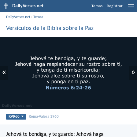
DailyVerses.net
Temas
Registrar
DailyVerses.net
›
Temas
Versículos de la Biblia sobre la Paz
«
»
RVR60
Reina-Valera 1960
Jehová te bendiga, y te guarde;
Jehová haga