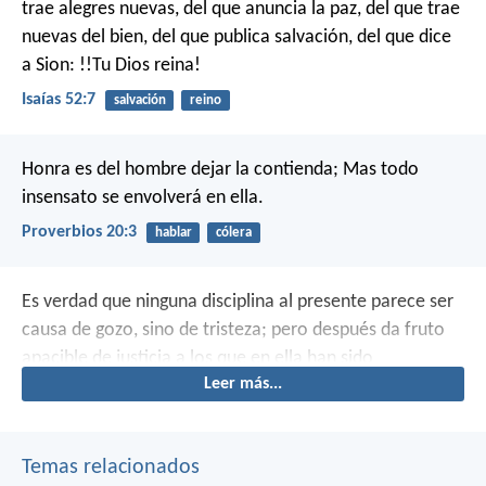
trae alegres nuevas,
del que anuncia la paz,
del que trae
nuevas del bien,
del que publica salvación,
del que dice
a Sion: !!Tu Dios reina!
Isaías 52:7
salvación
reino
Honra es del hombre dejar la contienda;
Mas todo
insensato se envolverá en ella.
Proverbios 20:3
hablar
cólera
Es verdad que ninguna disciplina al presente parece ser
causa de gozo, sino de tristeza; pero después da fruto
apacible de justicia a los que en ella han sido
Leer más...
ejercitados.
Temas relacionados