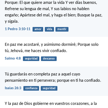
Porque:
El que quiere amar la vida
Y ver días buenos,
Refrene su lengua de mal,
Y sus labios no hablen
engaño;
Apártese del mal, y haga el bien;
Busque la paz,
y sígala.
1 Pedro 3:10-11
amor
vida
mentir
En paz me acostaré, y asimismo dormiré;
Porque solo
tú, Jehová, me haces vivir confiado.
Salmo 4:8
seguridad
descanso
Tú guardarás en completa paz
a aquel cuyo
pensamiento en ti persevera;
porque en ti ha confiado.
Isaías 26:3
confianza
seguridad
Y la paz de Dios gobierne en vuestros corazones, a la