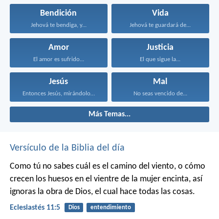
Bendición
Vida
Jehová te bendiga, y...
Jehová te guardará de...
Amor
Justicia
El amor es sufrido...
El que sigue la...
Jesús
Mal
Entonces Jesús, mirándolos, dijo...
No seas vencido de...
Más Temas...
Versículo de la Biblia del día
Como tú no sabes cuál es el camino del viento, o cómo
crecen los huesos en el vientre de la mujer encinta, así
ignoras la obra de Dios, el cual hace todas las cosas.
Eclesiastés 11:5
Dios
entendimiento