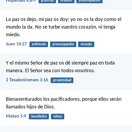
Filipenses 4:6-7
gratitud
oración
preocupación
La paz os dejo, mi paz os doy; yo no os la doy como el
mundo la da. No se turbe vuestro corazón, ni tenga
miedo.
Juan 14:27
estímulo
preocupación
mundo
Y el mismo Señor de paz os dé siempre paz en toda
manera. El Señor sea con todos vosotros.
2 Tesalonicenses 3:16
proximidad
Bienaventurados los pacificadores,
porque ellos serán
llamados hijos de Dios.
Mateo 5:9
bendición
niños