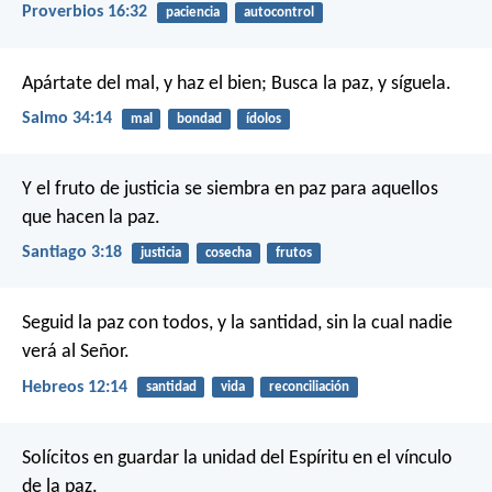
Proverbios 16:32
paciencia
autocontrol
Apártate del mal, y haz el bien;
Busca la paz, y síguela.
Salmo 34:14
mal
bondad
ídolos
Y el fruto de justicia se siembra en paz para aquellos
que hacen la paz.
Santiago 3:18
justicia
cosecha
frutos
Seguid la paz con todos, y la santidad, sin la cual nadie
verá al Señor.
Hebreos 12:14
santidad
vida
reconciliación
Solícitos en guardar la unidad del Espíritu en el vínculo
de la paz.