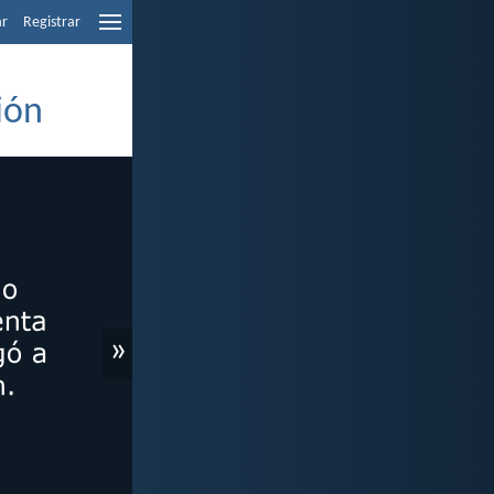
ar
Registrar
ión
»