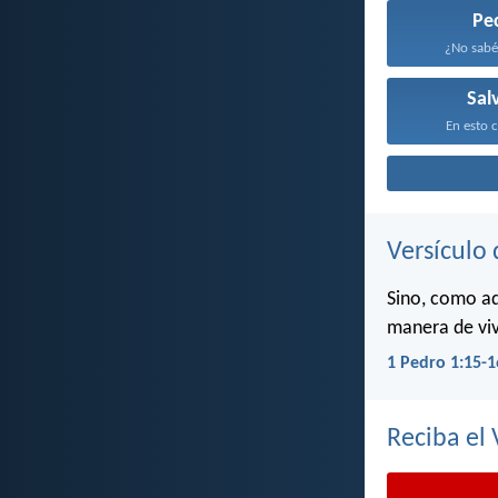
Pe
¿No sabéi
Sal
En esto c
Versículo 
Sino, como aq
manera de viv
1 Pedro 1:15-1
Reciba el 