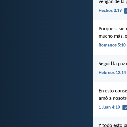
vengan de la 
Hechos 3:19
Porque si sie
mucho más, es
Romanos 5:10
Seguid la paz 
Hebreos 12:14
En esto consi
amó a nosotro
1 Juan 4:10
p
Y todo esto p