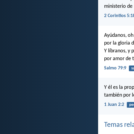
ministerio de 
2 Corintios 5:1
Ayúdanos, oh 
por la gloria
Y líbranos, y
por amor de 
Salmo 79:9
s
Y él es la pr
también por l
1 Juan 2:2
pe
Temas rel