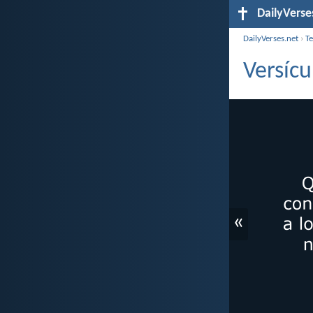
DailyVerse
DailyVerses.net
›
T
Versícu
«