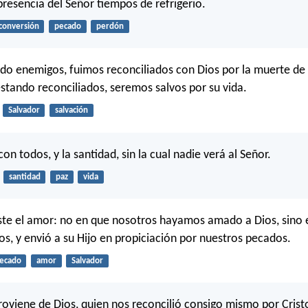
presencia del Señor tiempos de refrigerio.
conversión
pecado
perdón
ndo enemigos, fuimos reconciliados con Dios por la muerte de 
tando reconciliados, seremos salvos por su vida.
Salvador
salvación
con todos, y la santidad, sin la cual nadie verá al Señor.
santidad
paz
vida
ste el amor: no en que nosotros hayamos amado a Dios, sino 
s, y envió a su Hijo en propiciación por nuestros pecados.
ecado
amor
Salvador
roviene de Dios, quien nos reconcilió consigo mismo por Cristo