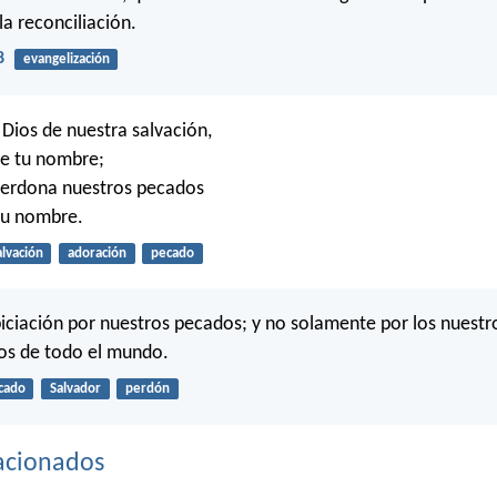
la reconciliación.
8
evangelización
Dios de nuestra salvación,
 de tu nombre;
 perdona nuestros pecados
tu nombre.
alvación
adoración
pecado
opiciación por nuestros pecados; y no solamente por los nuestro
os de todo el mundo.
cado
Salvador
perdón
acionados