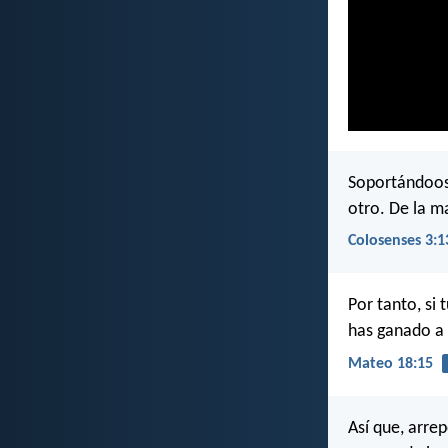
Soportándoos 
otro. De la m
Colosenses 3:1
Por tanto, si 
has ganado a
Mateo 18:15
Así que, arre