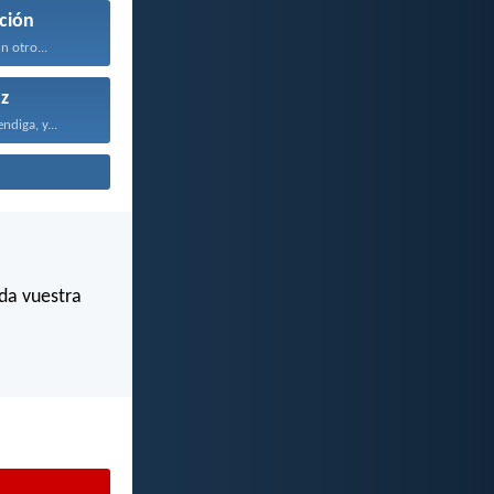
ción
n otro...
z
ndiga, y...
da vuestra