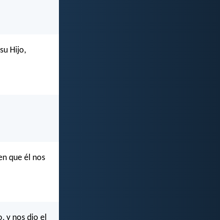
su Hijo,
en que él nos
, y nos dio el