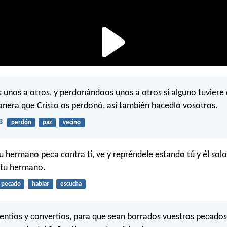
unos a otros, y perdonándoos unos a otros si alguno tuviere 
anera que Cristo os perdonó, así también hacedlo vosotros.
3
perdón
paz
vecino
tu hermano peca contra ti, ve y repréndele estando tú y él solos
 tu hermano.
pecado
hablar
escucha
pentíos y convertíos, para que sean borrados vuestros pecados