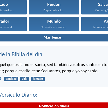
cado
Perdón
Salva
s que los...
El que cubre la...
Y en ningú
vador
Mundo
Pa
onsiste el...
No améis al mundo...
Jehová te be
Más Temas...
de la Biblia del día
uel que os llamó es santo, sed también vosotros santos en to
ir; porque escrito está: Sed santos, porque yo soy santo.
6
santidad
vida
llamado
Versículo Diario:
Notificación diaria