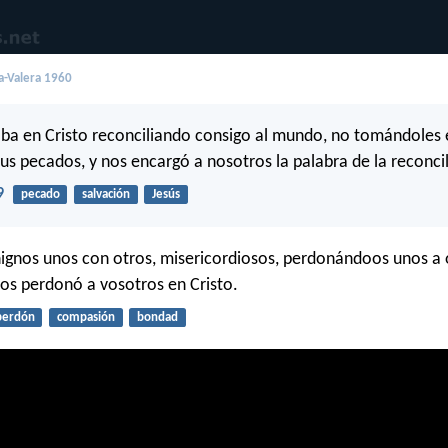
a-Valera 1960
ba en Cristo reconciliando consigo al mundo, no tomándoles 
us pecados, y nos encargó a nosotros la palabra de la reconcil
9
pecado
salvación
Jesús
ignos unos con otros, misericordiosos, perdonándoos unos a
os perdonó a vosotros en Cristo.
perdón
compasión
bondad