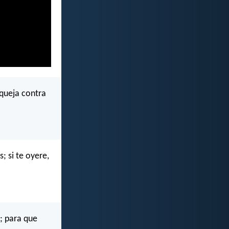
queja contra
; si te oyere,
; para que