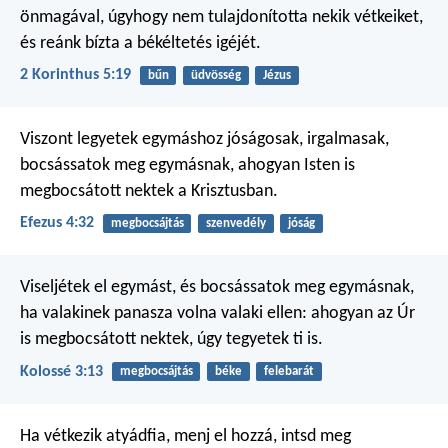
önmagával, úgyhogy nem tulajdonította nekik vétkeiket,
és reánk bízta a békéltetés igéjét.
2 Korinthus 5:19
bűn
üdvösség
Jézus
Viszont legyetek egymáshoz jóságosak, irgalmasak,
bocsássatok meg egymásnak, ahogyan Isten is
megbocsátott nektek a Krisztusban.
Efezus 4:32
megbocsájtás
szenvedély
jóság
Viseljétek el egymást, és bocsássatok meg egymásnak,
ha valakinek panasza volna valaki ellen: ahogyan az Úr
is megbocsátott nektek, úgy tegyetek ti is.
Kolossé 3:13
megbocsájtás
béke
felebarát
Ha vétkezik atyádfia, menj el hozzá, intsd meg