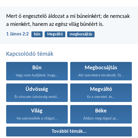
Mert ő engesztelő áldozat a mi bűneinkért; de nemcsak
a mienkért, hanem az egész világ bűnéért is.
1 János 2:2
bűn
Megváltó
megbocsájtás
Kapcsolódó témák
Bűn
Megbocsájtás
Vagy nem tudjátok, hogy...
Aki szeretetre törekszik, fátyolt...
Üdvösség
Megváltó
És nincsen üdvösség senki...
Ez a szeretet, és...
Világ
Béke
Ne szeressétek a világot...
Áldjon meg téged az...
További témák...