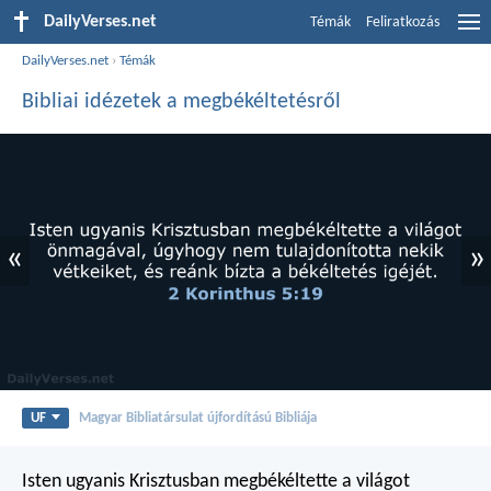
DailyVerses.net
Témák
Feliratkozás
DailyVerses.net
›
Témák
Bibliai idézetek a megbékéltetésről
«
»
UF
Magyar Bibliatársulat újfordítású Bibliája
Isten ugyanis Krisztusban megbékéltette a világot