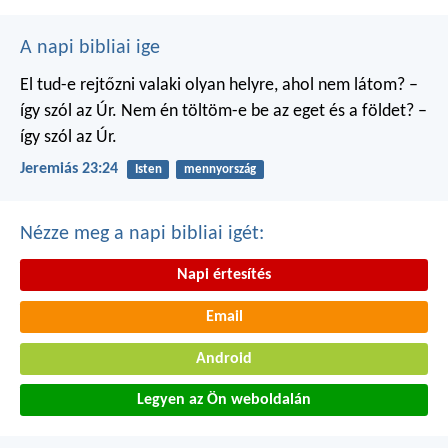
A napi bibliai ige
El tud-e rejtőzni valaki
olyan helyre, ahol nem látom?
–
így szól az Úr.
Nem én töltöm-e be
az eget és a földet?
–
így szól az Úr.
Jeremiás 23:24
Isten
mennyország
Nézze meg a napi bibliai igét:
Napi értesítés
Email
Android
Legyen az Ön weboldalán