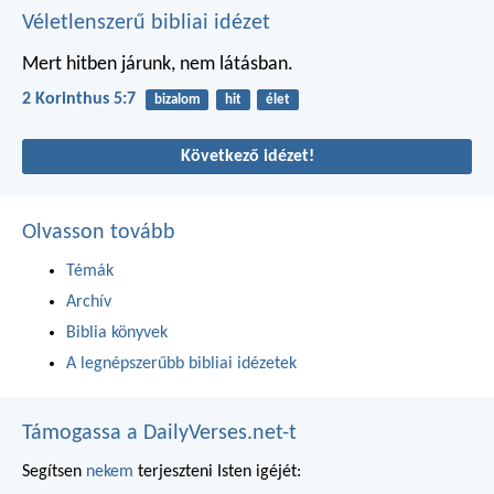
Véletlenszerű bibliai idézet
Mert hitben járunk, nem látásban.
2 Korinthus 5:7
bizalom
hit
élet
Következő idézet!
Olvasson tovább
Témák
Archív
Biblia könyvek
A legnépszerűbb bibliai idézetek
Támogassa a DailyVerses.net-t
Segítsen
nekem
terjeszteni Isten igéjét: