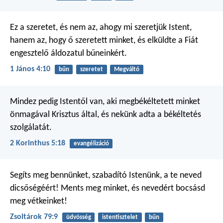
Ez a szeretet, és nem az, ahogy mi szeretjük Istent,
hanem az, hogy ő szeretett minket, és elküldte a Fiát
engesztelő áldozatul bűneinkért.
1 János 4:10
bűn
szeretet
Megváltó
Mindez pedig Istentől van, aki megbékéltetett minket
önmagával Krisztus által, és nekünk adta a békéltetés
szolgálatát.
2 Korinthus 5:18
evangélizáció
Segíts meg bennünket,
szabadító Istenünk,
a te neved
dicsőségéért!
Ments meg minket, és nevedért
bocsásd
meg vétkeinket!
Zsoltárok 79:9
üdvösség
istentisztelet
bűn