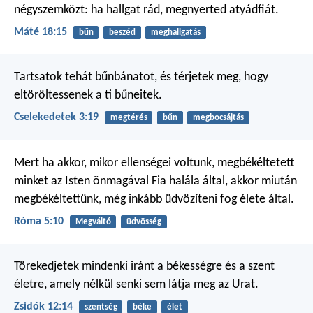
négyszemközt: ha hallgat rád, megnyerted atyádfiát.
Máté 18:15
bűn
beszéd
meghallgatás
Tartsatok tehát bűnbánatot, és térjetek meg, hogy
eltöröltessenek a ti bűneitek.
Cselekedetek 3:19
megtérés
bűn
megbocsájtás
Mert ha akkor, mikor ellenségei voltunk, megbékéltetett
minket az Isten önmagával Fia halála által, akkor miután
megbékéltettünk, még inkább üdvözíteni fog élete által.
Róma 5:10
Megváltó
üdvösség
Törekedjetek mindenki iránt a békességre és a szent
életre, amely nélkül senki sem látja meg az Urat.
Zsidók 12:14
szentség
béke
élet