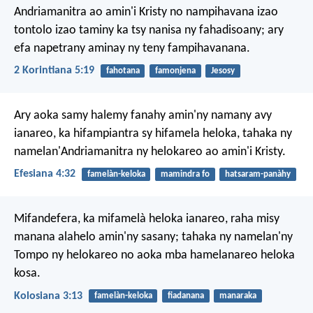
Andriamanitra ao amin'i Kristy no nampihavana izao
tontolo izao taminy ka tsy nanisa ny fahadisoany; ary
efa napetrany aminay ny teny fampihavanana.
2 Korintiana 5:19
fahotana
famonjena
Jesosy
Ary aoka samy halemy fanahy amin'ny namany avy
ianareo, ka hifampiantra sy hifamela heloka, tahaka ny
namelan'Andriamanitra ny helokareo ao amin'i Kristy.
Efesiana 4:32
famelàn-keloka
mamindra fo
hatsaram-panàhy
Mifandefera, ka mifamelà heloka ianareo, raha misy
manana alahelo amin'ny sasany; tahaka ny namelan'ny
Tompo ny helokareo no aoka mba hamelanareo heloka
kosa.
Kolosiana 3:13
famelàn-keloka
fiadanana
manaraka