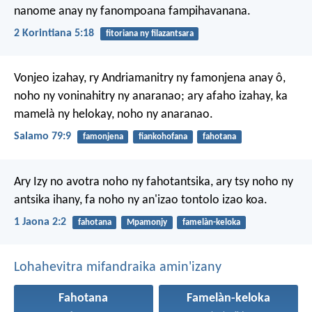
nanome anay ny fanompoana fampihavanana.
2 Korintiana 5:18
fitoriana ny filazantsara
Vonjeo izahay, ry Andriamanitry ny famonjena anay ô,
noho ny voninahitry ny anaranao;
ary afaho izahay, ka
mamelà ny helokay,
noho ny anaranao.
Salamo 79:9
famonjena
fiankohofana
fahotana
Ary Izy no avotra noho ny fahotantsika, ary tsy noho ny
antsika ihany, fa noho ny an'izao tontolo izao koa.
1 Jaona 2:2
fahotana
Mpamonjy
famelàn-keloka
Lohahevitra mifandraika amin'izany
Fahotana
Famelàn-keloka