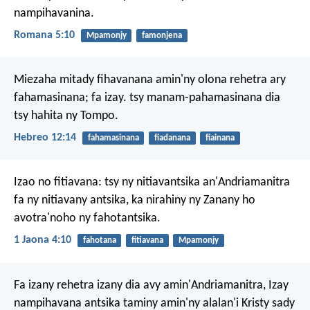
nampihavanina.
Romana 5:10
Mpamonjy
famonjena
Miezaha mitady fihavanana amin'ny olona rehetra ary
fahamasinana; fa izay. tsy manam-pahamasinana dia
tsy hahita ny Tompo.
Hebreo 12:14
fahamasinana
fiadanana
fiainana
Izao no fitiavana: tsy ny nitiavantsika an'Andriamanitra
fa ny nitiavany antsika, ka nirahiny ny Zanany ho
avotra'noho ny fahotantsika.
1 Jaona 4:10
fahotana
fitiavana
Mpamonjy
Fa izany rehetra izany dia avy amin'Andriamanitra, Izay
nampihavana antsika taminy amin'ny alalan'i Kristy sady