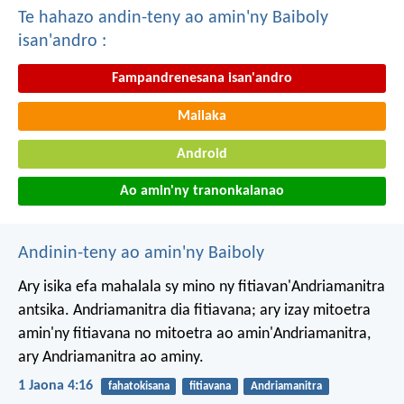
Te hahazo andin-teny ao amin'ny Baiboly
isan'andro :
Fampandrenesana isan'andro
Mailaka
Android
Ao amin'ny tranonkalanao
Andinin-teny ao amin'ny Baiboly
Ary isika efa mahalala sy mino ny fitiavan'Andriamanitra
antsika. Andriamanitra dia fitiavana; ary izay mitoetra
amin'ny fitiavana no mitoetra ao amin'Andriamanitra,
ary Andriamanitra ao aminy.
1 Jaona 4:16
fahatokisana
fitiavana
Andriamanitra