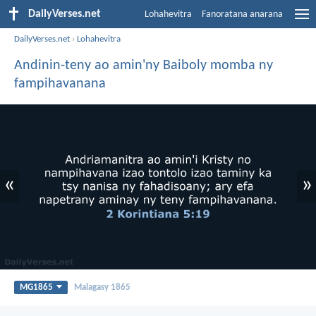
DailyVerses.net
Lohahevitra
Fanoratana anarana
DailyVerses.net
›
Lohahevitra
Andinin-teny ao amin'ny Baiboly momba ny
fampihavanana
«
»
MG1865
Malagasy 1865