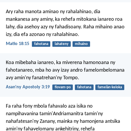
Ary raha manota aminao ny rahalahinao, dia
mankanesa any aminy, ka rehefa mitokana ianareo roa
lahy, dia asehoy azy ny fahadisoany. Raha mihaino anao
izy, dia efa azonao ny rahalahinao.
Matio 18:15
fahotana
lahateny
mihaino
Koa mibebaha ianareo, ka miverena hamonoana ny
fahotanareo, mba ho avy izay andro famelombelomana
avy amin'ny fanatrehan'ny Tompo.
Asan'ny Apostoly 3:19
fiovam-po
fahotana
famelàn-keloka
Fa raha fony mbola fahavalo aza isika no
nampihavanina tamin'Andriamanitra tamin'ny
nahafatesan'ny Zanany, mainka ny hamonjena antsika
amin'ny fahavelomany ankehitriny, rehefa