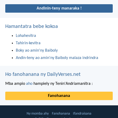
Andinin-teny manaraka !
Hamantatra bebe kokoa
Lohahevitra
Tahirin-kevitra
Boky ao amin'ny Baiboly
Andin-teny ao amin'ny Baiboly malaza indrindra
Ho fanohanana ny DailyVerses.net
Mba ampio
aho
hampiely ny Tenin'Andriamanitra :
Fanohanana
Ny momba ahy
Fanohanana
Ifandraisana