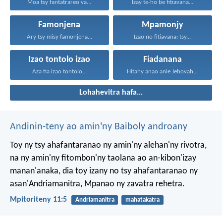
Moa tsy fantatrareo va...
Izay te-ho be fitiavana...
Famonjena
Mpamonjy
Ary tsy misy famonjena...
Izao no fitiavana: tsy...
Izao tontolo izao
Fiadanana
Aza tia izao tontolo...
Hitahy anao anie Jehovah...
Lohahevitra hafa...
Andinin-teny ao amin'ny Baiboly androany
Toy ny tsy ahafantaranao ny amin'ny alehan'ny rivotra,
na ny amin'ny fitombon'ny taolana ao an-kibon'izay
manan'anaka, dia toy izany no tsy ahafantaranao ny
asan'Andriamanitra, Mpanao ny zavatra rehetra.
Mpitoriteny 11:5
Andriamanitra
mahatakatra