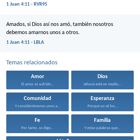
1 Juan 4:11 - RVR95
Amados, si Dios así nos amó, también nosotros
debemos amarnos unos a otros.
1 Juan 4:11 - LBLA
Temas relacionados
Amor
Dios
El amor es sufrido...
Jehová está en medio...
Comunidad
Esperanza
Y considerémonos unos a...
Porque yo sé los...
Fe
Familia
Por tanto, os digo...
Y estas palabras que...