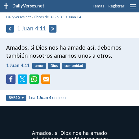
DailyVerses.net
Temas
Registrar
DailyVerses.net
›
Libros de la Biblia
›
1 Juan
›
4
1 Juan 4:11
Amados, si Dios nos ha amado así, debemos
también nosotros amarnos unos a otros.
1 Juan 4:11
amor
Dios
comunidad
Lea
1 Juan 4
en línea
RVR60