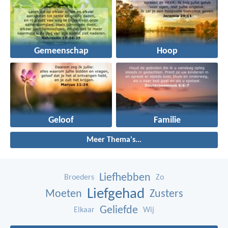
Gemeenschap
Hoop
Geloof
Familie
Meer Thema's...
Liefhebben
Broeders
Zo
Liefgehad
Moeten
Zusters
Geliefde
Elkaar
Wij