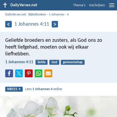
DailyVerses.net
Thema's
Inschrijven
DailyVerses.net
›
Bijbelboeken
›
1 Johannes
›
4
1 Johannes 4:11
Geliefde broeders en zusters, als God ons zo
heeft liefgehad, moeten ook wij elkaar
liefhebben.
1 Johannes 4:11
liefde
God
gemeenschap
Lees
1 Johannes 4
online
NBV21