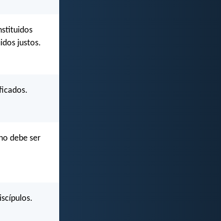
stituidos
idos justos.
ficados.
no debe ser
iscípulos.