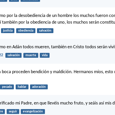
mo por la desobediencia de un hombre los muchos fueron con
í también por la obediencia de uno, los muchos serán constitu
justicia
obediencia
salvación
mo en Adán todos mueren, también en Cristo todos serán vivi
22
salvación
muerte
vida
 boca proceden bendición y maldición. Hermanos míos, esto 
pecado
hablar
adoración
rificado mi Padre, en que llevéis mucho fruto, y seáis así mis d
re
seguir
evangelización