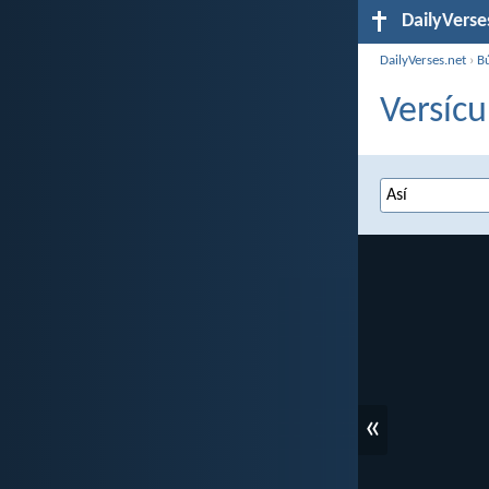
DailyVerse
DailyVerses.net
›
B
Versícu
«