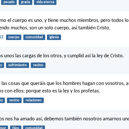
pecado
gracia
vida eterna
omo el cuerpo es uno, y tiene muchos miembros, pero todos l
iendo muchos, son un solo cuerpo, así también Cristo.
12
cuerpo
comunidad
iglesia
s unos las cargas de los otros, y cumplid así la ley de Cristo.
ey
sufrimiento
vecino
s las cosas que queráis que los hombres hagan con vosotros, a
 con ellos; porque esto es la ley y los profetas.
ey
vecino
relaciones
ios nos ha amado así, debemos también nosotros amarnos uno
mor
Dios
comunidad