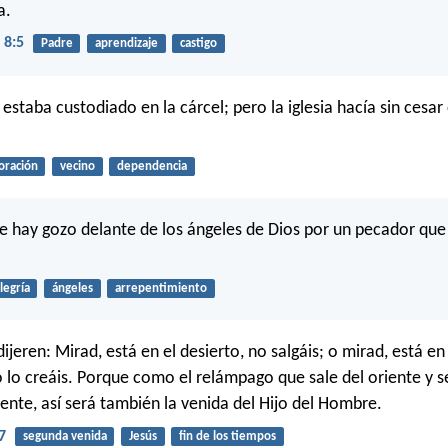
a.
 8:5
Padre
aprendizaje
castigo
estaba custodiado en la cárcel; pero la iglesia hacía sin cesar
oración
vecino
dependencia
ue hay gozo delante de los ángeles de Dios por un pecador que
legría
ángeles
arrepentimiento
 dijeren: Mirad, está en el desierto, no salgáis; o mirad, está en
 lo creáis. Porque como el relámpago que sale del oriente y 
dente, así será también la venida del Hijo del Hombre.
7
segunda venida
Jesús
fin de los tiempos