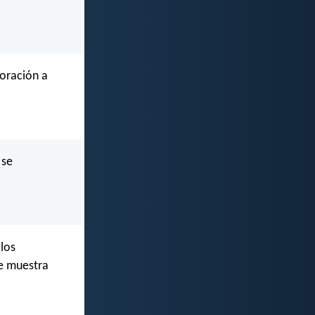
 oración a
 se
 los
se muestra