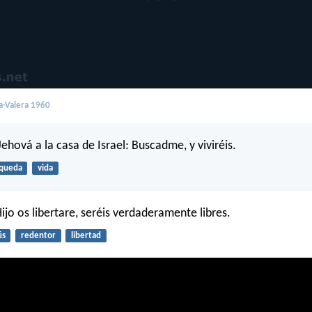
a-Valera 1960
Jehová a la casa de Israel: Buscadme, y viviréis.
queda
vida
 Hijo os libertare, seréis verdaderamente libres.
ús
redentor
libertad