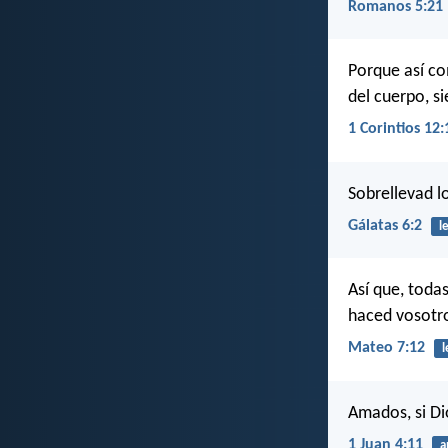
Romanos 5:21
Porque así c
del cuerpo, s
1 Corintios 12:
Sobrellevad lo
Gálatas 6:2
l
Así que, toda
haced vosotros
Mateo 7:12
l
Amados, si D
1 Juan 4:11
a