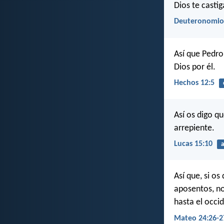
Dios te castig
Deuteronomio
Así que Pedro 
Dios por él.
Hechos 12:5
Así os digo q
arrepiente.
Lucas 15:10
a
Así que, si os
aposentos, no
hasta el occi
Mateo 24:26-2