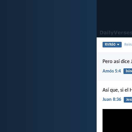
RVR60
Rein
Pero así dice 
Amós 5:4
bús
Así que, si el
Juan 8:36
Jes