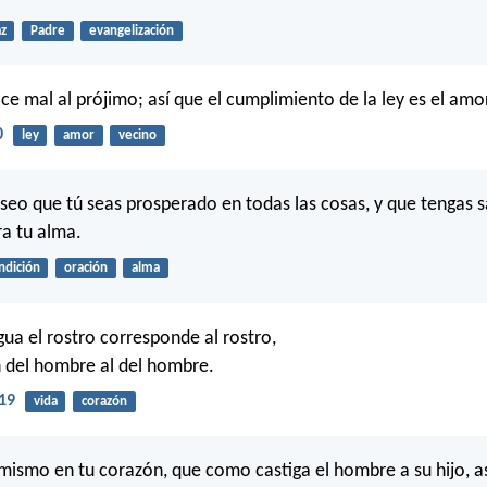
z
Padre
evangelización
ce mal al prójimo; así que el cumplimiento de la ley es el amor
0
ley
amor
vecino
eo que tú seas prosperado en todas las cosas, y que tengas sa
a tu alma.
ndición
oración
alma
ua el rostro corresponde al rostro,
n del hombre al del hombre.
19
vida
corazón
ismo en tu corazón, que como castiga el hombre a su hijo, as