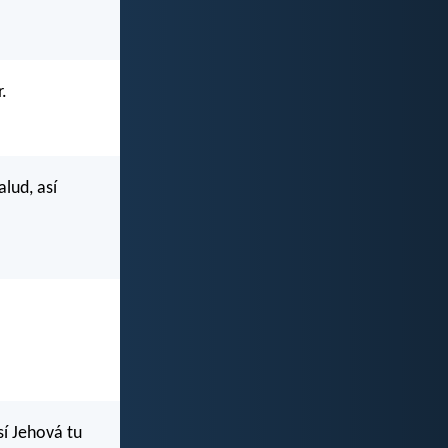
.
lud, así
í Jehová tu