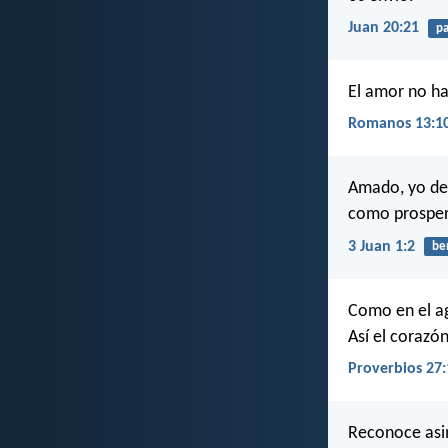
Juan 20:21
pa
El amor no ha
Romanos 13:1
Amado, yo des
como prosper
3 Juan 1:2
be
Como en el ag
Así el corazó
Proverbios 27:
Reconoce asim