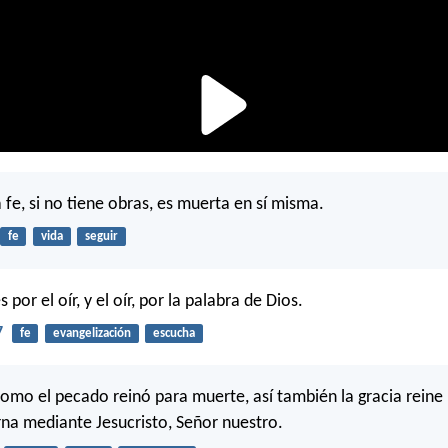
 fe, si no tiene obras, es muerta en sí misma.
fe
vida
seguir
s por el oír, y el oír, por la palabra de Dios.
7
fe
evangelización
escucha
como el pecado reinó para muerte, así también la gracia reine p
rna mediante Jesucristo, Señor nuestro.