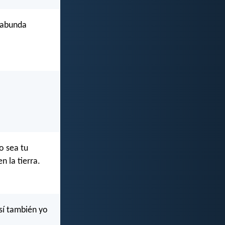
í abunda
o sea tu
n la tierra.
así también yo