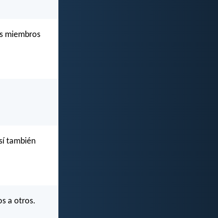
os miembros
sí también
s a otros.