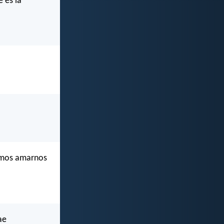
 es la
emos amarnos
ae