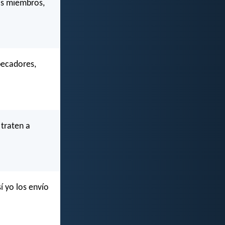
os miembros,
pecadores,
 traten a
í yo los envío