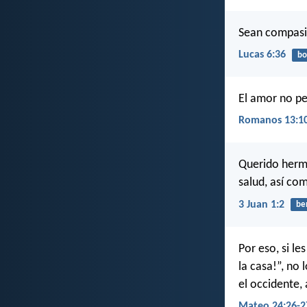
Sean compasi
Lucas 6:36
bo
El amor no pe
Romanos 13:1
Querido herma
salud, así co
3 Juan 1:2
be
Por eso, si le
la casa!”, no
el occidente, 
Mateo 24:26-2