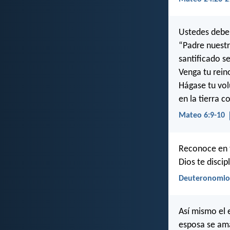
Ustedes deben
“Padre nuestr
santificado s
Venga tu rein
Hágase tu vo
en la tierra c
Mateo 6:9-10
Reconoce en t
Dios te discipl
Deuteronomio
Así mismo el 
esposa se am