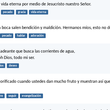
 y vida eterna por medio de Jesucristo nuestro Señor.
pecado
gracia
vida eterna
boca salen bendición y maldición. Hermanos míos, esto no de
pecado
hablar
adoración
adeante que busca las corrientes de agua,
oh Dios, todo mi ser.
ios
deseo
lorificado cuando ustedes dan mucho fruto y muestran así qu
re
seguir
evangelización