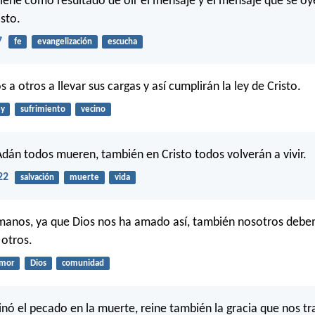
 viene como resultado de oír el mensaje y el mensaje que se oye
isto.
7
fe
evangelización
escucha
a otros a llevar sus cargas y así cumplirán la ley de Cristo.
ey
sufrimiento
vecino
dán todos mueren, también en Cristo todos volverán a vivir.
22
salvación
muerte
vida
manos, ya que Dios nos ha amado así, también nosotros deb
 otros.
mor
Dios
comunidad
inó el pecado en la muerte, reine también la gracia que nos tr