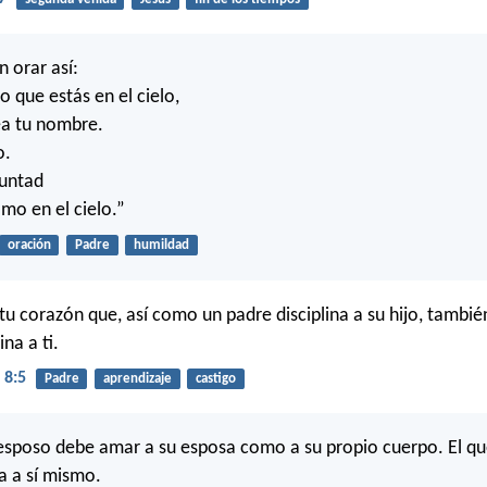
 orar así:
o que estás en el cielo,
ea tu nombre.
o.
luntad
omo en el cielo.”
oración
Padre
humildad
u corazón que, así como un padre disciplina a su hijo, también
ina a ti.
 8:5
Padre
aprendizaje
castigo
esposo debe amar a su esposa como a su propio cuerpo. El q
a a sí mismo.