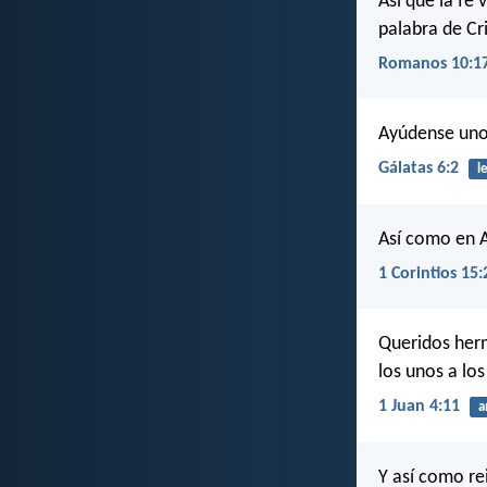
Así que la fe
palabra de Cr
Romanos 10:1
Ayúdense unos 
Gálatas 6:2
l
Así como en A
1 Corintios 15:
Queridos her
los unos a los
1 Juan 4:11
a
Y así como re