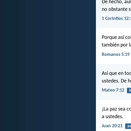
De hecho, aun
no obstante s
1 Corintios 12:
Porque así c
también por l
Romanos 5:19
Así que en to
ustedes. De he
Mateo 7:12
l
¡La paz sea c
a ustedes.
Juan 20:21
pa