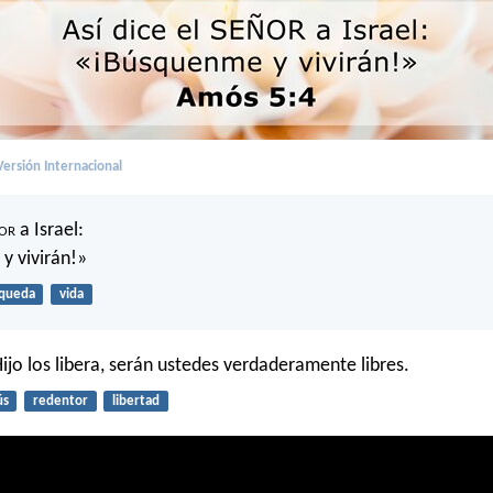
ersión Internacional
or
a Israel:
y vivirán!»
queda
vida
 Hijo los libera, serán ustedes verdaderamente libres.
ús
redentor
libertad