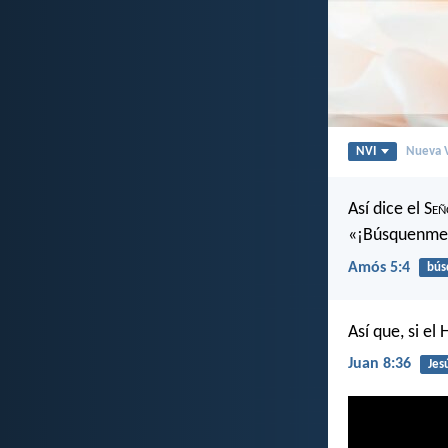
NVI
Nueva V
Así dice el S
eñ
«¡Búsquenme 
Amós 5:4
bús
Así que, si el
Juan 8:36
Jes