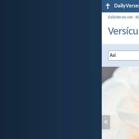
DailyVerse
DailyVerses.net
›
B
Versícu
«