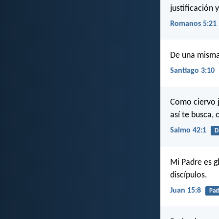
justificación
Romanos 5:21
De una misma 
Santiago 3:10
Como ciervo j
así te busca, 
Salmo 42:1
D
Mi Padre es g
discípulos.
Juan 15:8
Pad