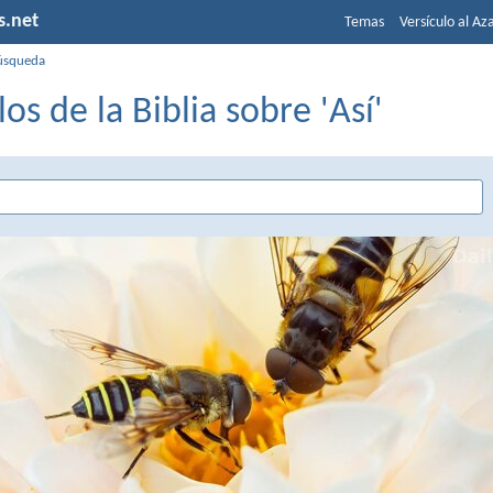
s.net
Temas
Versículo al Az
úsqueda
los de la Biblia sobre 'Así'