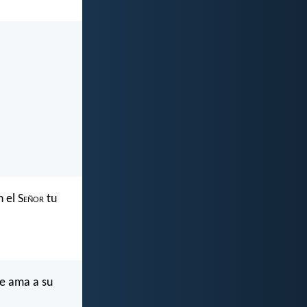
 el S
eñor
tu
ue ama a su