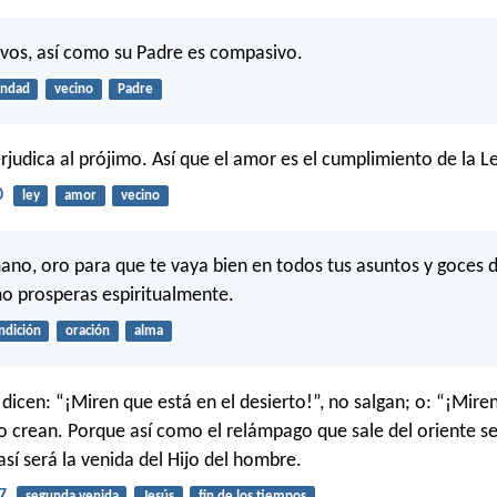
vos, así como su Padre es compasivo.
ndad
vecino
Padre
rjudica al prójimo. Así que el amor es el cumplimiento de la Le
0
ley
amor
vecino
no, oro para que te vaya bien en todos tus asuntos y goces 
mo prosperas espiritualmente.
ndición
oración
alma
s dicen: “¡Miren que está en el desierto!”, no salgan; o: “¡Mire
 lo crean. Porque así como el relámpago que sale del oriente s
así será la venida del Hijo del hombre.
7
segunda venida
Jesús
fin de los tiempos