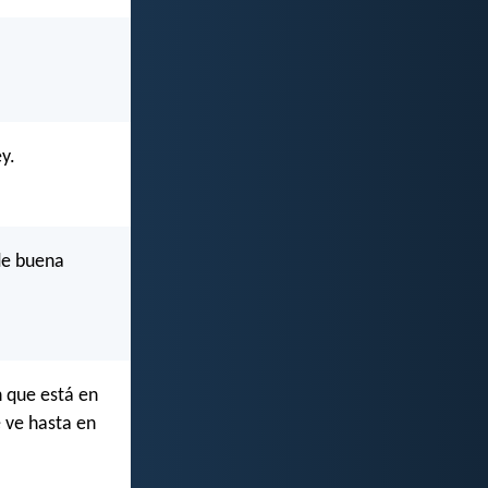
y.
de buena
n que está en
e ve hasta en