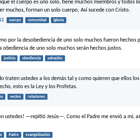
que el cuerpo es uno solo, tiene muchos miembros y todos l
er muchos, forman un solo cuerpo. Así sucede con Cristo.
12
cuerpo
comunidad
iglesia
omo por la desobediencia de uno solo muchos fueron hechos 
a obediencia de uno solo muchos serán hechos justos.
justicia
obediencia
salvación
do traten ustedes a los demás tal y como quieren que ellos los
cho, esto es la Ley y los Profetas.
ey
vecino
relaciones
on ustedes! —repitió Jesús—. Como el Padre me envió a mí, as
z
Padre
evangelización