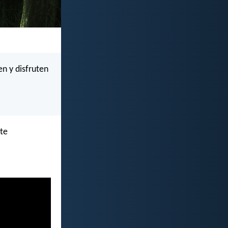
n y disfruten
 te