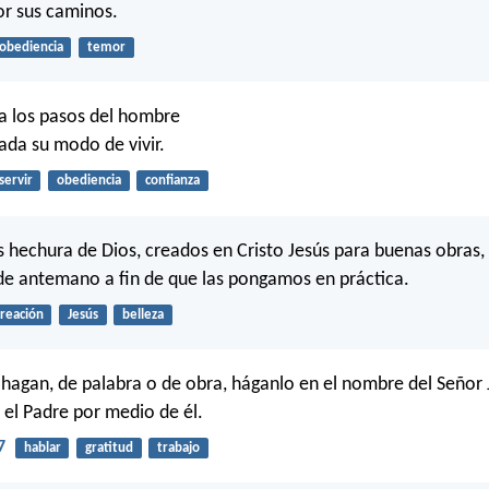
or sus caminos.
obediencia
temor
a los pasos del hombre
ada su modo de vivir.
servir
obediencia
confianza
hechura de Dios, creados en Cristo Jesús para buenas obras, 
de antemano a fin de que las pongamos en práctica.
creación
Jesús
belleza
 hagan, de palabra o de obra, háganlo en el nombre del Señor
s el Padre por medio de él.
7
hablar
gratitud
trabajo