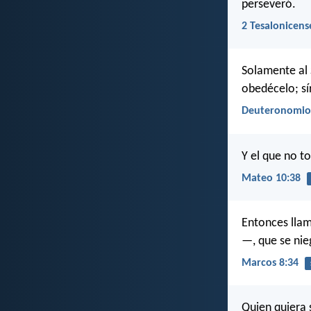
perseveró.
2 Tesalonicens
Solamente al 
obedécelo; sír
Deuteronomio
Y el que no t
Mateo 10:38
Entonces llamó
—, que se nie
Marcos 8:34
Quien quiera 