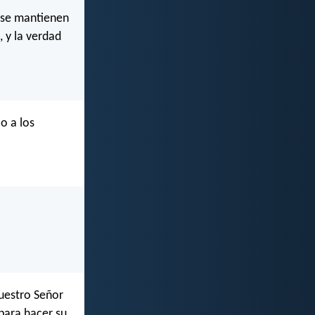
i se mantienen
, y la verdad
o a los
nuestro Señor
 para hacer su