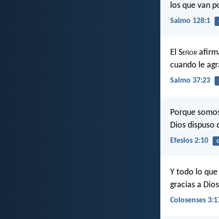
los que van p
Salmo 128:1
El S
eñor
afirm
cuando le agr
Salmo 37:23
Porque somos 
Dios dispuso 
Efesios 2:10
Y todo lo que
gracias a Dio
Colosenses 3:1