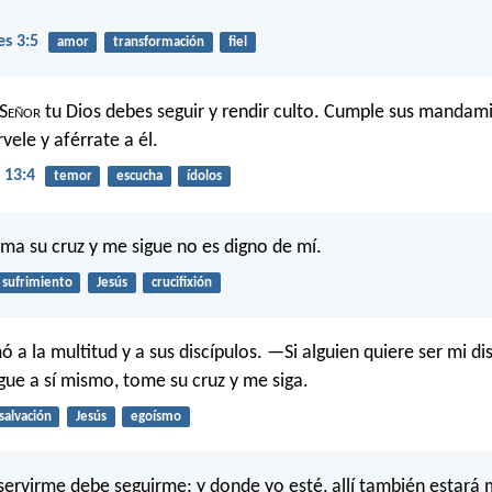
es 3:5
amor
transformación
fiel
S
eñor
tu Dios debes seguir y rendir culto. Cumple sus mandam
vele y aférrate a él.
 13:4
temor
escucha
ídolos
oma su cruz y me sigue no es digno de mí.
sufrimiento
Jesús
crucifixión
 a la multitud y a sus discípulos. —Si alguien quiere ser mi di
gue a sí mismo, tome su cruz y me siga.
salvación
Jesús
egoísmo
servirme debe seguirme; y donde yo esté, allí también estará m