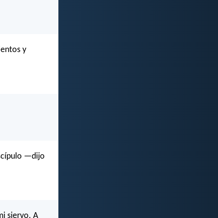
ientos y
scípulo —dijo
i siervo. A