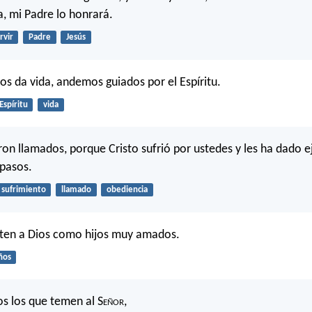
a, mi Padre lo honrará.
rvir
Padre
Jesús
 nos da vida, andemos guiados por el Espíritu.
Espíritu
vida
ron llamados, porque Cristo sufrió por ustedes y les ha dado 
 pasos.
sufrimiento
llamado
obediencia
iten a Dios como hijos muy amados.
ños
s los que temen al S
eñor
,