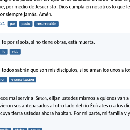
ue, por medio de Jesucristo, Dios cumpla en nosotros lo que le
 por siempre jamás. Amén.
-21
paz
pacto
resurrección
 fe por sí sola, si no tiene obras, está muerta.
fe
vida
todos sabrán que son mis discípulos, si se aman los unos a lo
mor
evangelización
rece mal servir al S
eñor
, elijan ustedes mismos a quiénes van a s
vieron sus antepasados al otro lado del río Éufrates o a los di
cuya tierra ustedes ahora habitan. Por mi parte, mi familia y 