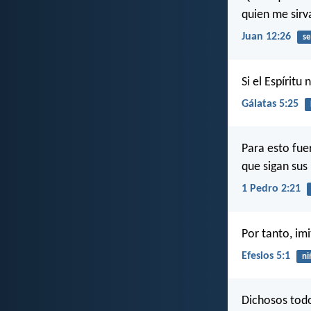
quien me sirv
Juan 12:26
se
Si el Espíritu
Gálatas 5:25
Para esto fue
que sigan sus
1 Pedro 2:21
Por tanto, im
Efesios 5:1
ni
Dichosos todo