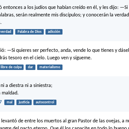
ió entonces a los judíos que habían creído en él, y les dijo: —S
alabras, serán realmente mis discípulos; y conocerán la verdad
.
verdad
Palabra de Dios
adicción
ió: —Si quieres ser perfecto, anda, vende lo que tienes y dásel
drás tesoro en el cielo. Luego ven y sígueme.
libre de culpa
dar
materialismo
ni a diestra ni a siniestra;
a maldad.
7
mal
justicia
autocontrol
z levantó de entre los muertos al gran Pastor de las ovejas, a 
 sangre del pacto eterno. Que él los capacite en todo lo bueno