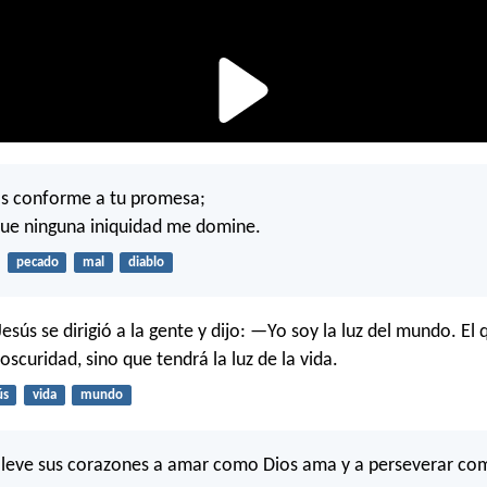
os conforme a tu promesa;
que ninguna iniquidad me domine.
pecado
mal
diablo
esús se dirigió a la gente y dijo: —Yo soy la luz del mundo. El
scuridad, sino que tendrá la luz de la vida.
ús
vida
mundo
lleve sus corazones a amar como Dios ama y a perseverar co