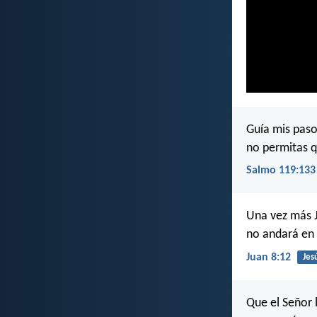
Guía mis pas
no permitas 
Salmo 119:133
Una vez más J
no andará en o
Juan 8:12
Jes
Que el Señor 