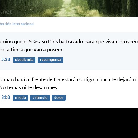
ersión Internacional
camino que el S
eñor
su Dios ha trazado para que vivan, prospere
en la tierra que van a poseer.
 5:33
obediencia
recompensa
marchará al frente de ti y estará contigo; nunca te dejará ni
No temas ni te desanimes.
 31:8
miedo
estímulo
dolor