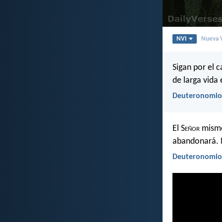
NVI
Nueva V
Sigan por el 
de larga vida 
Deuteronomio
El S
eñor
mismo 
abandonará. 
Deuteronomio