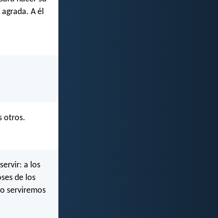
 agrada. A él
s otros.
ervir: a los
oses de los
yo serviremos