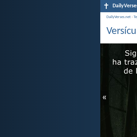
DailyVerse
DailyVerses.net
›
T
Versícu
«