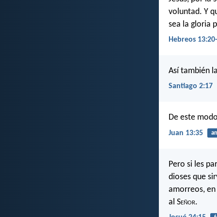
voluntad. Y q
sea la gloria
Hebreos 13:20
Así también la
Santiago 2:17
De este modo 
Juan 13:35
a
Pero si les pa
dioses que sir
amorreos, en 
al S
eñor
.