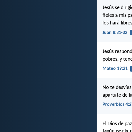
Jesús se dirig
fieles a mis p
los hará libres
Juan 8:31-32
Jesús respond
pobres, y ten
Mateo 19:21
No te desvíes 
apártate de l
Proverbios 4:2
El Dios de pa
Jesús, por la