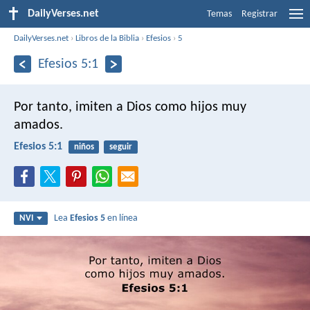
DailyVerses.net
Temas
Registrar
DailyVerses.net
›
Libros de la Biblia
›
Efesios
›
5
Efesios 5:1
Por tanto, imiten a Dios como hijos muy
amados.
Efesios 5:1
niños
seguir
Lea
Efesios 5
en línea
NVI