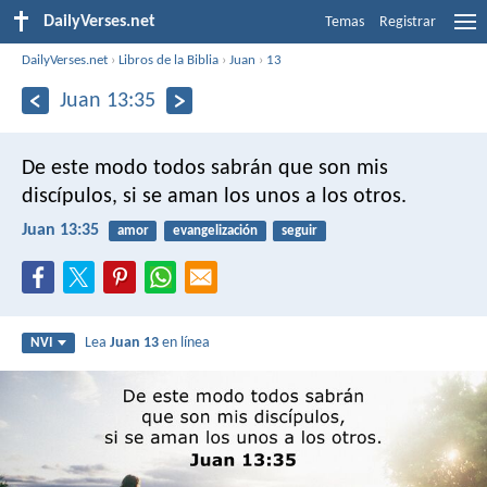
DailyVerses.net
Temas
Registrar
DailyVerses.net
›
Libros de la Biblia
›
Juan
›
13
Juan 13:35
De este modo todos sabrán que son mis
discípulos, si se aman los unos a los otros.
Juan 13:35
amor
evangelización
seguir
Lea
Juan 13
en línea
NVI