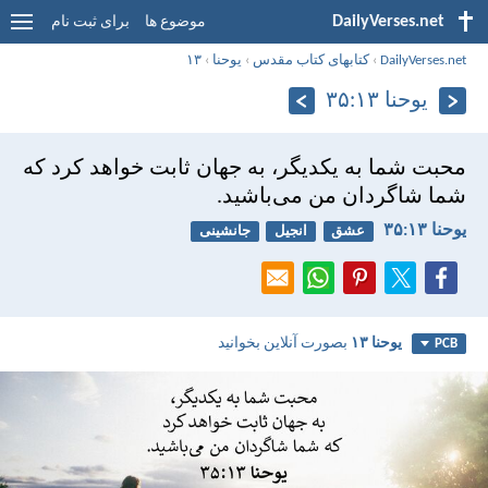
DailyVerses.net
موضوع ها
برای ثبت نام
DailyVerses.net
›
کتابهای کتاب مقدس
›
يوحنا
›
۱۳
يوحنا ۱۳:‏۳۵
محبت شما به يكديگر، به جهان ثابت خواهد كرد كه
شما شاگردان من می‌باشيد.
يوحنا ۱۳:‏۳۵
عشق
انجیل
جانشینی
يوحنا ۱۳
بصورت آنلاین بخوانید
PCB