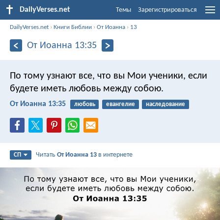
DailyVerses.net
Темы
Зарегистрироваться
DailyVerses.net
›
Книги Библии
›
От Иоанна
›
13
От Иоанна 13:35
По тому узнают все, что вы Мои ученики, если
будете иметь любовь между собою.
От Иоанна 13:35
любовь
евангелие
наследование
Читать
От Иоанна 13
в интернете
СП