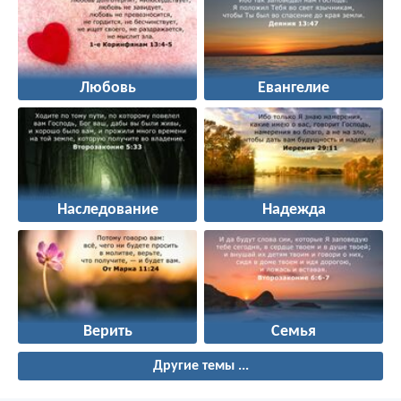
Любовь
Евангелие
Наследование
Надежда
Верить
Семья
Другие темы ...