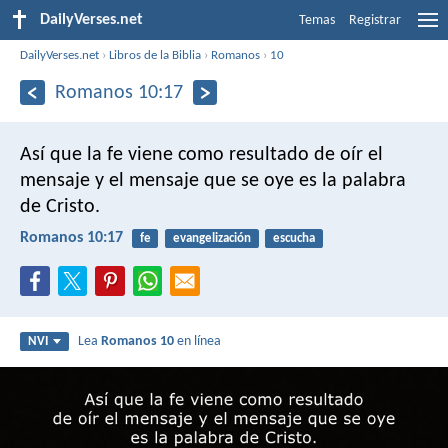
DailyVerses.net
Temas
Registrar
DailyVerses.net
›
Libros de la Biblia
›
Romanos
›
10
Romanos 10:17
Así que la fe viene como resultado de oír el
mensaje y el mensaje que se oye es la palabra
de Cristo.
Romanos 10:17
fe
evangelización
escucha
Lea
Romanos 10
en línea
NVI