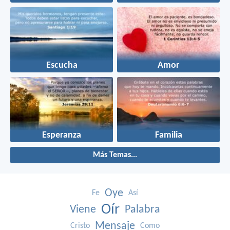
Escucha
Amor
Esperanza
Familia
Más Temas...
Oye
Fe
Así
Oír
Viene
Palabra
Mensaje
Cristo
Como