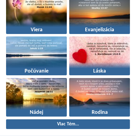
Viera
Evanjelizácia
Počúvanie
Láska
Nádej
Rodina
Viac Tém...