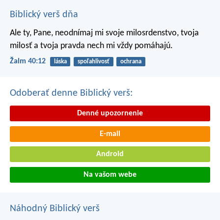
Biblický verš dňa
Ale ty, Pane, neodnímaj mi svoje milosrdenstvo,
tvoja
milosť a tvoja pravda nech mi vždy pomáhajú.
Žalm 40:12
láska
spoľahlivosť
ochrana
Odoberať denne Biblický verš:
Denné upozornenie
E-mail
Android
Na vašom webe
Náhodný Biblický verš