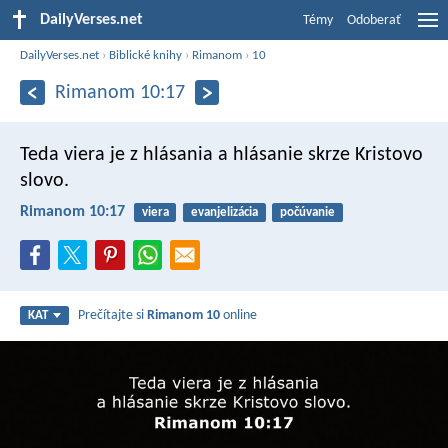
DailyVerses.net
Témy
Odoberať
DailyVerses.net
›
Biblické knihy
›
Rimanom
›
10
Rimanom 10:17
Teda viera je z hlásania a hlásanie skrze Kristovo
slovo.
Rimanom 10:17
viera
evanjelizácia
počúvanie
Prečítajte si
Rimanom 10
online
KAT