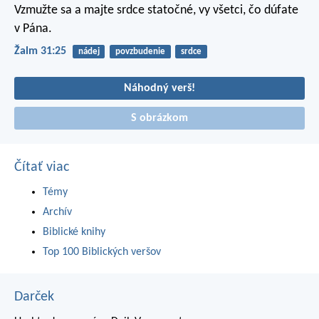
Vzmužte sa a majte srdce statočné,
vy všetci, čo dúfate
v Pána.
Žalm 31:25
nádej
povzbudenie
srdce
Náhodný verš!
S obrázkom
Čítať viac
Témy
Archív
Biblické knihy
Top 100 Biblických veršov
Darček