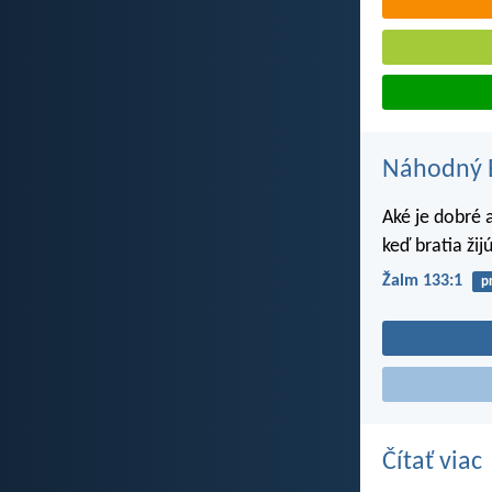
Náhodný B
Aké je dobré a
keď bratia žij
Žalm 133:1
p
Čítať viac