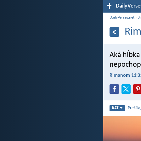
DailyVerse
DailyVerses.net
›
Bi
Rim
Aká hĺbka
nepochopi
Rimanom 11:3
Prečíta
KAT