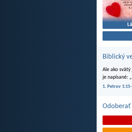
L
Biblický v
Ale ako svätý
je napísané: „
1. Petrov 1:15
Odoberať 