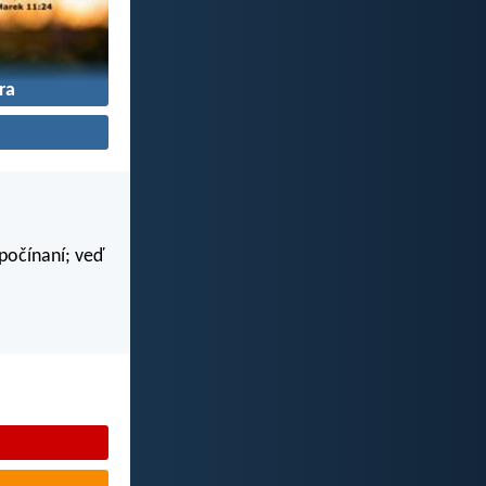
ra
 počínaní; veď