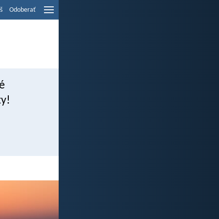
š
Odoberať
é
ty!