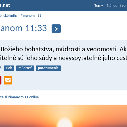
s.net
Témy
Náhodný ver
blické knihy
›
Rimanom
›
11
anom 11:33
 Božieho bohatstva, múdrosti a vedomosti! Ak
teľné sú jeho súdy a nevyspytateľné jeho ces
3
Boh
múdrosť
porozumenie
jte si
Rimanom 11
online