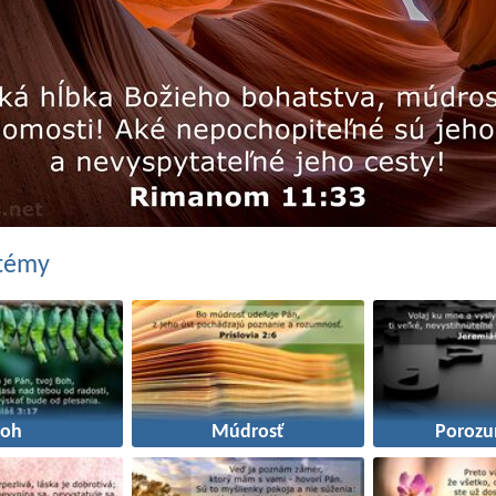
 témy
Boh
Múdrosť
Porozu