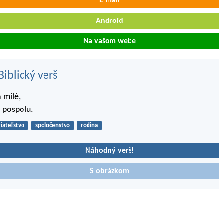
E-mail
Android
Na vašom webe
iblický verš
 milé,
ú pospolu.
riateľstvo
spoločenstvo
rodina
Náhodný verš!
S obrázkom