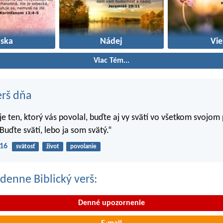
áska
Nádej
Vie
Viac Tém...
erš dňa
 je ten, ktorý vás povolal, buďte aj vy svätí vo všetkom svojom
Buďte svätí, lebo ja som svätý.“
-16
svätosť
život
povolanie
denne Biblický verš:
Denné upozornenie