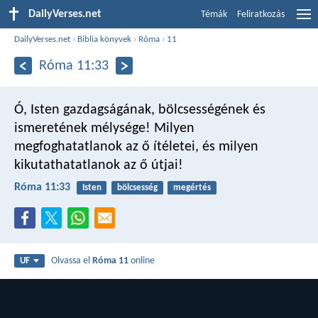
DailyVerses.net
Témák
Feliratkozás
DailyVerses.net
›
Biblia könyvek
›
Róma
›
11
Róma 11:33
Ó, Isten gazdagságának, bölcsességének és
ismeretének mélysége! Milyen
megfoghatatlanok az ő ítéletei, és milyen
kikutathatatlanok az ő útjai!
Róma 11:33
Isten
bölcsesség
megértés
Olvassa el
Róma 11
online
UF