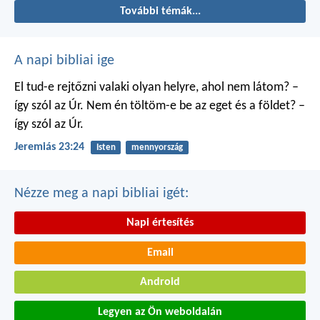
További témák...
A napi bibliai ige
El tud-e rejtőzni valaki
olyan helyre, ahol nem látom?
–
így szól az Úr.
Nem én töltöm-e be
az eget és a földet?
–
így szól az Úr.
Jeremiás 23:24
Isten
mennyország
Nézze meg a napi bibliai igét:
Napi értesítés
Email
Android
Legyen az Ön weboldalán