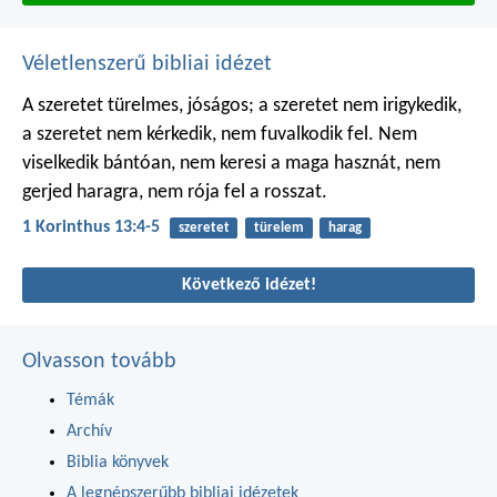
Véletlenszerű bibliai idézet
A szeretet türelmes, jóságos; a szeretet nem irigykedik,
a szeretet nem kérkedik, nem fuvalkodik fel. Nem
viselkedik bántóan, nem keresi a maga hasznát, nem
gerjed haragra, nem rója fel a rosszat.
1 Korinthus 13:4-5
szeretet
türelem
harag
Következő idézet!
Olvasson tovább
Témák
Archív
Biblia könyvek
A legnépszerűbb bibliai idézetek