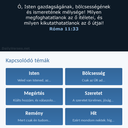
Kapcsolódó témák
Isten
Bölcsesség
Veled van Istened, az...
Csak az ÚR ad...
Megértés
Szeretet
Kiálts hozzám, és válaszolok...
A szeretet türelmes, jóságos...
Remény
Hit
Mert csak én tudom...
Ezért mondom nektek: higgyétek...