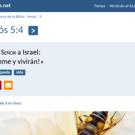
s.net
Temas
Versículo al Az
bros de la Biblia
›
Amós
›
5
s 5:4
 S
eñor
a Israel:
me y vivirán!»
queda
vida
ós 5
en línea