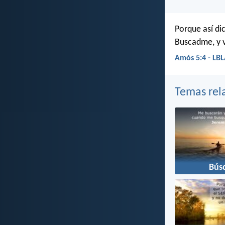
Porque así dic
Buscadme, y vi
Amós 5:4 - LB
Temas rel
Bús