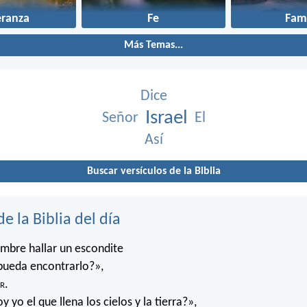
eranza
Fe
Fami
Más Temas...
Dice
Israel
Señor
El
Así
Buscar versículos de la Biblia
de la Biblia del día
mbre hallar un escondite
pueda encontrarlo?»,
r
.
 yo el que llena los cielos y la tierra?»,