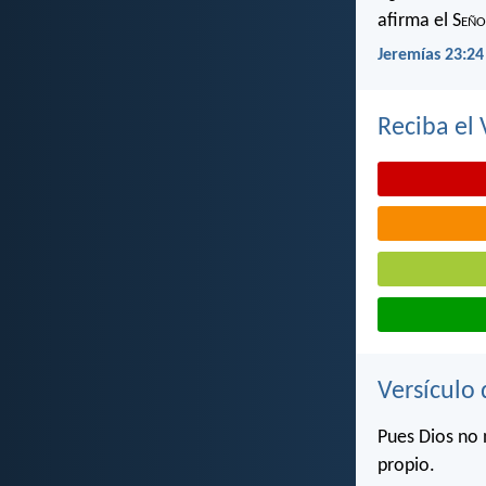
afirma el S
eño
Jeremías 23:24
Reciba el 
Versículo 
Pues Dios no 
propio.