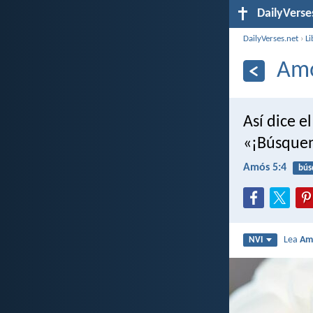
DailyVerse
DailyVerses.net
›
Li
Amó
Así dice el
«¡Búsquen
Amós 5:4
bús
Lea
Am
NVI