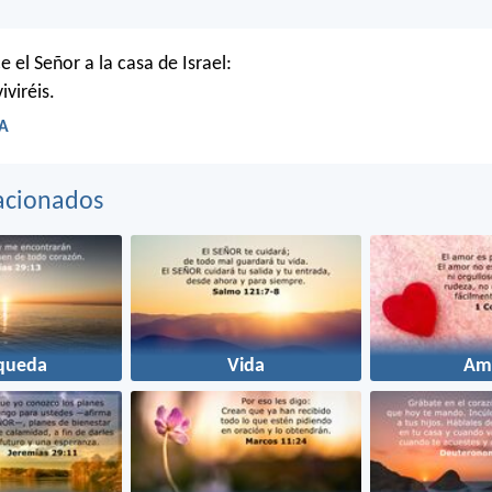
e el Señor a la casa de Israel:
viréis.
LA
acionados
queda
Vida
Am