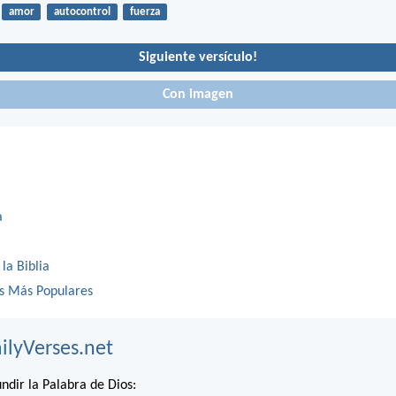
amor
autocontrol
fuerza
Siguiente versículo!
Con imagen
a
 la Biblia
os Más Populares
ilyVerses.net
ndir la Palabra de Dios: