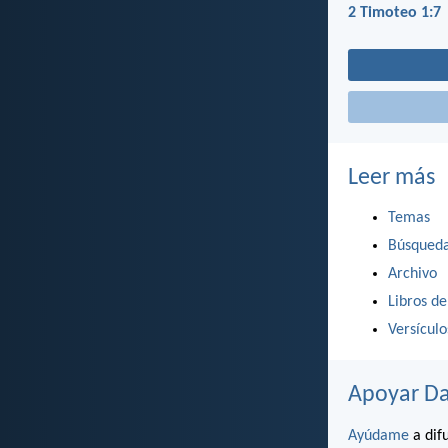
2 Timoteo 1:7
Leer más
Temas
Búsqued
Archivo
Libros de
Versícul
Apoyar Da
Ayúdame
a difu