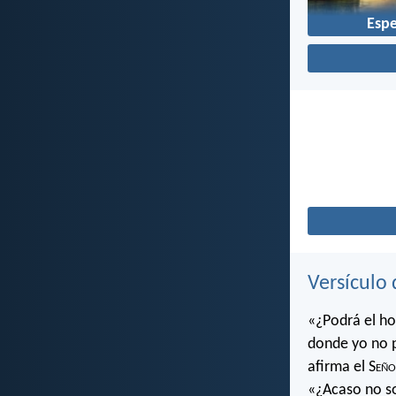
Esp
Versículo 
«¿Podrá el ho
donde yo no 
afirma el S
eño
«¿Acaso no soy