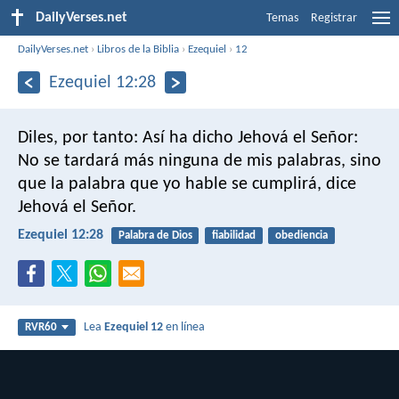
DailyVerses.net
Temas
Registrar
DailyVerses.net
›
Libros de la Biblia
›
Ezequiel
›
12
Ezequiel 12:28
Diles, por tanto: Así ha dicho Jehová el Señor:
No se tardará más ninguna de mis palabras, sino
que la palabra que yo hable se cumplirá, dice
Jehová el Señor.
Ezequiel 12:28
Palabra de Dios
fiabilidad
obediencia
Lea
Ezequiel 12
en línea
RVR60