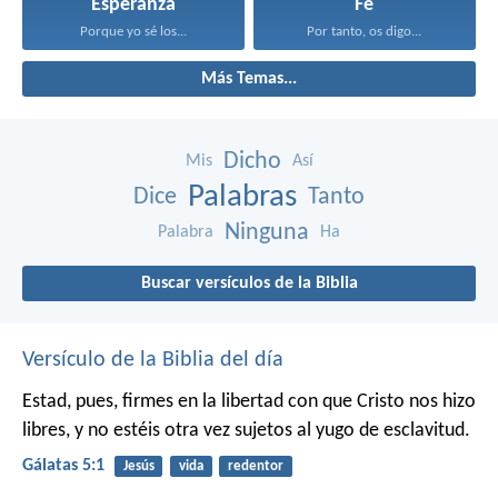
Esperanza
Fe
Porque yo sé los...
Por tanto, os digo...
Más Temas...
Dicho
Mis
Así
Palabras
Dice
Tanto
Ninguna
Palabra
Ha
Buscar versículos de la Biblia
Versículo de la Biblia del día
Estad, pues, firmes en la libertad con que Cristo nos hizo
libres, y no estéis otra vez sujetos al yugo de esclavitud.
Gálatas 5:1
Jesús
vida
redentor