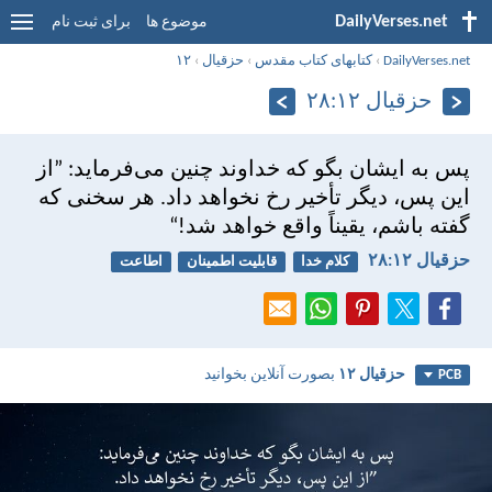
DailyVerses.net
موضوع ها
برای ثبت نام
DailyVerses.net
›
کتابهای کتاب مقدس
›
حزقيال
›
۱۲
حزقيال ۱۲:‏۲۸
پس به ايشان بگو كه خداوند چنين می‌فرمايد: ”از
اين پس، ديگر تأخير رخ نخواهد داد. هر سخنی كه
گفته باشم، يقيناً واقع خواهد شد!“
حزقيال ۱۲:‏۲۸
کلام خدا
قابلیت اطمینان
اطاعت
حزقيال ۱۲
بصورت آنلاین بخوانید
PCB