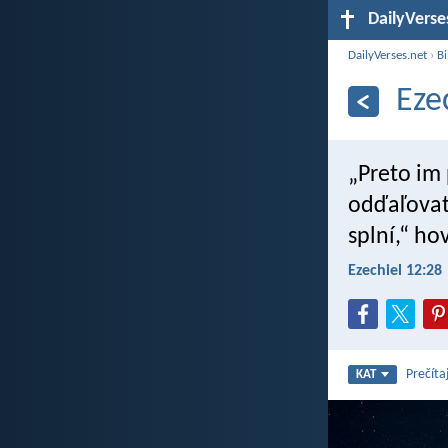
DailyVerse
DailyVerses.net
›
Bi
Eze
„Preto im
odďaľovať 
splní,“ ho
Ezechiel 12:28
Prečíta
KAT