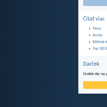
Čítať viac
Témy
Archív
Biblické 
Top 100 B
Darček
Urobte dar na p