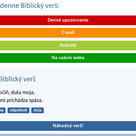
denne Biblický verš:
Denné upozornenie
E-mail
Android
Na vašom webe
iblický verš
očiň, duša moja,
mi prichádza spása.
sa
odpočinok
duša
Náhodný verš!