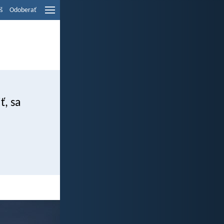
š
Odoberať
ť, sa