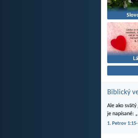
Slov
L
Biblický v
Ale ako svätý
je napísané: „
1. Petrov 1:15