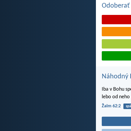
Odoberať 
Náhodný B
Iba v Bohu sp
lebo od neho 
Žalm 62:2
spá