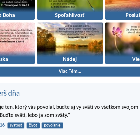
o Boha
Spoľahlivosť
Poslu
áska
Nádej
Vie
Viac Tém...
erš dňa
 je ten, ktorý vás povolal, buďte aj vy svätí vo všetkom svojom
Buďte svätí, lebo ja som svätý.“
-16
svätosť
život
povolanie