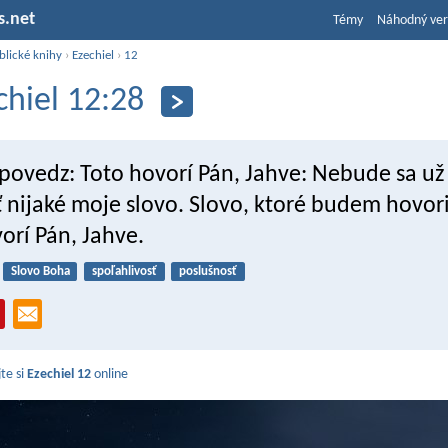
s.net
Témy
Náhodný ver
blické knihy
›
Ezechiel
›
12
chiel 12:28
 povedz: Toto hovorí Pán, Jahve: Nebude sa už
nijaké moje slovo. Slovo, ktoré budem hovori
vorí Pán, Jahve.
Slovo Boha
spoľahlivosť
poslušnosť
jte si
Ezechiel 12
online