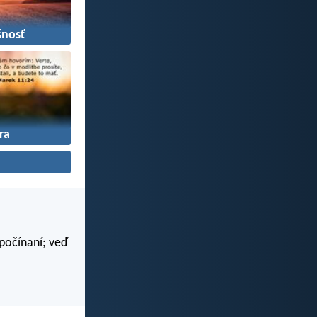
šnosť
ra
 počínaní; veď