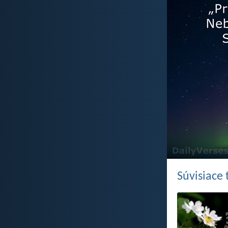
Súvisiace