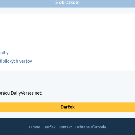
S obrázkom
knihy
iblických veršov
rácu DailyVerses.net:
Darček
O mne
Darček
Kontakt
Ochrana súkromia