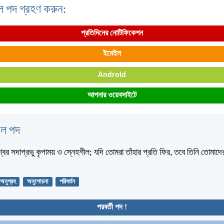
ল পদ গ্রহণ করুন:
প্রতিদিনের নোটিফিকেশন
ইমেইল
Android
আপনার ওয়েবসাইটে
বেল পদ
বর সদাপ্রভু কৃপাময় ও স্নেহশীল; যদি তোমরা তাঁহার প্রতি ফির, তবে তিনি তোমাদে
অনুগ্রহ
অনুশোচনা
পরিবর্তন
পরবর্তী পদ !