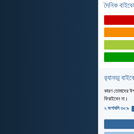
দৈনিক বাইবে
র‌্যানড্ম বাই
কারণ তোমাদের ঈশ্
ফিরাইবেন না।
২ বংশাবলি ৩০:৯