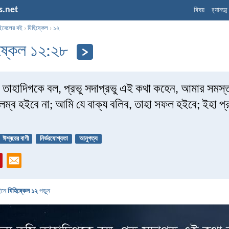
s.net
বিষয়
র‌্যানড্
ইবেলের বই
›
যিহিষ্কেল
›
১২
ষ্কেল ১২:২৮
ি তাহাদিগকে বল, প্রভু সদাপ্রভু এই কথা কহেন, আমার সমস্
্ব হইবে না; আমি যে বাক্য বলিব, তাহা সফল হইবে; ইহা প্র
ঈশ্বরের বাণী
নির্ভরযোগ্যতা
আনুগত্য
ইনে
যিহিষ্কেল ১২
পড়ুন