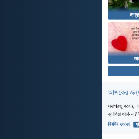
ঈশ্বর
ভা
আজকের জন্য
সদাপ্রভু কহেন, এ
ব্যাপিয়া থাকি না
যিরমিয় ২৩:২৪
সৃষ