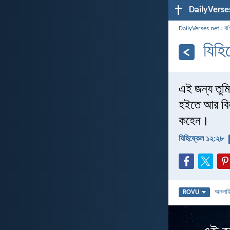
DailyVerse
DailyVerses.net
›
বা
যিহি
এই জন্য তুম
হইতে আর বিলম
কহেন।
যিহিষ্কেল ১২:২৮
অনলা
ROVU