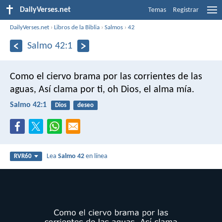
DailyVerses.net
Temas
Registrar
DailyVerses.net
›
Libros de la Biblia
›
Salmos
›
42
Salmo 42:1
Como el ciervo brama por las corrientes de las
aguas,
Así clama por ti, oh Dios, el alma mía.
Salmo 42:1
Dios
deseo
Lea
Salmo 42
en línea
RVR60