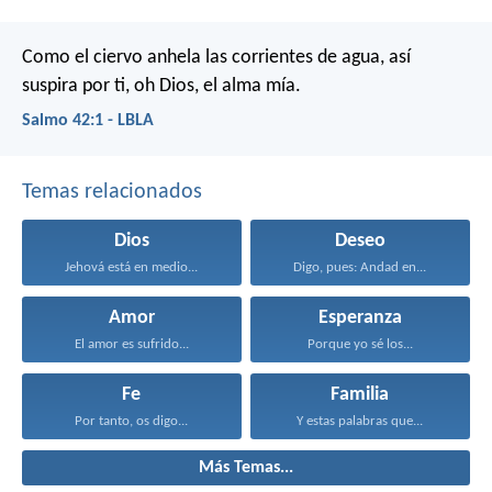
Como el ciervo anhela las corrientes de agua,
así
suspira por ti, oh Dios, el alma mía.
Salmo 42:1 - LBLA
Temas relacionados
Dios
Deseo
Jehová está en medio...
Digo, pues: Andad en...
Amor
Esperanza
El amor es sufrido...
Porque yo sé los...
Fe
Familia
Por tanto, os digo...
Y estas palabras que...
Más Temas...