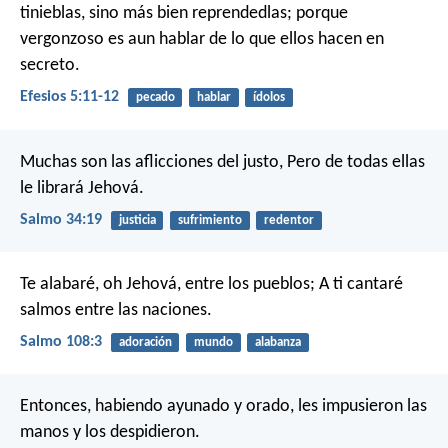
tinieblas, sino más bien reprendedlas; porque
vergonzoso es aun hablar de lo que ellos hacen en
secreto.
Efesios 5:11-12
pecado
hablar
ídolos
Muchas son las aflicciones del justo,
Pero de todas ellas
le librará Jehová.
Salmo 34:19
justicia
sufrimiento
redentor
Te alabaré, oh Jehová, entre los pueblos;
A ti cantaré
salmos entre las naciones.
Salmo 108:3
adoración
mundo
alabanza
Entonces, habiendo ayunado y orado, les impusieron las
manos y los despidieron.