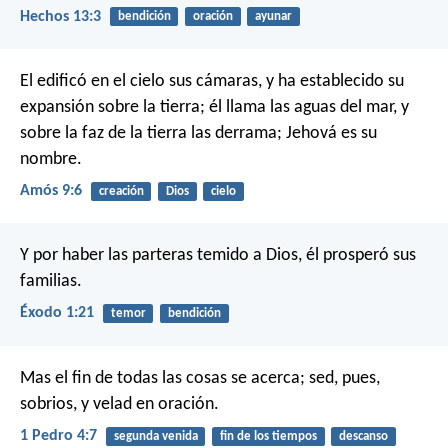
Hechos 13:3
bendición
oración
ayunar
El edificó en el cielo sus cámaras,
y ha establecido su
expansión sobre la tierra;
él llama las aguas del mar,
y
sobre la faz de la tierra las derrama;
Jehová es su
nombre.
Amós 9:6
creación
Dios
cielo
Y por haber las parteras temido a Dios, él prosperó sus
familias.
Éxodo 1:21
temor
bendición
Mas el fin de todas las cosas se acerca; sed, pues,
sobrios, y velad en oración.
1 Pedro 4:7
segunda venida
fin de los tiempos
descanso