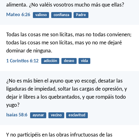
alimenta. ¿No valéis vosotros mucho más que ellas?
Mateo 6:26
valioso
confianza
Padre
Todas las cosas me son lícitas, mas no todas convienen;
todas las cosas me son lícitas, mas yo no me dejaré
dominar de ninguna.
1 Corintios 6:12
adicción
deseo
vida
¿No es más bien el ayuno que yo escogí,
desatar las
ligaduras de impiedad,
soltar las cargas de opresión,
y
dejar ir libres a los quebrantados,
y que rompáis todo
yugo?
Isaías 58:6
ayunar
vecino
esclavitud
Y no participéis en las obras infructuosas de las