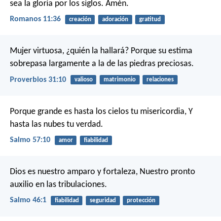
sea la gloria por los siglos. Amén.
Romanos 11:36
creación
adoración
gratitud
Mujer virtuosa, ¿quién la hallará?
Porque su estima
sobrepasa largamente a la de las piedras preciosas.
Proverbios 31:10
valioso
matrimonio
relaciones
Porque grande es hasta los cielos tu misericordia,
Y
hasta las nubes tu verdad.
Salmo 57:10
amor
fiabilidad
Dios es nuestro amparo y fortaleza,
Nuestro pronto
auxilio en las tribulaciones.
Salmo 46:1
fiabilidad
seguridad
protección