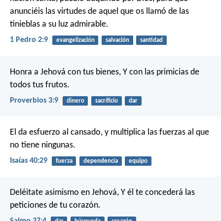
anunciéis las virtudes de aquel que os llamó de las
tinieblas a su luz admirable.
1 Pedro 2:9
evangelización
salvación
santidad
Honra a Jehová con tus bienes,
Y con las primicias de
todos tus frutos.
Proverbios 3:9
dinero
sacrificio
dar
El da esfuerzo al cansado,
y multiplica las fuerzas al que
no tiene ningunas.
Isaías 40:29
fuerza
dependencia
equipo
Deléitate asimismo en Jehová,
Y él te concederá las
peticiones de tu corazón.