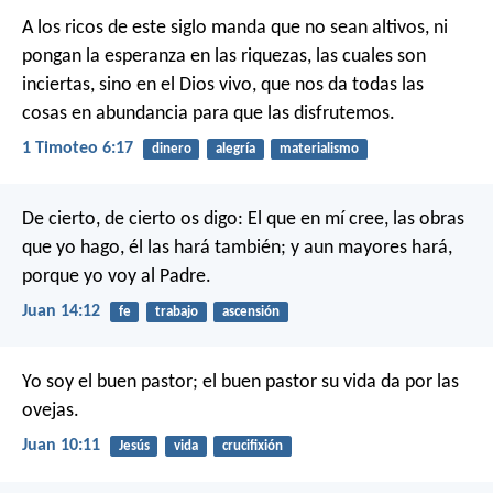
A los ricos de este siglo manda que no sean altivos, ni
pongan la esperanza en las riquezas, las cuales son
inciertas, sino en el Dios vivo, que nos da todas las
cosas en abundancia para que las disfrutemos.
1 Timoteo 6:17
dinero
alegría
materialismo
De cierto, de cierto os digo: El que en mí cree, las obras
que yo hago, él las hará también; y aun mayores hará,
porque yo voy al Padre.
Juan 14:12
fe
trabajo
ascensión
Yo soy el buen pastor; el buen pastor su vida da por las
ovejas.
Juan 10:11
Jesús
vida
crucifixión