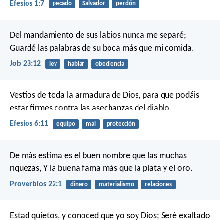
Efesios 1:7
pecado
Salvador
perdón
Del mandamiento de sus labios nunca me separé;
Guardé las palabras de su boca más que mi comida.
Job 23:12
ley
hablar
obediencia
Vestíos de toda la armadura de Dios, para que podáis
estar firmes contra las asechanzas del diablo.
Efesios 6:11
equipo
mal
protección
De más estima es el buen nombre que las muchas
riquezas,
Y la buena fama más que la plata y el oro.
Proverbios 22:1
dinero
materialismo
relaciones
Estad quietos, y conoced que yo soy Dios;
Seré exaltado