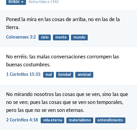
RVR60
Reina-Valera 1960
Poned la mira en las cosas de arriba, no en las de la
tierra.
Colosenses 3:2
cielo
mente
mundo
No erréis; las malas conversaciones corrompen las
buenas costumbres.
1 Corintios 15:33
mal
bondad
amistad
No mirando nosotros las cosas que se ven, sino las que
no se ven; pues las cosas que se ven son temporales,
pero las que no se ven son eternas.
2 Corintios 4:18
vida eterna
materialismo
entendimiento