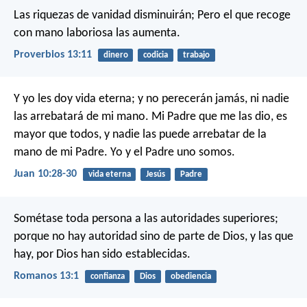
Las riquezas de vanidad disminuirán;
Pero el que recoge
con mano laboriosa las aumenta.
Proverbios 13:11
dinero
codicia
trabajo
Y yo les doy vida eterna; y no perecerán jamás, ni nadie
las arrebatará de mi mano. Mi Padre que me las dio, es
mayor que todos, y nadie las puede arrebatar de la
mano de mi Padre. Yo y el Padre uno somos.
Juan 10:28-30
vida eterna
Jesús
Padre
Sométase toda persona a las autoridades superiores;
porque no hay autoridad sino de parte de Dios, y las que
hay, por Dios han sido establecidas.
Romanos 13:1
confianza
Dios
obediencia