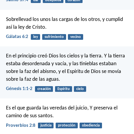
Salmo 37:4
dar
búsqueda
corazón
Sobrellevad los unos las cargas de los otros, y cumplid
así la ley de Cristo.
Gálatas 6:2
ley
sufrimiento
vecino
En el principio creó Dios los cielos y la tierra. Y la tierra
estaba desordenada y vacía, y las tinieblas estaban
sobre la faz del abismo, y el Espíritu de Dios se movía
sobre la faz de las aguas.
Génesis 1:1-2
creación
Espíritu
cielo
Es el que guarda las veredas del juicio,
Y preserva el
camino de sus santos.
Proverbios 2:8
justicia
protección
obediencia