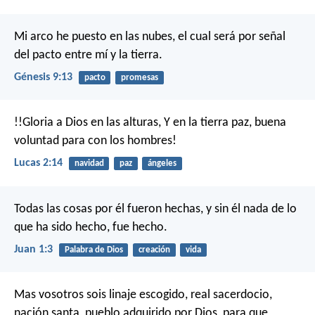
Mi arco he puesto en las nubes, el cual será por señal
del pacto entre mí y la tierra.
Génesis 9:13
pacto
promesas
!!Gloria a Dios en las alturas,
Y en la tierra paz, buena
voluntad para con los hombres!
Lucas 2:14
navidad
paz
ángeles
Todas las cosas por él fueron hechas, y sin él nada de lo
que ha sido hecho, fue hecho.
Juan 1:3
Palabra de Dios
creación
vida
Mas vosotros sois linaje escogido, real sacerdocio,
nación santa, pueblo adquirido por Dios, para que