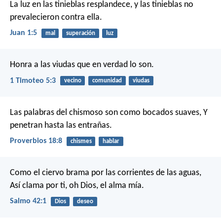
La luz en las tinieblas resplandece, y las tinieblas no
prevalecieron contra ella.
Juan 1:5
mal
superación
luz
Honra a las viudas que en verdad lo son.
1 Timoteo 5:3
vecino
comunidad
viudas
Las palabras del chismoso son como bocados suaves,
Y
penetran hasta las entrañas.
Proverbios 18:8
chismes
hablar
Como el ciervo brama por las corrientes de las aguas,
Así clama por ti, oh Dios, el alma mía.
Salmo 42:1
Dios
deseo