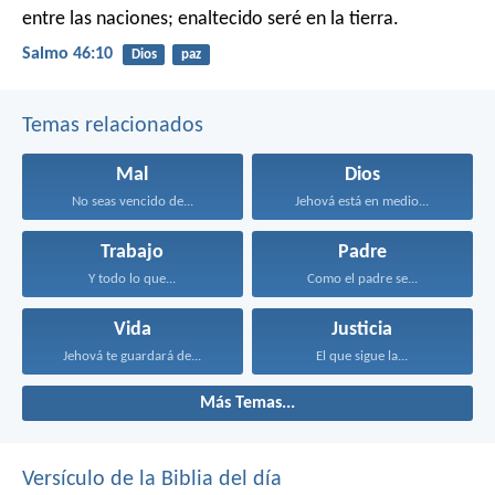
entre las naciones; enaltecido seré en la tierra.
Salmo 46:10
Dios
paz
Temas relacionados
Mal
Dios
No seas vencido de...
Jehová está en medio...
Trabajo
Padre
Y todo lo que...
Como el padre se...
Vida
Justicia
Jehová te guardará de...
El que sigue la...
Más Temas...
Versículo de la Biblia del día