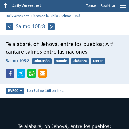
DailyVerses.net
Temas
Registrar
DailyVerses.net
›
Libros de la Biblia
›
Salmos
›
108
Salmo 108:3
Te alabaré, oh Jehová, entre los pueblos;
A ti
cantaré salmos entre las naciones.
Salmo 108:3
adoración
mundo
alabanza
cantar
Lea
Salmo 108
en línea
RVR60