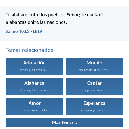
Te alabaré entre los pueblos, Señor;
te cantaré
alabanzas entre las naciones.
Salmo 108:3 - LBLA
Temas relacionados
Adoración
Mundo
Jehová, tú eres mi...
No améis al mundo...
Alabanza
Cantar
Jehová, tú eres mi...
Pero yo cantaré de...
Amor
Esperanza
El amor es sufrido...
Porque yo sé los...
Más Temas...