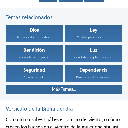
Temas relacionados
Dios
Ley
Jehová está en medio...
Y estas palabras que...
Bendición
Luz
Jehová te bendiga, y...
Levántate, resplandece; porque ha...
Seguridad
Dependencia
Pero fiel es el...
Porque yo Jehová soy...
Más Temas...
Versículo de la Biblia del día
Como tú no sabes cuál es el camino del viento, o cómo
crecen los huesos en el vientre de la mujer encinta, así