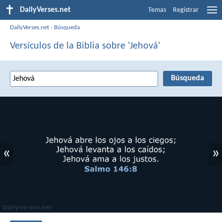
DailyVerses.net
Temas
Registrar
DailyVerses.net
›
Búsqueda
Versículos de la Biblia sobre 'Jehová'
«
»