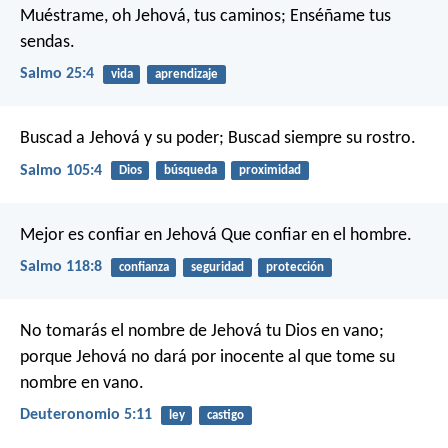
Muéstrame, oh Jehová, tus caminos;
Enséñame tus
sendas.
Salmo 25:4
vida
aprendizaje
Buscad a Jehová y su poder;
Buscad siempre su rostro.
Salmo 105:4
Dios
búsqueda
proximidad
Mejor es confiar en Jehová
Que confiar en el hombre.
Salmo 118:8
confianza
seguridad
protección
No tomarás el nombre de Jehová tu Dios en vano;
porque Jehová no dará por inocente al que tome su
nombre en vano.
Deuteronomio 5:11
ley
castigo