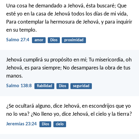
Una cosa he demandado a Jehová,
ésta buscaré;
Que
esté yo en la casa de Jehová
todos los días de mi vida,
Para contemplar la hermosura de Jehová,
y para inquirir
en su templo.
Salmo 27:4
amor
Dios
proximidad
Jehová cumplirá su propósito en mí;
Tu misericordia, oh
Jehová, es para siempre;
No desampares la obra de tus
manos.
Salmo 138:8
fiabilidad
Dios
seguridad
¿Se ocultará alguno, dice Jehová, en escondrijos que yo
no lo vea?
¿No lleno yo, dice Jehová, el cielo y la tierra?
Jeremías 23:24
Dios
cielo