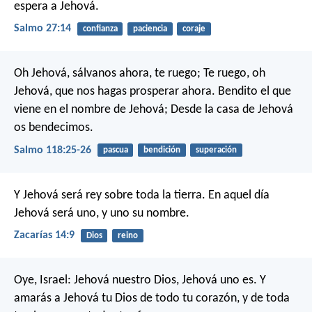
espera a Jehová.
Salmo 27:14
confianza
paciencia
coraje
Oh Jehová, sálvanos ahora, te ruego;
Te ruego, oh
Jehová, que nos hagas prosperar ahora.
Bendito el que
viene en el nombre de Jehová;
Desde la casa de Jehová
os bendecimos.
Salmo 118:25-26
pascua
bendición
superación
Y Jehová será rey sobre toda la tierra. En aquel día
Jehová será uno, y uno su nombre.
Zacarías 14:9
Dios
reino
Oye, Israel: Jehová nuestro Dios, Jehová uno es. Y
amarás a Jehová tu Dios de todo tu corazón, y de toda