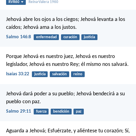
RVR60
Reina-Valera 1960
Jehová abre los ojos a los ciegos;
Jehová levanta a los
caídos;
Jehová ama a los justos.
Salmo 146:8
enfermedad
curación
justicia
Porque Jehová es nuestro juez,
Jehová es nuestro
legislador,
Jehová es nuestro Rey;
él mismo nos salvará.
Isaías 33:22
justicia
salvación
reino
Jehová dará poder a su pueblo;
Jehová bendecirá a su
pueblo con paz.
Salmo 29:11
fuerza
bendición
paz
Aguarda a Jehová;
Esfuérzate, y aliéntese tu corazón;
Sí,