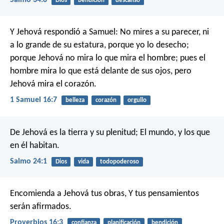
Dios
bendición
descanso
Y Jehová respondió a Samuel: No mires a su parecer, ni
a lo grande de su estatura, porque yo lo desecho;
porque Jehová no mira lo que mira el hombre; pues el
hombre mira lo que está delante de sus ojos, pero
Jehová mira el corazón.
1 Samuel 16:7
belleza
corazón
orgullo
De Jehová es la tierra y su plenitud;
El mundo, y los que
en él habitan.
Salmo 24:1
Dios
vida
todopoderoso
Encomienda a Jehová tus obras,
Y tus pensamientos
serán afirmados.
Proverbios 16:3
confianza
planificación
bendición