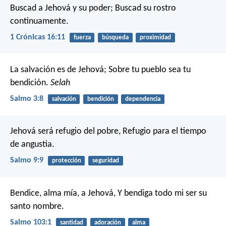
Buscad a Jehová y su poder;
Buscad su rostro
continuamente.
1 Crónicas 16:11
fuerza
búsqueda
proximidad
La salvación es de Jehová;
Sobre tu pueblo sea tu
bendición.
Selah
Salmo 3:8
salvación
bendición
dependencia
Jehová será refugio del pobre,
Refugio para el tiempo
de angustia.
Salmo 9:9
protección
seguridad
Bendice, alma mía, a Jehová,
Y bendiga todo mi ser su
santo nombre.
Salmo 103:1
santidad
adoración
alma