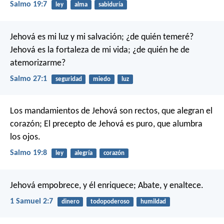
Salmo 19:7
ley
alma
sabiduría
Jehová es mi luz y mi salvación;
¿de quién temeré?
Jehová es la fortaleza de mi vida;
¿de quién he de
atemorizarme?
Salmo 27:1
seguridad
miedo
luz
Los mandamientos de Jehová son rectos, que alegran el
corazón;
El precepto de Jehová es puro, que alumbra
los ojos.
Salmo 19:8
ley
alegría
corazón
Jehová empobrece, y él enriquece;
Abate, y enaltece.
1 Samuel 2:7
dinero
todopoderoso
humildad