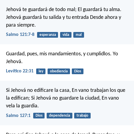
Jehová te guardará de todo mal;
El guardará tu alma.
Jehová guardará tu salida y tu entrada
Desde ahora y
para siempre.
Salmo 121:7-8
esperanza
vida
mal
Guardad, pues, mis mandamientos, y cumplidlos. Yo
Jehová.
Levítico 22:31
ley
obediencia
Dios
Si Jehová no edificare la casa,
En vano trabajan los que
la edifican;
Si Jehová no guardare la ciudad,
En vano
vela la guardia.
Salmo 127:1
Dios
dependencia
trabajo