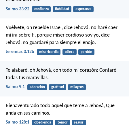
Salmo 33:22
confianza
fiabilidad
esperanza
Vuélvete, oh rebelde Israel, dice Jehová; no haré caer
mi ira sobre ti, porque misericordioso soy yo, dice
Jehová, no guardaré para siempre el enojo.
Jeremías 3:12b
misericordia
cólera
perdón
Te alabaré, oh Jehová, con todo mi corazón;
Contaré
todas tus maravillas.
Salmo 9:1
adoración
gratitud
milagros
Bienaventurado todo aquel que teme a Jehová,
Que
anda en sus caminos.
Salmo 128:1
obediencia
temor
seguir