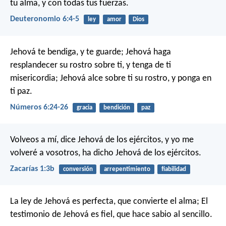
tu alma, y con todas tus fuerzas.
Deuteronomio 6:4-5
ley
amor
Dios
Jehová te bendiga, y te guarde;
Jehová haga
resplandecer su rostro sobre ti,
y tenga de ti
misericordia;
Jehová alce sobre ti su rostro,
y ponga en
ti paz.
Números 6:24-26
gracia
bendición
paz
Volveos a mí, dice Jehová de los ejércitos, y yo me
volveré a vosotros, ha dicho Jehová de los ejércitos.
Zacarías 1:3b
conversión
arrepentimiento
fiabilidad
La ley de Jehová es perfecta,
que convierte el alma;
El
testimonio de Jehová es fiel,
que hace sabio al sencillo.