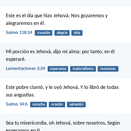
Este es el día que hizo Jehová;
Nos gozaremos y
alegraremos en él.
Salmo 118:24
creación
alegría
vida
Mi porción es Jehová, dijo mi alma; por tanto, en él
esperaré.
Lamentaciones 3:24
esperanza
materialismo
reconocer
Este pobre clamó, y le oyó Jehová,
Y lo libró de todas
sus angustias.
Salmo 34:6
escucha
oración
salvación
Sea tu misericordia, oh Jehová, sobre nosotros,
Según
esperamos en ti.