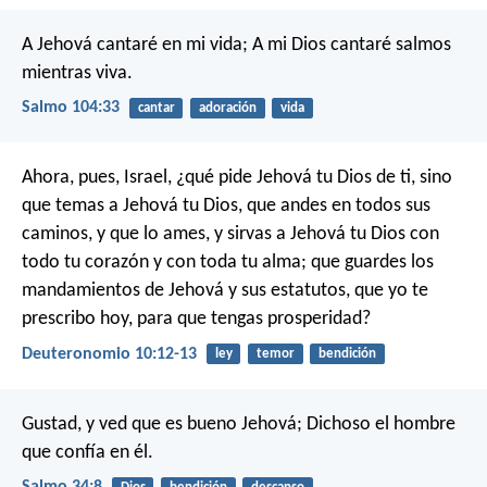
A Jehová cantaré en mi vida;
A mi Dios cantaré salmos
mientras viva.
Salmo 104:33
cantar
adoración
vida
Ahora, pues, Israel, ¿qué pide Jehová tu Dios de ti, sino
que temas a Jehová tu Dios, que andes en todos sus
caminos, y que lo ames, y sirvas a Jehová tu Dios con
todo tu corazón y con toda tu alma; que guardes los
mandamientos de Jehová y sus estatutos, que yo te
prescribo hoy, para que tengas prosperidad?
Deuteronomio 10:12-13
ley
temor
bendición
Gustad, y ved que es bueno Jehová;
Dichoso el hombre
que confía en él.
Salmo 34:8