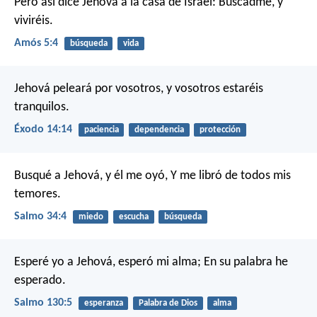
Pero así dice Jehová a la casa de Israel: Buscadme, y
viviréis.
Amós 5:4
búsqueda
vida
Jehová peleará por vosotros, y vosotros estaréis
tranquilos.
Éxodo 14:14
paciencia
dependencia
protección
Busqué a Jehová, y él me oyó,
Y me libró de todos mis
temores.
Salmo 34:4
miedo
escucha
búsqueda
Esperé yo a Jehová, esperó mi alma;
En su palabra he
esperado.
Salmo 130:5
esperanza
Palabra de Dios
alma