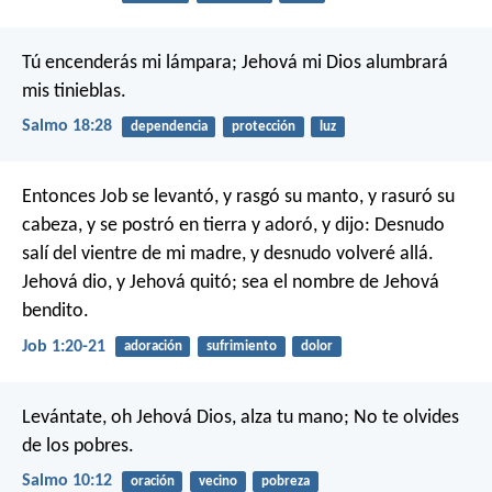
Tú encenderás mi lámpara;
Jehová mi Dios alumbrará
mis tinieblas.
Salmo 18:28
dependencia
protección
luz
Entonces Job se levantó, y rasgó su manto, y rasuró su
cabeza, y se postró en tierra y adoró, y dijo: Desnudo
salí del vientre de mi madre, y desnudo volveré allá.
Jehová dio, y Jehová quitó; sea el nombre de Jehová
bendito.
Job 1:20-21
adoración
sufrimiento
dolor
Levántate, oh Jehová Dios, alza tu mano;
No te olvides
de los pobres.
Salmo 10:12
oración
vecino
pobreza