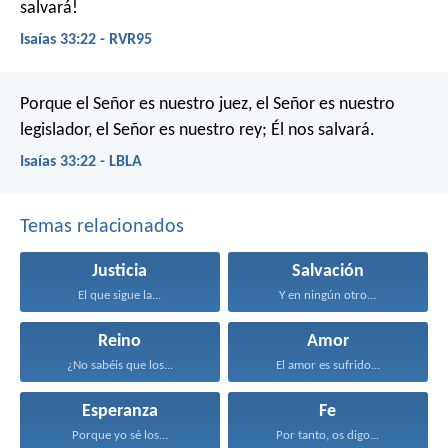
salvará!
Isaías 33:22 - RVR95
Porque el Señor es nuestro juez,
el Señor es nuestro
legislador,
el Señor es nuestro rey;
Él nos salvará.
Isaías 33:22 - LBLA
Temas relacionados
Justicia
Salvación
El que sigue la...
Y en ningún otro...
Reino
Amor
¿No sabéis que los...
El amor es sufrido...
Esperanza
Fe
Porque yo sé los...
Por tanto, os digo...