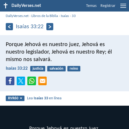
DailyVerses.net
Temas
Registrar
DailyVerses.net
›
Libros de la Biblia
›
Isaías
›
33
Isaías 33:22
Porque Jehová es nuestro juez,
Jehová es
nuestro legislador,
Jehová es nuestro Rey;
él
mismo nos salvará.
Isaías 33:22
justicia
salvación
reino
Lea
Isaías 33
en línea
RVR60